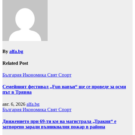
By
alfa.bg
Related Post
България
Икономика
Свят
Спорт
Семейният фестивал „Fun навън“ ще се проведе за осми
път в Трявна
авг. 6, 2026
alfa.bg
България
Икономика
Свят
Спорт
Движението при 69-ти км на магистрала „Тракия“ е
затворено заради възникналия пожар в района