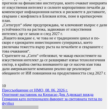
прогнози на финансови институции, които очакват инерцията
от изкуствения интелект и силните корпоративни печалби да
компенсират инфлационния натиск и рисковете в доставките,
свързани с конфликта в Близкия изток, поне в краткосрочен
план.
„Ситигруп“ обаче предупреждава, че ключовият въпрос е дали
устойчивостта на растежа, задвижван от изкуствения
интелект, ще се запази и след 2027 г.
„Нашето виждане е, че това не е традиционен цикъл и по-
скоро е еднократен инвестиционен суперцикъл, което
увеличава тежестта върху ръста на печалбите и свързаните с
това очаквания“.
Стратезите на „Сити“ отбелязват, че макар екосистемите на
изкуствения интелект да се разширяват извън технологичния
сектор, в крайна сметка вниманието ще се насочи към това
дали американските компании реално ще реализират
обещаните от ИИ повишения на продуктивността след 2027 г.
10
Навигация
Прессъобщение от НМО, 08. 06. 2026 г.
Опитният наставник на Кюрасао Дик Адвокаат вижда
Германия като потенциален фаворит за световната титла по
футбол