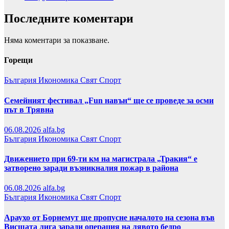
Последните коментари
Няма коментари за показване.
Горещи
България
Икономика
Свят
Спорт
Семейният фестивал „Fun навън“ ще се проведе за осми
път в Трявна
06.08.2026
alfa.bg
България
Икономика
Свят
Спорт
Движението при 69-ти км на магистрала „Тракия“ е
затворено заради възникналия пожар в района
06.08.2026
alfa.bg
България
Икономика
Свят
Спорт
Араухо от Борнемут ще пропусне началото на сезона във
Висшата лига заради операция на лявото бедро