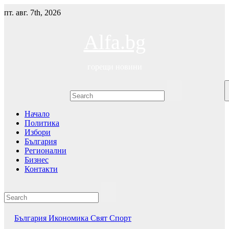
Skip
пт. авг. 7th, 2026
to
content
Alfa.bg
горещи новини
Начало
Политика
Избори
България
Регионални
Бизнес
Контакти
България
Икономика
Свят
Спорт