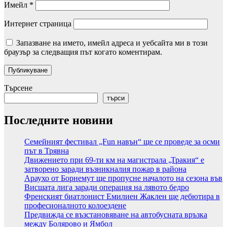
Имейл
*
Интернет страница
Запазване на името, имейл адреса и уебсайта ми в този
браузър за следващия път когато коментирам.
Търсене
търси
Последните новини
Семейният фестивал „Fun навън“ ще се проведе за осми
път в Трявна
Движението при 69-ти км на магистрала „Тракия“ е
затворено заради възникналия пожар в района
Араухо от Борнемут ще пропусне началото на сезона във
Висшата лига заради операция на лявото бедро
Френският биатлонист Емилиен Жаклен ще дебютира в
професионалното колоездене
Предвижда се възстановяване на автобусната връзка
между Болярово и Ямбол