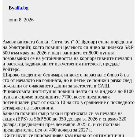
By
alfa.bg
юни 8, 2026
Американската банка „Ситигруп“ (Citigroup) стана поредната
на Уолстрийт, която повиши целевото си ниво за индекса S&P
500 към края на 2026 г. над границата от 8000 пункта,
позовавайки се на устойчивостта на корпоративните печалби
и растежа, задвижван от изкуствения интелект, предаде
Ройтерс.
Широко следеният бенчмарк индекс е нараснал с близо 8 на
сто от началото на годината, но в петък се понижи рязко след
по-силни от очакваното данни за заетостта в САЩ.
Финансовата институция повиши целта си за индекса до 8100
пункта спрямо предишните 7700, което предполага
потенциален ръст от около 10 на сто в сравнение с последното
затваряне на търговията.
Банката повиши също така и прогнозата си за печалба на
акция (EPS) за S&P 500 до 350 долара за 2026 г. спрямо 320
долара, предвидени през декември 2025 г., и си постави
предварителна цел от 400 долара за 2027 г.
„Ситигруп“ се присъединява към вълна от оптимистични