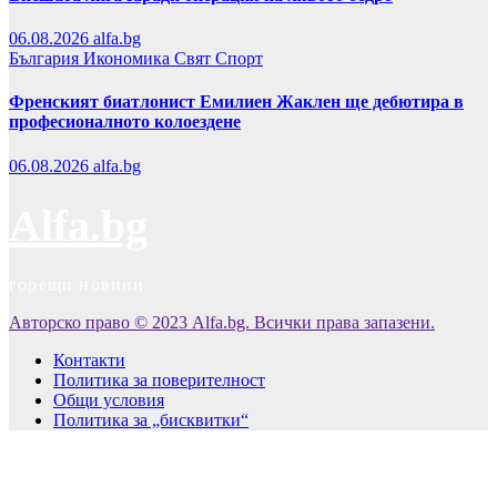
06.08.2026
alfa.bg
България
Икономика
Свят
Спорт
Френският биатлонист Емилиен Жаклен ще дебютира в
професионалното колоездене
06.08.2026
alfa.bg
Alfa.bg
горещи новини
Авторско право © 2023 Alfa.bg. Всички права запазени.
Контакти
Политика за поверителност
Общи условия
Политика за „бисквитки“