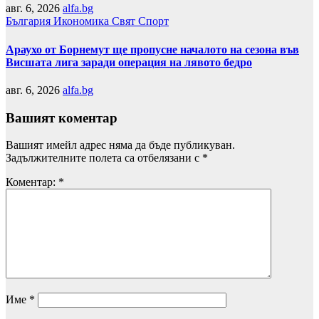
авг. 6, 2026
alfa.bg
България
Икономика
Свят
Спорт
Араухо от Борнемут ще пропусне началото на сезона във
Висшата лига заради операция на лявото бедро
авг. 6, 2026
alfa.bg
Вашият коментар
Вашият имейл адрес няма да бъде публикуван.
Задължителните полета са отбелязани с
*
Коментар:
*
Име
*