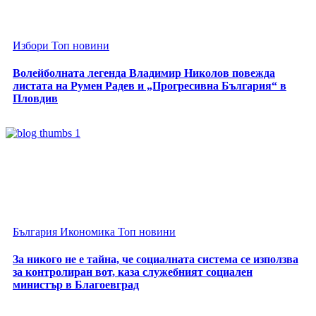
Избори
Топ новини
Волейболната легенда Владимир Николов повежда
листата на Румен Радев и „Прогресивна България“ в
Пловдив
България
Икономика
Топ новини
За никого не е тайна, че социалната система се използва
за контролиран вот, каза служебният социален
министър в Благоевград