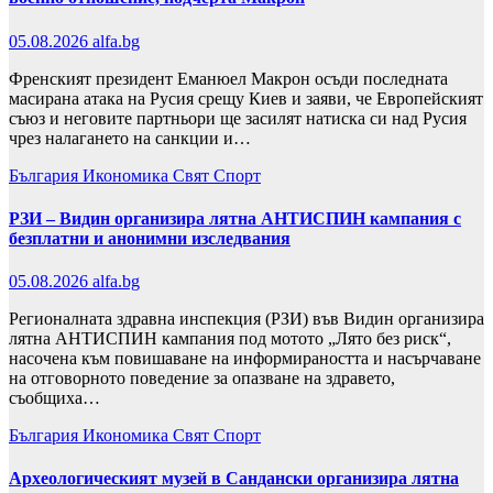
05.08.2026
alfa.bg
Френският президент Еманюел Макрон осъди последната
масирана атака на Русия срещу Киев и заяви, че Европейският
съюз и неговите партньори ще засилят натиска си над Русия
чрез налагането на санкции и…
България
Икономика
Свят
Спорт
РЗИ – Видин организира лятна АНТИСПИН кампания с
безплатни и анонимни изследвания
05.08.2026
alfa.bg
Регионалната здравна инспекция (РЗИ) във Видин организира
лятна АНТИСПИН кампания под мотото „Лято без риск“,
насочена към повишаване на информираността и насърчаване
на отговорното поведение за опазване на здравето,
съобщиха…
България
Икономика
Свят
Спорт
Археологическият музей в Сандански организира лятна