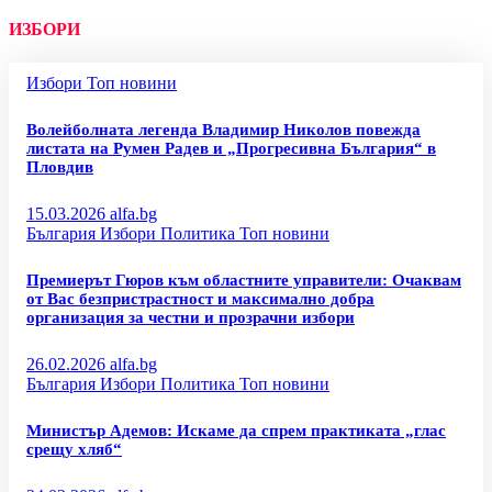
ИЗБОРИ
Избори
Топ новини
Волейболната легенда Владимир Николов повежда
листата на Румен Радев и „Прогресивна България“ в
Пловдив
15.03.2026
alfa.bg
България
Избори
Политика
Топ новини
Премиерът Гюров към областните управители: Очаквам
от Вас безпристрастност и максимално добра
организация за честни и прозрачни избори
26.02.2026
alfa.bg
България
Избори
Политика
Топ новини
Министър Адемов: Искаме да спрем практиката „глас
срещу хляб“