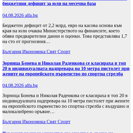
бюджетния дефицит за юли на месечна база
04.08.2026
alfa.bg
Бюджетен дефицит от 2,2 млрд. евро на касова основа към
края на юли очаква Министерството на финансите, което
обяви предварителни данни и оценки. Това представлява 1,7
на сто от прогнозния…
България
Икономика
Свят
Спорт
Зорница Бонева и Николая Раденкова се класираха в топ
20 в индивидуалната надпревара на 10 метра пистолет при
жените на европейското първенство по спортна стрелба
04.08.2026
alfa.bg
Зорница Бонева и Николая Раденкова се класираха в топ 20 в
индивидуалната надпревара на 10 метра пистолет при жените
на европейското първенство по спортна стрелба с въздушно и
малокалибрено оръжие…
България
Икономика
Свят
Спорт