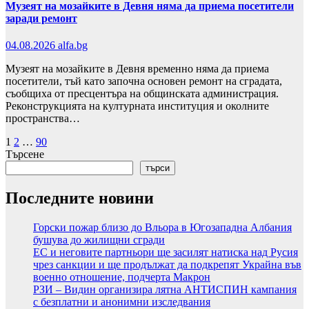
Музеят на мозайките в Девня няма да приема посетители
заради ремонт
04.08.2026
alfa.bg
Музеят на мозайките в Девня временно няма да приема
посетители, тъй като започна основен ремонт на сградата,
съобщиха от пресцентъра на общинската администрация.
Реконструкцията на културната институция и околните
пространства…
Разделяне
1
2
…
90
Търсене
на
търси
публикациите
Последните новини
на
страници
Горски пожар близо до Вльора в Югозападна Албания
бушува до жилищни сгради
ЕС и неговите партньори ще засилят натиска над Русия
чрез санкции и ще продължат да подкрепят Украйна във
военно отношение, подчерта Макрон
РЗИ – Видин организира лятна АНТИСПИН кампания
с безплатни и анонимни изследвания