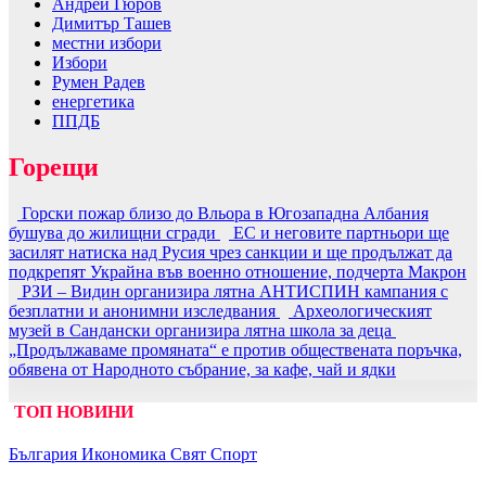
Андрей Гюров
Димитър Ташев
местни избори
Избори
Румен Радев
енергетика
ППДБ
Горещи
Горски пожар близо до Вльора в Югозападна Албания
бушува до жилищни сгради
ЕС и неговите партньори ще
засилят натиска над Русия чрез санкции и ще продължат да
подкрепят Украйна във военно отношение, подчерта Макрон
РЗИ – Видин организира лятна АНТИСПИН кампания с
безплатни и анонимни изследвания
Археологическият
музей в Сандански организира лятна школа за деца
„Продължаваме промяната“ е против обществената поръчка,
обявена от Народното събрание, за кафе, чай и ядки
ТОП НОВИНИ
България
Икономика
Свят
Спорт