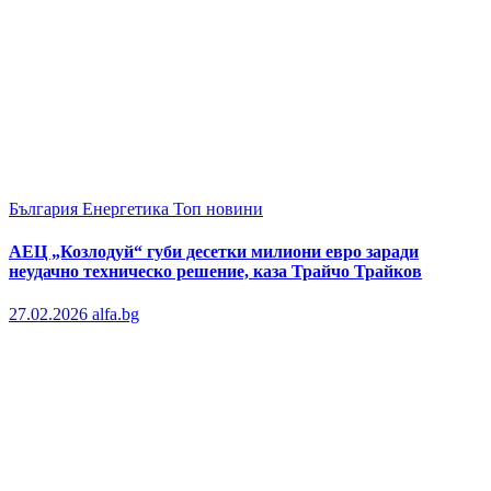
България
Енергетика
Топ новини
АЕЦ „Козлодуй“ губи десетки милиони евро заради
неудачно техническо решение, каза Трайчо Трайков
27.02.2026
alfa.bg