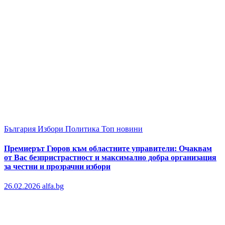
България
Избори
Политика
Топ новини
Премиерът Гюров към областните управители: Очаквам
от Вас безпристрастност и максимално добра организация
за честни и прозрачни избори
26.02.2026
alfa.bg