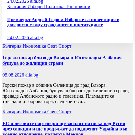
24.02.2026
alfa.bg
България
Избори
Политика
Топ новини
Премиерът Андрей Гюров: Изборите са инвестиция в
доверието между гражданите и институциите
24.02.2026
alfa.bg
България
Икономика
Свят
Спорт
Горски пожар близо до Вльора в Югозападна Албания
бушува до жилищни сгради
05.08.2026
alfa.bg
Горски пожар в община Селеница до град Вльора,
Югозападна Албания, бушува в близост до жилищни сгради,
предаде Албанското радио и телевизия. Пламъците са
тръгнали от борова гора, след което са…
България
Икономика
Свят
Спорт
ЕС и неговите партньори ще засилят натиска над Русия
чрез санкции и ще продължат да подкрепят Украйна във
военно отношение, подчерта Макрон