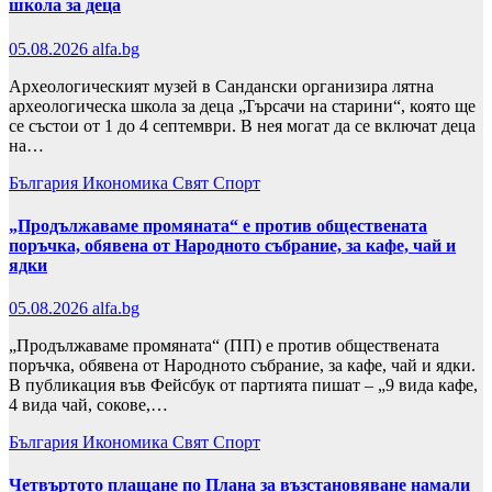
школа за деца
05.08.2026
alfa.bg
Археологическият музей в Сандански организира лятна
археологическа школа за деца „Търсачи на старини“, която ще
се състои от 1 до 4 септември. В нея могат да се включат деца
на…
България
Икономика
Свят
Спорт
„Продължаваме промяната“ е против обществената
поръчка, обявена от Народното събрание, за кафе, чай и
ядки
05.08.2026
alfa.bg
„Продължаваме промяната“ (ПП) е против обществената
поръчка, обявена от Народното събрание, за кафе, чай и ядки.
В публикация във Фейсбук от партията пишат – „9 вида кафе,
4 вида чай, сокове,…
България
Икономика
Свят
Спорт
Четвъртото плащане по Плана за възстановяване намали