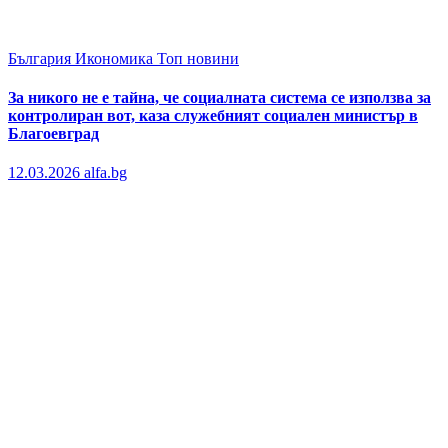
България
Икономика
Топ новини
За никого не е тайна, че социалната система се използва за
контролиран вот, каза служебният социален министър в
Благоевград
12.03.2026
alfa.bg