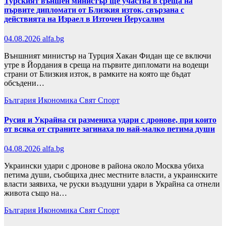
Турският външен министър ще участва в среща на
първите дипломати от Близкия изток, свързана с
действията на Израел в Източен Йерусалим
04.08.2026
alfa.bg
Външният министър на Турция Хакан Фидан ще се включи
утре в Йордания в среща на първите дипломати на водещи
страни от Близкия изток, в рамките на която ще бъдат
обсъдени…
България
Икономика
Свят
Спорт
Русия и Украйна си размениха удари с дронове, при които
от всяка от страните загинаха по най-малко петима души
04.08.2026
alfa.bg
Украински удари с дронове в района около Москва убиха
петима души, съобщиха днес местните власти, а украинските
власти заявиха, че руски въздушни удари в Украйна са отнели
живота също на…
България
Икономика
Свят
Спорт