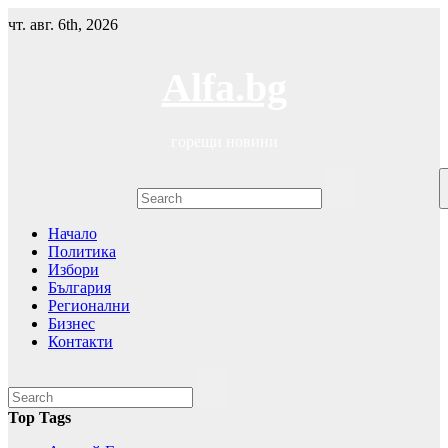
Skip
чт. авг. 6th, 2026
to
content
Alfa.bg
горещи новини
Начало
Политика
Избори
България
Регионални
Бизнес
Контакти
Top Tags