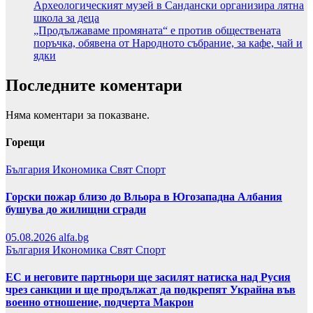
Археологическият музей в Сандански организира лятна
школа за деца
„Продължаваме промяната“ е против обществената
поръчка, обявена от Народното събрание, за кафе, чай и
ядки
Последните коментари
Няма коментари за показване.
Горещи
България
Икономика
Свят
Спорт
Горски пожар близо до Вльора в Югозападна Албания
бушува до жилищни сгради
05.08.2026
alfa.bg
България
Икономика
Свят
Спорт
ЕС и неговите партньори ще засилят натиска над Русия
чрез санкции и ще продължат да подкрепят Украйна във
военно отношение, подчерта Макрон