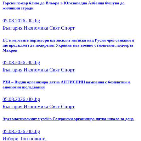
Горски пожар близо до Вльора в Югозападна Албания бушува до
жилищни сгради
05.08.2026
alfa.bg
България
Икономика
Свят
Спорт
ЕС и неговите партньори ще засилят натиска над Русия чрез санкции и
ще продължат да подкрепят Украйна във военно отношение, подчерта
Макрон
05.08.2026
alfa.bg
България
Икономика
Свят
Спорт
РЗИ – Видин организира лятна АНТИСПИН кампания с безплатни и
анонимни изследвания
05.08.2026
alfa.bg
България
Икономика
Свят
Спорт
Археологическият музей в Сандански организира лятна школа за деца
05.08.2026
alfa.bg
Избори
Топ новини