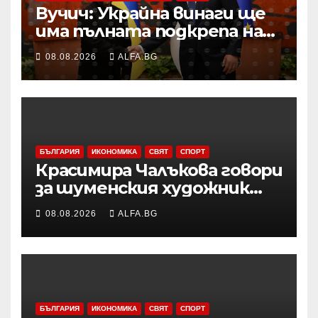
Вучич: Украйна винаги ще
има пълната подкрепа на
нашата страна по
08.08.2026
ALFA.BG
европейския си път
БЪЛГАРИЯ
ИКОНОМИКА
СВЯТ
СПОРТ
Красимира Чалъкова говори
за шуменския художник
Никола Михайлов на
08.08.2026
ALFA.BG
дискусията за Пенчо
Славейков и модернизма в
Шумен
БЪЛГАРИЯ
ИКОНОМИКА
СВЯТ
СПОРТ