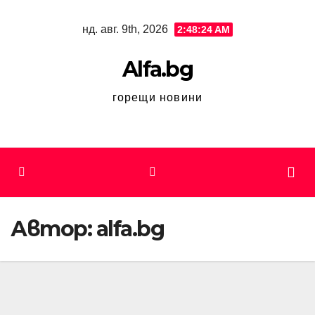
Skip
нд. авг. 9th, 2026
2:48:25 AM
to
content
Alfa.bg
горещи новини
Автор:
alfa.bg