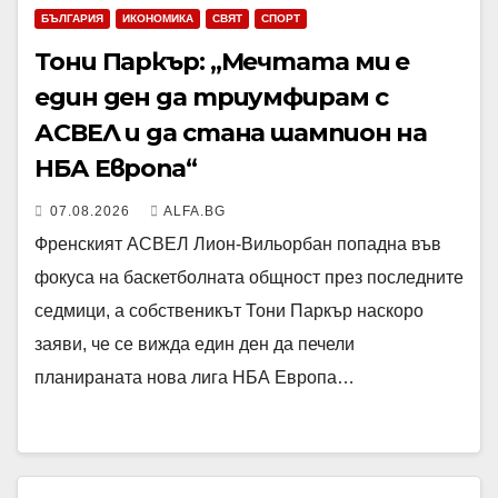
БЪЛГАРИЯ
ИКОНОМИКА
СВЯТ
СПОРТ
Тони Паркър: „Мечтата ми е
един ден да триумфирам с
АСВЕЛ и да стана шампион на
НБА Европа“
07.08.2026
ALFA.BG
Френският АСВЕЛ Лион-Вильорбан попадна във
фокуса на баскетболната общност през последните
седмици, а собственикът Тони Паркър наскоро
заяви, че се вижда един ден да печели
планираната нова лига НБА Европа…