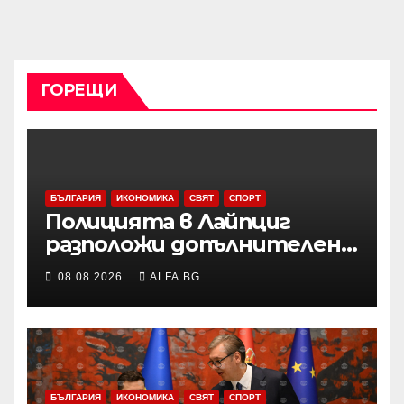
ГОРЕЩИ
БЪЛГАРИЯ
ИКОНОМИКА
СВЯТ
СПОРТ
Полицията в Лайпциг
разположи допълнителен
специализиран радар на
08.08.2026
ALFA.BG
летището след
инцидента с открития
дрон
БЪЛГАРИЯ
ИКОНОМИКА
СВЯТ
СПОРТ