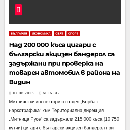
БЪЛГАРИЯ
ИКОНОМИКА
СВЯТ
СПОРТ
Над 200 000 къса цигари с
български акцизен бандерол са
задържани при проверка на
товарен автомобил в района на
Видин
07.08.2026
ALFA.BG
Митнически инспектори от отдел „Борба с
наркотрафика“ към Териториална дирекция
„Митница Русе“ са задържали 215 000 къса (10 750
кутии) цигари с български акцизен бандерол при