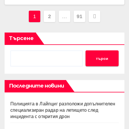
Разделяне
1
2
…
91
на
публикациите
Търсене
на
търси
страници
Последните новини
Полицията в Лайпциг разположи допълнителен
специализиран радар на летището след
инцидента с открития дрон