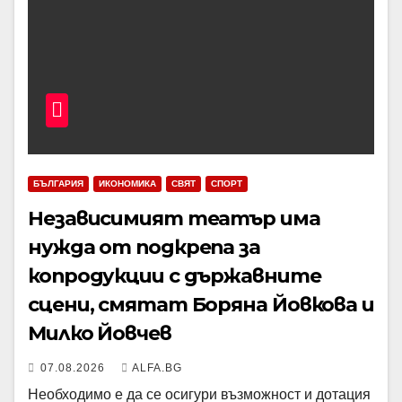
БЪЛГАРИЯ
ИКОНОМИКА
СВЯТ
СПОРТ
Независимият театър има
нужда от подкрепа за
копродукции с държавните
сцени, смятат Боряна Йовкова и
Милко Йовчев
07.08.2026
ALFA.BG
Необходимо е да се осигури възможност и дотация