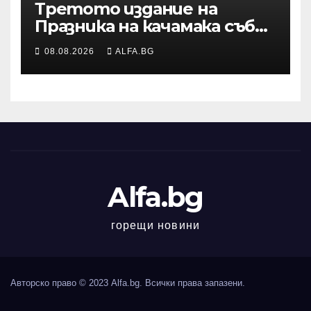
Третото издание на
Празника на качамака събра
жители и гости в
08.08.2026
ALFA.BG
пернишкото село Черна
гора
Alfa.bg
горещи новини
Авторско право © 2023 Alfa.bg. Всички права запазени.