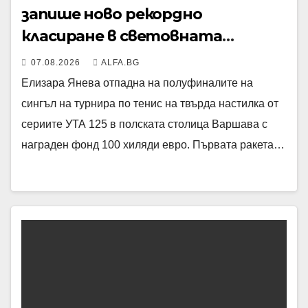
запише ново рекордно
класиране в световната
ранглиста в понеделник
07.08.2026
ALFA.BG
Елизара Янева отпадна на полуфиналите на
сингъл на турнира по тенис на твърда настилка от
сериите УТА 125 в полската столица Варшава с
награден фонд 100 хиляди евро. Първата ракета…