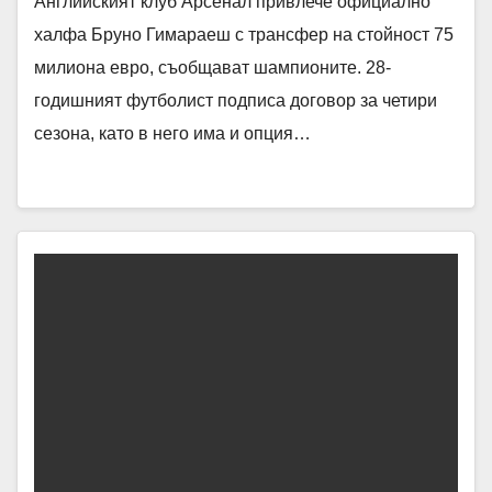
Английският клуб Арсенал привлече официално
халфа Бруно Гимараеш с трансфер на стойност 75
милиона евро, съобщават шампионите. 28-
годишният футболист подписа договор за четири
сезона, като в него има и опция…