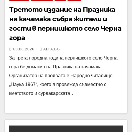
Третото издание на Празника
на качамака събра жители и
гости в пернишкото село Черна
гора
08.08.2026
ALFA.BG
За трета поредна година пернишкото село Черна
гора бе домакин на Празника на качамака.
Организатор на проявата е Народно читалище
„Наука 1967“, което я провежда съвместно с
кметството и сурвакарската…