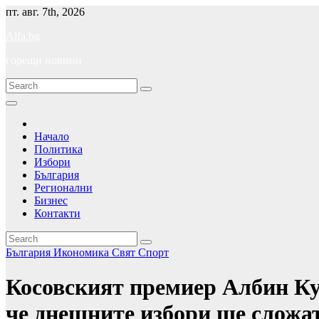
Skip
пт. авг. 7th, 2026
to
Alfa.bg
content
горещи новини
Начало
Политика
Избори
България
Регионални
Бизнес
Контакти
България
Икономика
Свят
Спорт
Косовският премиер Албин Ку
че днешните избори ще сложат