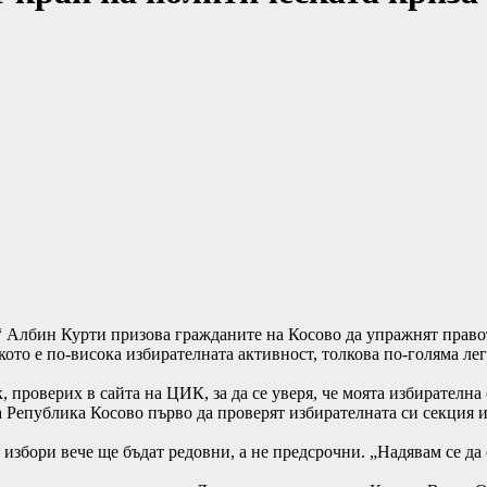
Албин Курти призова гражданите на Косово да упражнят правото
ото е по-висока избирателната активност, толкова по-голяма ле
к, проверих в сайта на ЦИК, за да се уверя, че моята избирателн
 Република Косово първо да проверят избирателната си секция и с
избори вече ще бъдат редовни, а не предсрочни. „Надявам се да