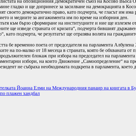
 листата на опозиционния Демократичен съюз на Косово Вьоса О
ине гладко и ще допринесе за засилване на демокрацията в Косо
ят своето демократично право, като подчерта, че гласът им има 
ието и медиите за ангажимента им по време на изборния ден.
 пътя към бързо сформиране на институциите и ние ще излезем от
ите ще изведе страната от кризата“, подчерта бившият държавен
о“, като подчерта, че резултатът ще отразява волята на граждани
тта бе временно поета от председателя на парламента Албулена
ите на по-малко от 18 месеца в страната, която бе обхваната от
 продължителен блокаж при избора на председател на парламента
ламентарни избори, на които Движение „Самоопределение“ на п
резидент не събраха необходимата подкрепа в парламента, което 
сателката Йоанна Елми на Международния панаир на книгата в Б
 по плажен хандбал