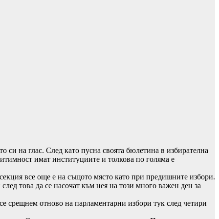
 си на глас. След като пусна своята бюлетина в избирателна
гитимност имат институциите и толкова по голяма е
а секция все още е на същото място като при предишните избори.
лед това да се насочат към нея на този много важен ден за
 се срещнем отново на парламентарни избори тук след четири