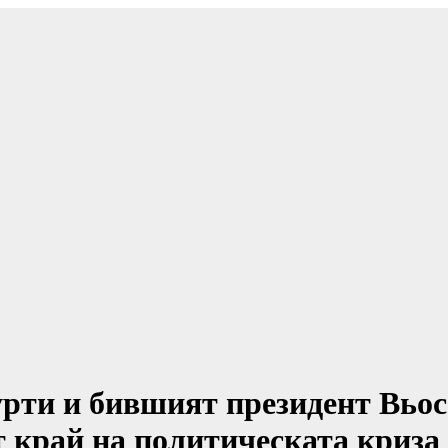
рти и бившият президент Вьос
 край на политическата криза