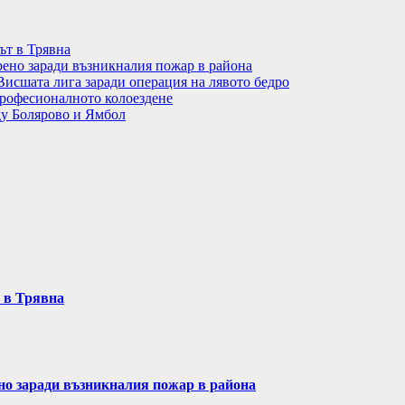
ът в Трявна
рено заради възникналия пожар в района
Висшата лига заради операция на лявото бедро
рофесионалното колоездене
ду Болярово и Ямбол
т в Трявна
ено заради възникналия пожар в района