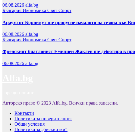
06.08.2026
alfa.bg
България
Икономика
Свят
Спорт
Араухо от Борнемут ще пропусне началото на сезона във Ви
06.08.2026
alfa.bg
България
Икономика
Свят
Спорт
Френският биатлонист Емилиен Жаклен ще дебютира в про
06.08.2026
alfa.bg
Alfa.bg
горещи новини
Авторско право © 2023 Alfa.bg. Всички права запазени.
Контакти
Политика за поверителност
Общи условия
Политика за „бисквитки“