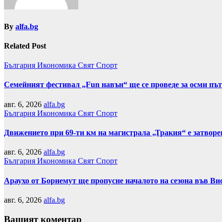
By
alfa.bg
Related Post
България
Икономика
Свят
Спорт
Семейният фестивал „Fun навън“ ще се проведе за осми пъ
авг. 6, 2026
alfa.bg
България
Икономика
Свят
Спорт
Движението при 69-ти км на магистрала „Тракия“ е затвор
авг. 6, 2026
alfa.bg
България
Икономика
Свят
Спорт
Араухо от Борнемут ще пропусне началото на сезона във Ви
авг. 6, 2026
alfa.bg
Вашият коментар