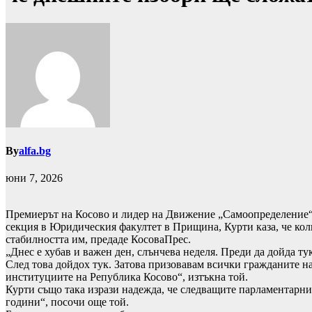
By
alfa.bg
юни 7, 2026
Премиерът на Косово и лидер на Движение „Самоопределение“ 
секция в Юридическия факултет в Прищина, Курти каза, че колк
стабилността им, предаде КосоваПрес.
„Днес е хубав и важен ден, слънчева неделя. Преди да дойда ту
След това дойдох тук. Затова призовавам всички гражданите на
институциите на Република Косово“, изтъкна той.
Курти също така изрази надежда, че следващите парламентарни 
години“, посочи още той.