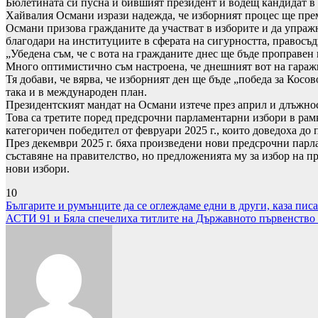
Бюлетината си пусна и бившият президент и водещ кандидат в
Хайвалия Османи изрази надежда, че изборният процес ще прем
Османи призова гражданите да участват в изборите и да упражн
благодари на институциите в сферата на сигурността, правосъд
„Убедена съм, че с вота на гражданите днес ще бъде проправен
Много оптимистично съм настроена, че днешният вот на гаражн
Тя добави, че вярва, че изборният ден ще бъде „победа за Косов
така и в международен план.
Президентският мандат на Османи изтече през април и длъжнос
Това са третите поред предсрочни парламентарни избори в рамк
категоричен победител от февруари 2025 г., които доведоха до
През декември 2025 г. бяха произведени нови предсрочни пар
съставяне на правителство, но предложенията му за избор на п
нови избори.
10
Навигация
Българите и румънците да се оглеждаме едни в други, каза пи
АСТИ 91 и Бяла спечелиха титлите на Държавното първенство