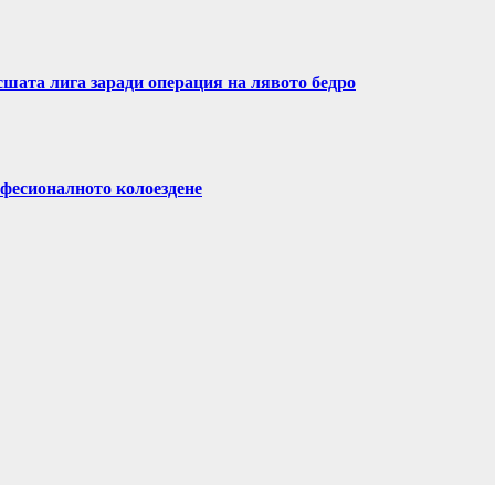
сшата лига заради операция на лявото бедро
фесионалното колоездене