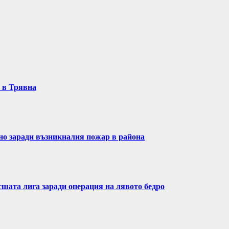
т в Трявна
ено заради възникналия пожар в района
сшата лига заради операция на лявото бедро