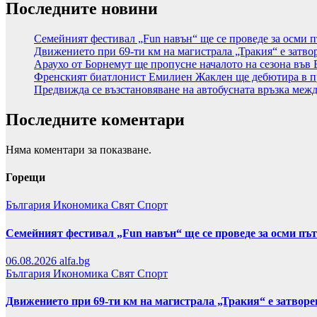
Последните новини
Семейният фестивал „Fun навън“ ще се проведе за осми п
Движението при 69-ти км на магистрала „Тракия“ е затво
Араухо от Борнемут ще пропусне началото на сезона във 
Френският биатлонист Емилиен Жаклен ще дебютира в п
Предвижда се възстановяване на автобусната връзка меж
Последните коментари
Няма коментари за показване.
Горещи
България
Икономика
Свят
Спорт
Семейният фестивал „Fun навън“ ще се проведе за осми пъ
06.08.2026
alfa.bg
България
Икономика
Свят
Спорт
Движението при 69-ти км на магистрала „Тракия“ е затвор