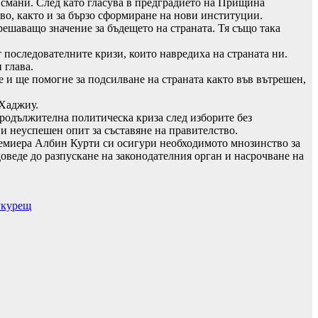
смани. След като гласува в предградието на Прищина
во, както и за бързо сформиране на нови институции.
решаващо значение за бъдещето на страната. Тя също така
 последователните кризи, които навредиха на страната ни.
 глава.
те и ще помогне за подсилване на страната както във вътрешен,
 Хаджиу.
 продължителна политическа криза след изборите без
 и неуспешен опит за съставяне на правителство.
ремиера Албин Курти си осигури необходимото мнозинство за
доведе до разпускане на законодателния орган и насрочване на
укурещ