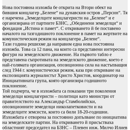
Нова постоянна изложба бе открита на Втори обект на
бившия концлагер „Белене“ на дунавския остров „Персин“. Тя
е наречена „Земеделците концлагеристи на „Белене“ и е
организирана от партиите БЗНС, „Обединени земеделци“ и
фондация „Истина и памет“. С откриването й бе поставено
началото на тазгодишното поклонение в памет на жертвите на
комунистическия режим на концлагера „Белене“.
Тази година решихме да направим една нова постоянна
изложба. Това са 12 пана, на които са представени интересни
фигури на земеделското движение. На първото табло е
представена съпротивата на земеделското движение, което е
най-голямата организация, опозиционна сила на настъпващия
след 1944 г. комунистически режим, каза при откриване на
експозицията журналистът Христо Христов, координатор на
Инициативната група, която организира годишното
поклонение.
Той подчерта, че в изложбата са показани три поколения
земеделци концлагеристи – политици като министри от
правителството на Александър Стамболийски,
опозиционните земеделци николапетковисти и на
земеделците земсисти, които са били 18-20-годишни.
Изложбата е отворена за постоянно допълване по инициатива
на земеделските партии. На откриването й присъстваха
областният председател на БЗНС – Плевен инж. Милчо Илиев