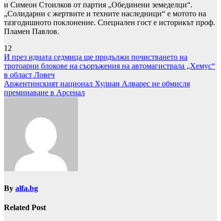
и Симеон Стоилков от партия „Обединени земеделци“.
„Солидарни с жертвите и техните наследници“ е мотото на
тазгодишното поклонение. Специален гост е историкът проф.
Пламен Павлов.
12
Навигация
И през идната седмица ще продължи почистването на
тротоарни блокове на съоръжения на автомагистрала „Хемус“
в област Ловеч
Аржентинският национал Хулиан Алварес не обмисля
преминаване в Арсенал
By
alfa.bg
Related Post