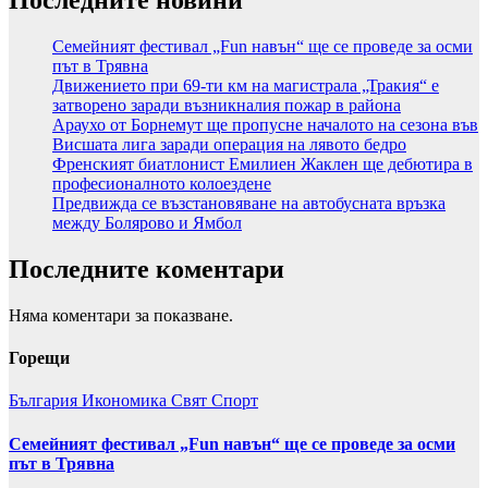
Последните новини
Семейният фестивал „Fun навън“ ще се проведе за осми
път в Трявна
Движението при 69-ти км на магистрала „Тракия“ е
затворено заради възникналия пожар в района
Араухо от Борнемут ще пропусне началото на сезона във
Висшата лига заради операция на лявото бедро
Френският биатлонист Емилиен Жаклен ще дебютира в
професионалното колоездене
Предвижда се възстановяване на автобусната връзка
между Болярово и Ямбол
Последните коментари
Няма коментари за показване.
Горещи
България
Икономика
Свят
Спорт
Семейният фестивал „Fun навън“ ще се проведе за осми
път в Трявна