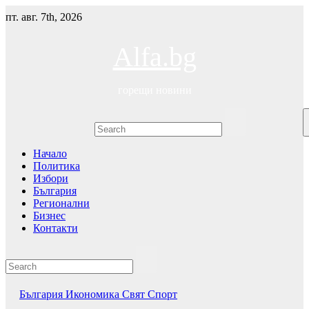
Skip
пт. авг. 7th, 2026
to
content
Alfa.bg
горещи новини
Начало
Политика
Избори
България
Регионални
Бизнес
Контакти
България
Икономика
Свят
Спорт