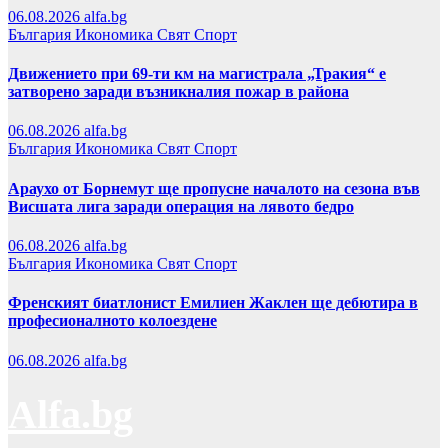
06.08.2026
alfa.bg
България
Икономика
Свят
Спорт
Движението при 69-ти км на магистрала „Тракия“ е
затворено заради възникналия пожар в района
06.08.2026
alfa.bg
България
Икономика
Свят
Спорт
Араухо от Борнемут ще пропусне началото на сезона във
Висшата лига заради операция на лявото бедро
06.08.2026
alfa.bg
България
Икономика
Свят
Спорт
Френският биатлонист Емилиен Жаклен ще дебютира в
професионалното колоездене
06.08.2026
alfa.bg
Alfa.bg