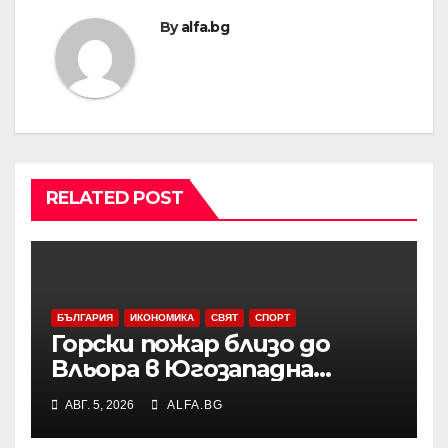
By
alfa.bg
RELATED POST
БЪЛГАРИЯ
ИКОНОМИКА
СВЯТ
СПОРТ
Горски пожар близо до
Вльора в Югозападна
Албания бушува до
АВГ. 5, 2026
ALFA.BG
жилищни сгради