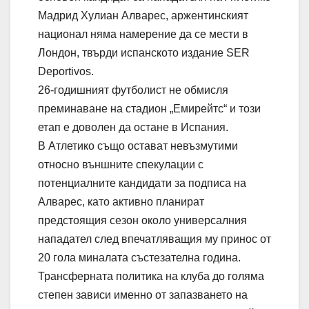
Мадрид Хулиан Алварес, аржентинският
национал няма намерение да се мести в
Лондон, твърди испанското издание SER
Deportivos.
26-годишният футболист не обмисля
преминаване на стадион „Емирейтс“ и този
етап е доволен да остане в Испания.
В Атлетико също остават невъзмутими
относно външните спекулации с
потенциалните кандидати за подписа на
Алварес, като активно планират
предстоящия сезон около универсалния
нападател след впечатляващия му принос от
20 гола миналата състезателна година.
Трансферната политика на клуба до голяма
степен зависи именно от запазването на