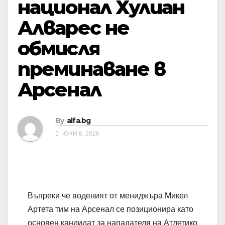
национал Хулиан
Алварес не
обмисля
преминаване в
Арсенал
By
alfa.bg
ЮНИ 6, 2026
Въпреки че воденият от мениджъра Микел
Артета тим на Арсенал се позиционира като
основен кандидат за нападателя на Атлетико