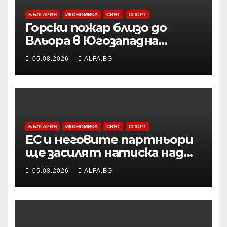
БЪЛГАРИЯ
ИКОНОМИКА
СВЯТ
СПОРТ
Горски пожар близо до
Вльора в Югозападна
Албания бушува до
05.08.2026
ALFA.BG
жилищни сгради
БЪЛГАРИЯ
ИКОНОМИКА
СВЯТ
СПОРТ
ЕС и неговите партньори
ще засилят натиска над
Русия чрез санкции и ще
05.08.2026
ALFA.BG
продължат да подкрепят
Украйна във военно
отношение, подчерта
Макрон