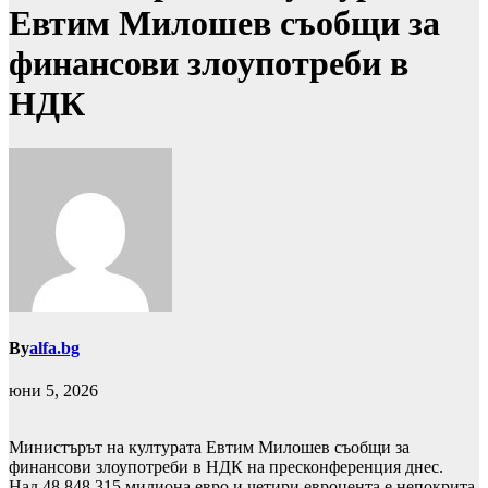
Евтим Милошев съобщи за
финансови злоупотреби в
НДК
By
alfa.bg
юни 5, 2026
Министърът на културата Евтим Милошев съобщи за
финансови злоупотреби в НДК на пресконференция днес.
Над 48 848 315 милиона евро и четири евроцента е непокрита