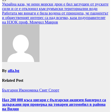
Навигация
Украйна каза, че неин морски дрон е бил заглушен от руските
сили и се е отклонил към румънски териториални води
Работата ми винаги е била водена от принципа, че пациентът
и общественият интерес са над всичко, каза подуправителят
на НЗОК проф. Момчил Мавров
By
alfa.bg
Related Post
България
Икономика
Свят
Спорт
Над 200 000 къса цигари с български акцизен бандерол са
задържани при проверка на товарен автомобил в района
на Видин