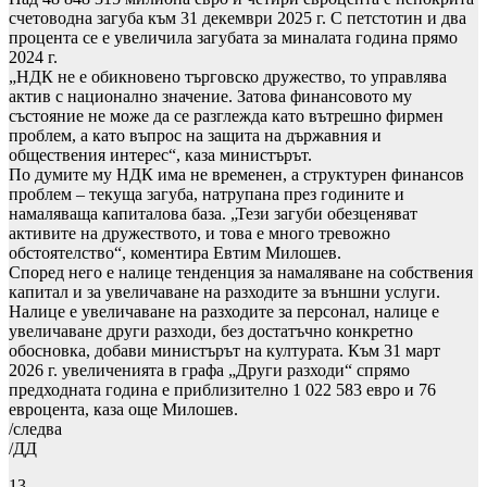
счетоводна загуба към 31 декември 2025 г. С петстотин и два
процента се е увеличила загубата за миналата година прямо
2024 г.
„НДК не е обикновено търговско дружество, то управлява
актив с национално значение. Затова финансовото му
състояние не може да се разглежда като вътрешно фирмен
проблем, а като въпрос на защита на държавния и
обществения интерес“, каза министърът.
По думите му НДК има не временен, а структурен финансов
проблем – текуща загуба, натрупана през годините и
намаляваща капиталова база. „Тези загуби обезценяват
активите на дружеството, и това е много тревожно
обстоятелство“, коментира Евтим Милошев.
Според него е налице тенденция за намаляване на собствения
капитал и за увеличаване на разходите за външни услуги.
Налице е увеличаване на разходите за персонал, налице е
увеличаване други разходи, без достатъчно конкретно
обосновка, добави министърът на културата. Към 31 март
2026 г. увеличенията в графа „Други разходи“ спрямо
предходната година е приблизително 1 022 583 евро и 76
евроцента, каза още Милошев.
/следва
/ДД
13