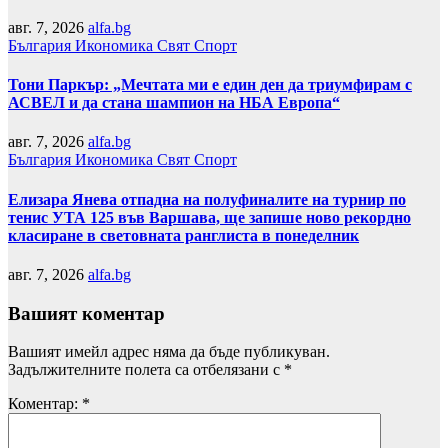
авг. 7, 2026
alfa.bg
България
Икономика
Свят
Спорт
Тони Паркър: „Мечтата ми е един ден да триумфирам с
АСВЕЛ и да стана шампион на НБА Европа“
авг. 7, 2026
alfa.bg
България
Икономика
Свят
Спорт
Елизара Янева отпадна на полуфиналите на турнир по
тенис УТА 125 във Варшава, ще запише ново рекордно
класиране в световната ранглиста в понеделник
авг. 7, 2026
alfa.bg
Вашият коментар
Вашият имейл адрес няма да бъде публикуван.
Задължителните полета са отбелязани с
*
Коментар:
*