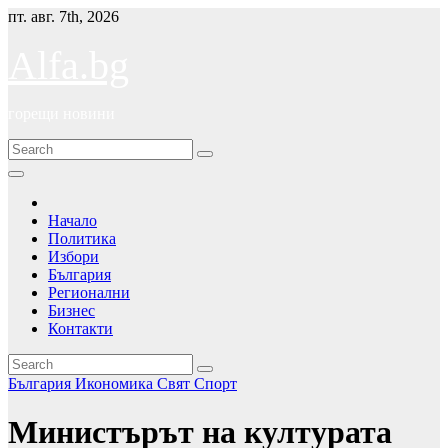
Skip
пт. авг. 7th, 2026
to
content
Alfa.bg
горещи новини
Начало
Политика
Избори
България
Регионални
Бизнес
Контакти
България
Икономика
Свят
Спорт
Министърът на културата