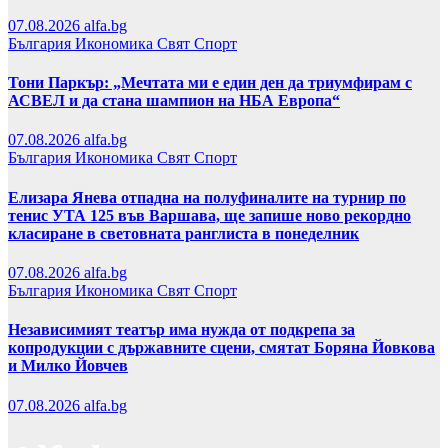
07.08.2026
alfa.bg
България
Икономика
Свят
Спорт
Тони Паркър: „Мечтата ми е един ден да триумфирам с
АСВЕЛ и да стана шампион на НБА Европа“
07.08.2026
alfa.bg
България
Икономика
Свят
Спорт
Елизара Янева отпадна на полуфиналите на турнир по
тенис УТА 125 във Варшава, ще запише ново рекордно
класиране в световната ранглиста в понеделник
07.08.2026
alfa.bg
България
Икономика
Свят
Спорт
Независимият театър има нужда от подкрепа за
копродукции с държавните сцени, смятат Боряна Йовкова
и Милко Йовчев
07.08.2026
alfa.bg