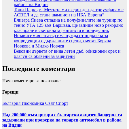
района на Видин
Тони Паркър: „Мечтата ми е един ден да триумфирам с
АСВЕЛ и да стана шампион на НБА Европа“
Елизара Янева отпадна на полуфиналите на турнир по
тенис УТА 125 във Варшава, ще запише ново рекордно
класиране в световната ранглиста в понеделник
Независимият театър има нужда от подкрепа за
копродукции с държавните сцени, смятат Боряна
Йовкова и Милко Йовчев
Вековни дървета от вида летен дъб, обикновен орех и
благун са обявени за защитени
Последните коментари
Няма коментари за показване.
Горещи
България
Икономика
Свят
Спорт
Над 200 000 къса цигари с български акцизен бандерол са
задържани при проверка на товарен автомобил в района
на Видин