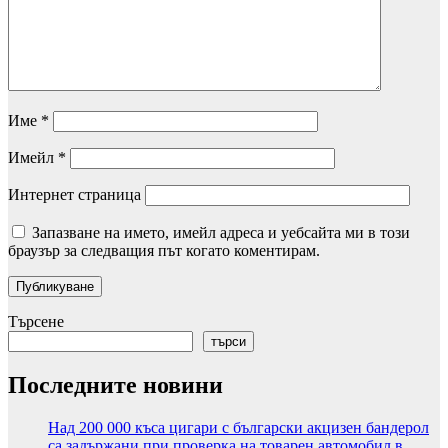
Име
*
Имейл
*
Интернет страница
Запазване на името, имейл адреса и уебсайта ми в този
браузър за следващия път когато коментирам.
Търсене
търси
Последните новини
Над 200 000 къса цигари с български акцизен бандерол
са задържани при проверка на товарен автомобил в