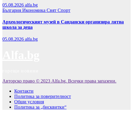
05.08.2026
alfa.bg
България
Икономика
Свят
Спорт
Археологическият музей в Сандански организира лятна
школа за деца
05.08.2026
alfa.bg
Alfa.bg
горещи новини
Авторско право © 2023 Alfa.bg. Всички права запазени.
Контакти
Политика за поверителност
Общи условия
Политика за „бисквитки“