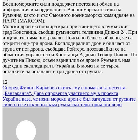
Военноморските сили поддържат постоянен обмен на
информация и координация с Военноморските сили на
Румъния, както и със Съюзното военноморско командване на
НАТО (MARCOM).
Морски дрон експлодира край пристанището в румънския
град Констанца, съобщи румънската телевизия Диджи 24. При
инцидента няма пострадали. По-късно беше съобщено, че са
открити още три дрона. Експлодиралият дрон е бил част от
група от пет дрона, съобщава Ройтерс, позовавайки се на
областния управител на Констанца Адриан Теодор Пикою. По
думите на Пикою, освен взривилия се дрон в Румъния, има
още един експлодирал в Украйна. В момента се търсят
останките на останалите три дрона от групата.
12
Навигация
Според Филип Киркоров екипът му е помагал за песента
„Бангаранга“, Дара опроверга участието му в проекта
Украйна каза, че неин морски дрон е бил заглушен от руските
сили и се е отклонил към румънски териториални води