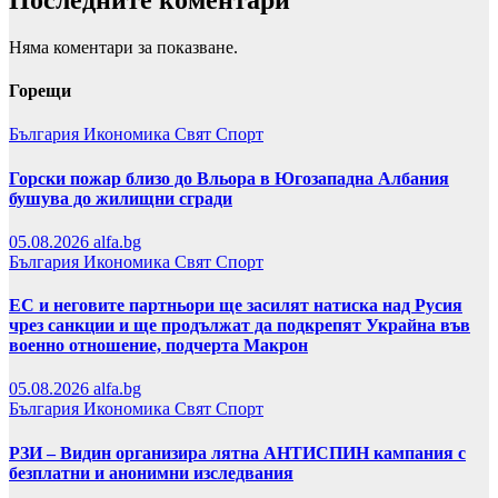
Няма коментари за показване.
Горещи
България
Икономика
Свят
Спорт
Горски пожар близо до Вльора в Югозападна Албания
бушува до жилищни сгради
05.08.2026
alfa.bg
България
Икономика
Свят
Спорт
ЕС и неговите партньори ще засилят натиска над Русия
чрез санкции и ще продължат да подкрепят Украйна във
военно отношение, подчерта Макрон
05.08.2026
alfa.bg
България
Икономика
Свят
Спорт
РЗИ – Видин организира лятна АНТИСПИН кампания с
безплатни и анонимни изследвания