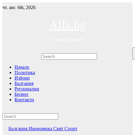
Skip
чт. авг. 6th, 2026
to
content
Alfa.bg
горещи новини
Начало
Политика
Избори
България
Регионални
Бизнес
Контакти
България
Икономика
Свят
Спорт