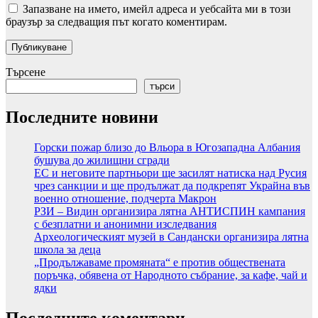
Запазване на името, имейл адреса и уебсайта ми в този
браузър за следващия път когато коментирам.
Търсене
търси
Последните новини
Горски пожар близо до Вльора в Югозападна Албания
бушува до жилищни сгради
ЕС и неговите партньори ще засилят натиска над Русия
чрез санкции и ще продължат да подкрепят Украйна във
военно отношение, подчерта Макрон
РЗИ – Видин организира лятна АНТИСПИН кампания
с безплатни и анонимни изследвания
Археологическият музей в Сандански организира лятна
школа за деца
„Продължаваме промяната“ е против обществената
поръчка, обявена от Народното събрание, за кафе, чай и
ядки
Последните коментари