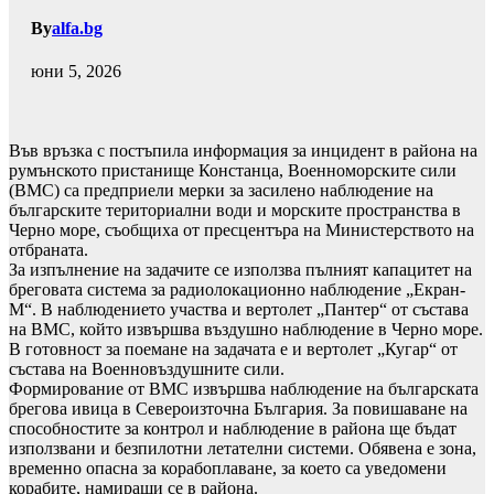
By
alfa.bg
юни 5, 2026
Във връзка с постъпила информация за инцидент в района на
румънското пристанище Констанца, Военноморските сили
(ВМС) са предприели мерки за засилено наблюдение на
българските териториални води и морските пространства в
Черно море, съобщиха от пресцентъра на Министерството на
отбраната.
За изпълнение на задачите се използва пълният капацитет на
бреговата система за радиолокационно наблюдение „Екран-
М“. В наблюдението участва и вертолет „Пантер“ от състава
на ВМС, който извършва въздушно наблюдение в Черно море.
В готовност за поемане на задачата е и вертолет „Кугар“ от
състава на Военновъздушните сили.
Формирование от ВМС извършва наблюдение на българската
брегова ивица в Североизточна България. За повишаване на
способностите за контрол и наблюдение в района ще бъдат
използвани и безпилотни летателни системи. Обявена е зона,
временно опасна за корабоплаване, за което са уведомени
корабите, намиращи се в района.