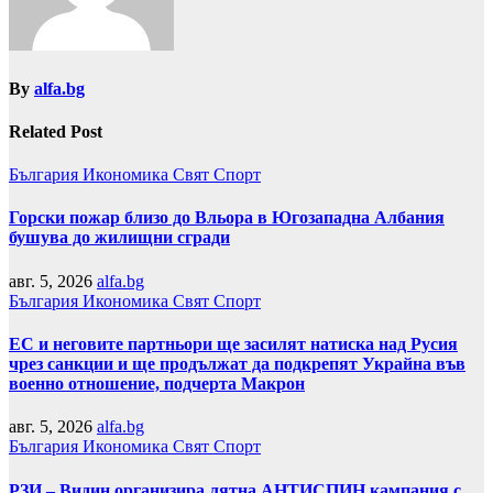
By
alfa.bg
Related Post
България
Икономика
Свят
Спорт
Горски пожар близо до Вльора в Югозападна Албания
бушува до жилищни сгради
авг. 5, 2026
alfa.bg
България
Икономика
Свят
Спорт
ЕС и неговите партньори ще засилят натиска над Русия
чрез санкции и ще продължат да подкрепят Украйна във
военно отношение, подчерта Макрон
авг. 5, 2026
alfa.bg
България
Икономика
Свят
Спорт
РЗИ – Видин организира лятна АНТИСПИН кампания с