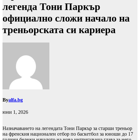
легенда Тони Паркър
официално сложи начало на
треньорската си кариера
By
alfa.bg
юни 1, 2026
Назначаването на легендата Тони Паркър за старши треньор
на френския национален отбор по баскетбол за юноши до 17
години бележи началото на нова интригуваща глава за него.