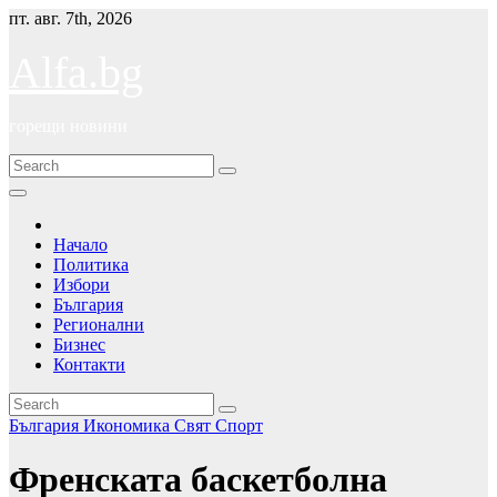
Skip
пт. авг. 7th, 2026
to
content
Alfa.bg
горещи новини
Начало
Политика
Избори
България
Регионални
Бизнес
Контакти
България
Икономика
Свят
Спорт
Френската баскетболна