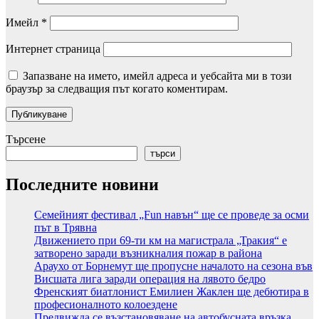
Имейл
*
Интернет страница
Запазване на името, имейл адреса и уебсайта ми в този
браузър за следващия път когато коментирам.
Търсене
търси
Последните новини
Семейният фестивал „Fun навън“ ще се проведе за осми
път в Трявна
Движението при 69-ти км на магистрала „Тракия“ е
затворено заради възникналия пожар в района
Араухо от Борнемут ще пропусне началото на сезона във
Висшата лига заради операция на лявото бедро
Френският биатлонист Емилиен Жаклен ще дебютира в
професионалното колоездене
Предвижда се възстановяване на автобусната връзка