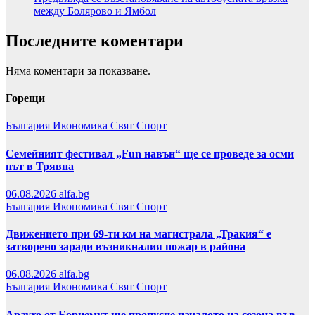
между Болярово и Ямбол
Последните коментари
Няма коментари за показване.
Горещи
България
Икономика
Свят
Спорт
Семейният фестивал „Fun навън“ ще се проведе за осми
път в Трявна
06.08.2026
alfa.bg
България
Икономика
Свят
Спорт
Движението при 69-ти км на магистрала „Тракия“ е
затворено заради възникналия пожар в района
06.08.2026
alfa.bg
България
Икономика
Свят
Спорт
Араухо от Борнемут ще пропусне началото на сезона във