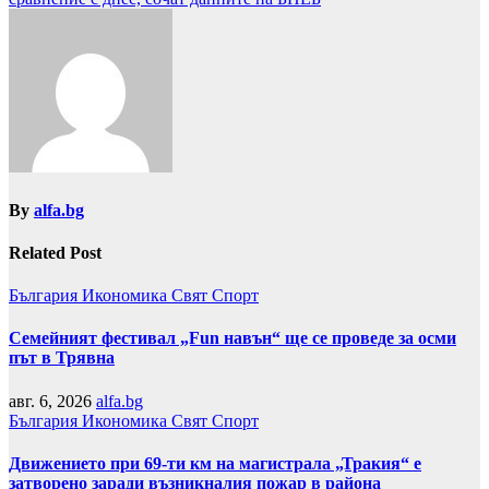
By
alfa.bg
Related Post
България
Икономика
Свят
Спорт
Семейният фестивал „Fun навън“ ще се проведе за осми
път в Трявна
авг. 6, 2026
alfa.bg
България
Икономика
Свят
Спорт
Движението при 69-ти км на магистрала „Тракия“ е
затворено заради възникналия пожар в района