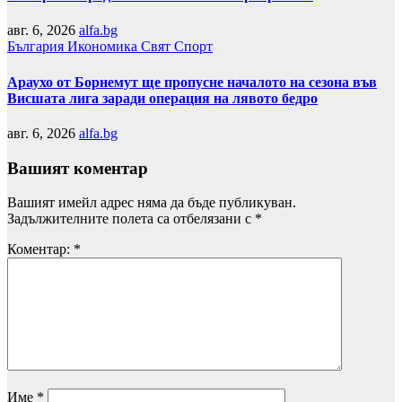
авг. 6, 2026
alfa.bg
България
Икономика
Свят
Спорт
Араухо от Борнемут ще пропусне началото на сезона във
Висшата лига заради операция на лявото бедро
авг. 6, 2026
alfa.bg
Вашият коментар
Вашият имейл адрес няма да бъде публикуван.
Задължителните полета са отбелязани с
*
Коментар:
*
Име
*