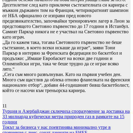
Десетилетие след като приключи състезателната си кариера с
мъжкия държавен тим на Франция, четирикратният шампион
от НБА официално се изправи пред новото
предизвикателство, започвайки тренировъчен лагер в Лион за
предстоящото Световно първенство до 17 години в Истанбул.
Самият Паркър никога не е участвал на Световно първенство
като играч.
„Да го кажем така, тогава Световното първенство не беше
състезание, в което всеки искаше да играе“, заяви Тони
Паркър в интервю за Френската федерация по баскетбол и
продължи: „Имаше Евробаскет на всеки две години и
Олимпийски игри, така че беше трудно да се играе всяко
лято.“
„Сега съм много развълнуван. Като на първия учебен ден.
Много съм щастлив да облека отново фланелката на френския
национален отбор“, добави 44-годишният бивш баскетболист,
който се насочи към треньорска кариера.
11
Навигация
Турция и Азербайджан сключиха споразумение за доставка на
33 милиарда кубически метра природен газ в рамките на 15
години
Токът за бизнеса у нас поевтинява минимално утре в
сравнение с днес, сочат данните на БНЕБ