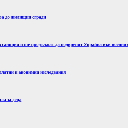
ва до жилищни сгради
ез санкции и ще продължат да подкрепят Украйна във военно
латни и анонимни изследвания
ла за деца