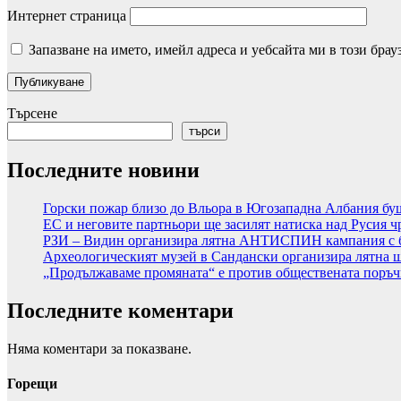
Интернет страница
Запазване на името, имейл адреса и уебсайта ми в този брау
Търсене
търси
Последните новини
Горски пожар близо до Вльора в Югозападна Албания б
ЕС и неговите партньори ще засилят натиска над Русия 
РЗИ – Видин организира лятна АНТИСПИН кампания с б
Археологическият музей в Сандански организира лятна ш
„Продължаваме промяната“ е против обществената поръчка
Последните коментари
Няма коментари за показване.
Горещи