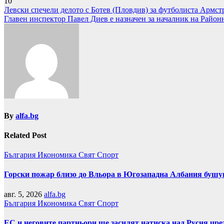
10
Навигация
Левски спечели делото с Ботев (Пловдив) за футболиста Армс
Главен инспектор Павел Диев е назначен за началник на Район
By
alfa.bg
Related Post
България
Икономика
Свят
Спорт
Горски пожар близо до Вльора в Югозападна Албания бушу
авг. 5, 2026
alfa.bg
България
Икономика
Свят
Спорт
ЕС и неговите партньори ще засилят натиска над Русия чр