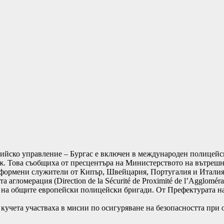
ийско управление – Бургас е включен в международен полицейс
ж. Това съобщиха от пресцентъра на Министерството на вътрешн
иформени служители от Кипър, Швейцария, Португалия и Италия
гломерация (Direction de la Sécurité de Proximité de l’Aggloméra
 на общите европейски полицейски бригади. От Префектурата н
 кучета участваха в мисии по осигуряване на безопасността пр