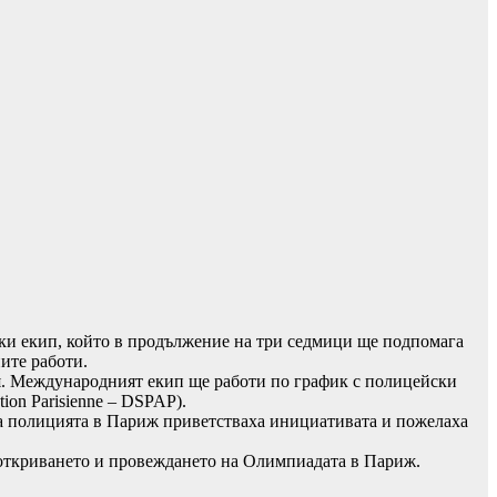
ки екип, който в продължение на три седмици ще подпомага
ите работи.
. Международният екип ще работи по график с полицейски
tion Parisienne – DSPAP).
а полицията в Париж приветстваха инициативата и пожелаха
и откриването и провеждането на Олимпиадата в Париж.