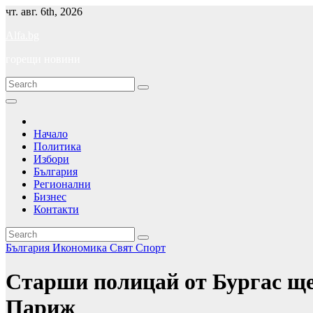
Skip
чт. авг. 6th, 2026
to
Alfa.bg
content
горещи новини
Начало
Политика
Избори
България
Регионални
Бизнес
Контакти
България
Икономика
Свят
Спорт
Старши полицай от Бургас ще
Париж