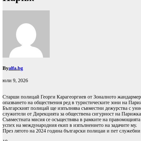
By
alfa.bg
юли 9, 2026
Старши полицай Георги Карагеоргиев от Зоналното жандармер
опазването на обществения ред в туристическите зони на Пари
Българският полицай ще изпълнява съвместни дежурства с ун
служители от Дирекцията за обществена сигурност на Парижката а
Съвместната мисия се осъществява в рамките на правомощията
успех на международния екип в изпълнението на задачите му.
През лятото на 2024 година български полицаи и пет служебни