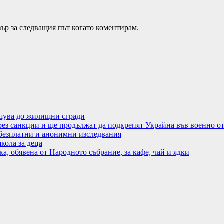
зър за следващия път когато коментирам.
ушува до жилищни сгради
чрез санкции и ще продължат да подкрепят Украйна във военно 
езплатни и анонимни изследвания
кола за деца
, обявена от Народното събрание, за кафе, чай и ядки