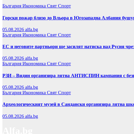
България
Икономика
Свят
Спорт
Горски пожар близо до Вльора в Югозападна Албания бушу
05.08.2026
alfa.bg
България
Икономика
Свят
Спорт
ЕС и неговите партньори ще засилят натиска над Русия чр
05.08.2026
alfa.bg
България
Икономика
Свят
Спорт
РЗИ – Видин организира лятна АНТИСПИН кампания с безп
05.08.2026
alfa.bg
България
Икономика
Свят
Спорт
Археологическият музей в Сандански организира лятна шко
05.08.2026
alfa.bg
Alfa.bg