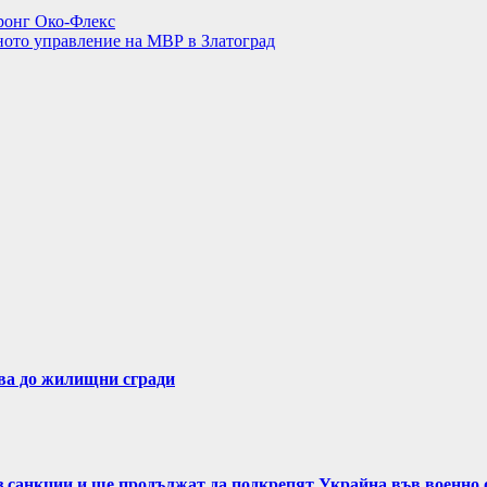
тронг Око-Флекс
ното управление на МВР в Златоград
ва до жилищни сгради
ез санкции и ще продължат да подкрепят Украйна във военно