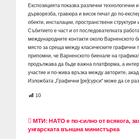
Експозицията показва различни технологични и
дърворезба, гравюра и висок печат до по-експ
обекти, инсталации, пространствени структури
Събитието е част и от последователната работ
международните контакти около Варненското б
място за среща между класическите графични 
припомни, че Варненското биенале на графикат
продължава да бъде важна платформа, а интере
участие и по-жива връзка между авторите, акад
Изложбата „Графични [ре]сурси“ може да се ра
10
Навигация
МТИ: НАТО е по-силно от всякога, за
унгарската външна министърка