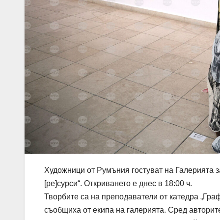
Художници от Румъния гостуват на Галерията з
[ре]сурси“. Откриването е днес в 18:00 ч.
Творбите са на преподаватели от катедра „Гра
съобщиха от екипа на галерията. Сред авторит