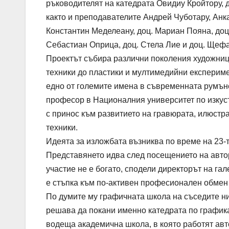
ръководителят на катедрата Овидиу Кройтору, 
както и преподавателите Андрей Чуботару, Анка
Константин Меделеану, доц. Мариан Пояна, доц
Себастиан Оприца, доц. Стела Лие и доц. Щеф
Проектът събира различни поколения художници
техники до пластики и мултимедийни експериме
едно от големите имена в съвременната румънс
професор в Националния университет по изкуст
с принос към развитието на гравюрата, илюстра
техники.
Идеята за изложбата възниква по време на 23
Представянето идва след посещението на автор
участие не е богато, сподели директорът на г
е стъпка към по-активен професионален обмен 
По думите му графичната школа на съседите ни
решава да покани именно катедрата по графика
водеща академична школа, в която работят авт