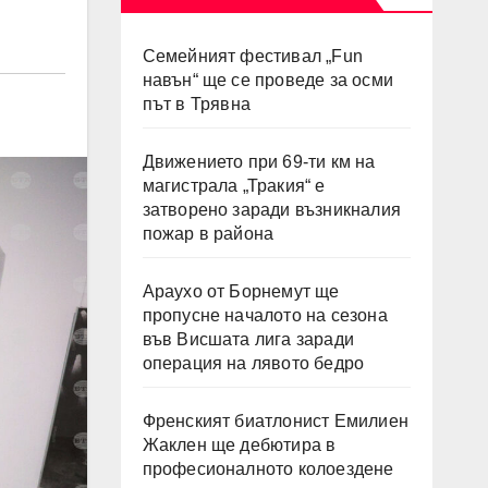
Семейният фестивал „Fun
навън“ ще се проведе за осми
път в Трявна
Движението при 69-ти км на
магистрала „Тракия“ е
затворено заради възникналия
пожар в района
Араухо от Борнемут ще
пропусне началото на сезона
във Висшата лига заради
операция на лявото бедро
Френският биатлонист Емилиен
Жаклен ще дебютира в
професионалното колоездене