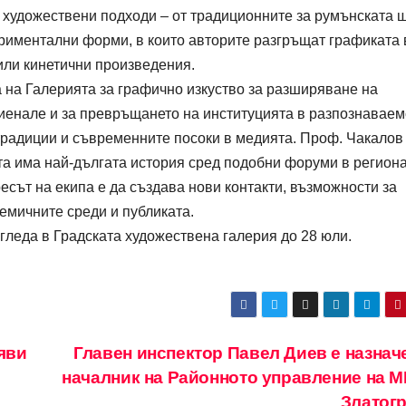
 художествени подходи – от традиционните за румънската 
ериментални форми, в които авторите разгръщат графиката 
 или кинетични произведения.
а на Галерията за графично изкуство за разширяване на
иенале и за превръщането на институцията в разпознаваем
традиции и съвременните посоки в медията. Проф. Чакалов
а има най-дългата история сред подобни форуми в региона
сът на екипа е да създава нови контакти, възможности за
емичните среди и публиката.
згледа в Градската художествена галерия до 28 юли.
яви
Главен инспектор Павел Диев е назначе
началник на Районното управление на М
Златог