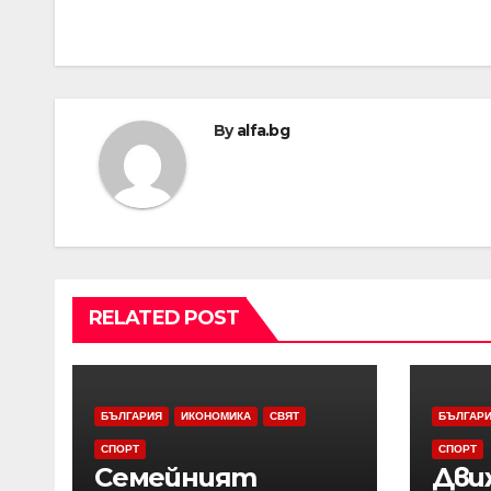
By
alfa.bg
RELATED POST
БЪЛГАРИЯ
ИКОНОМИКА
СВЯТ
БЪЛГАР
СПОРТ
СПОРТ
Семейният
Дви