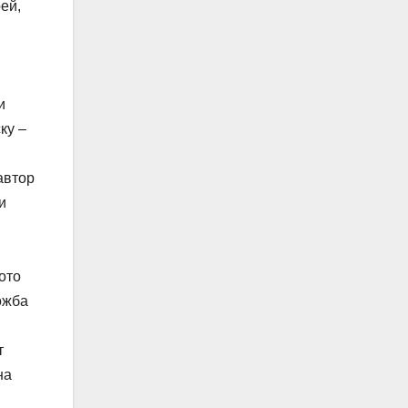
ей,
и
ку –
автор
и
ото
ожба
т
на