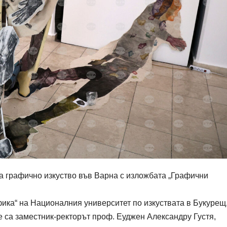
а графично изкуство във Варна с изложбата „Графични
фика“ на Националния университет по изкуствата в Букурещ
е са заместник-ректорът проф. Еуджен Александру Густя,