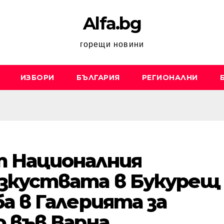
Alfa.bg
горещи новини
ИЗБОРИ
БЪЛГАРИЯ
РЕГИОНАЛНИ
 Националния
зкуствата в Букурещ
а в Галерията за
 във Варна