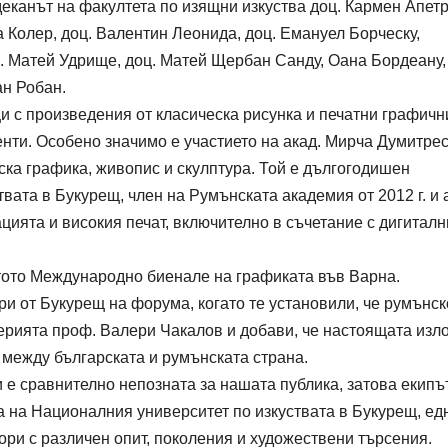
деканът на факултета по изящни изкуства доц. Кармен Апетр
 Колер, доц. Валентин Леонида, доц. Емануел Борческу,
. Матей Удрище, доц. Матей Щербан Санду, Оана Бордеану,
ан Робан.
 с произведения от класическа рисунка и печатни графичн
нти. Особено значимо е участието на акад. Мирча Думитрес
ка графика, живопис и скулптура. Той е дългогодишен
вата в Букурещ, член на Румънската академия от 2012 г. и 
цията и високия печат, включително в съчетание с дигиталн
-тото Международно биенале на графиката във Варна.
и от Букурещ на форума, когато те установили, че румънск
алерията проф. Валери Чакалов и добави, че настоящата изл
между българската и румънската страна.
 е сравнително непозната за нашата публика, затова екипъ
 на Националния университет по изкуствата в Букурещ, ед
ори с различен опит, поколения и художествени търсения.