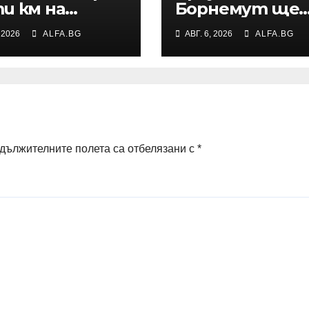
и км на
Борнемут ще
истрала
пропусне
, 2026
ALFA.BG
АВГ. 6, 2026
ALFA.BG
кия“ е
началото на
ворено заради
сезона във
никналия
Висшата лига
ар в района
заради операци
на лявото бед
дължителните полета са отбелязани с
*