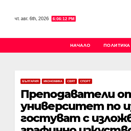
Skip
to
чт. авг. 6th, 2026
6:06:13 PM
content
НАЧАЛО
ПОЛИТИКА
БЪЛГАРИЯ
ИКОНОМИКА
СВЯТ
СПОРТ
Преподаватели от
университет по и
гостуват с изложб
графично изкуство