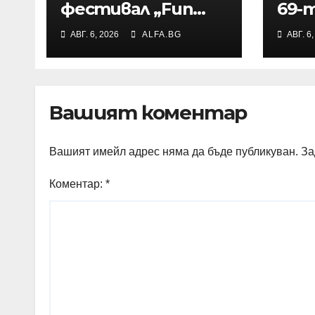
фестивал „Fun
69-т
навън“ ще се
маг
АВГ. 6, 2026
ALFA.BG
АВГ. 6
проведе за осми
„Тра
път в Трявна
зат
въз
пож
Вашият коментар
Вашият имейл адрес няма да бъде публикуван.
За
Коментар:
*