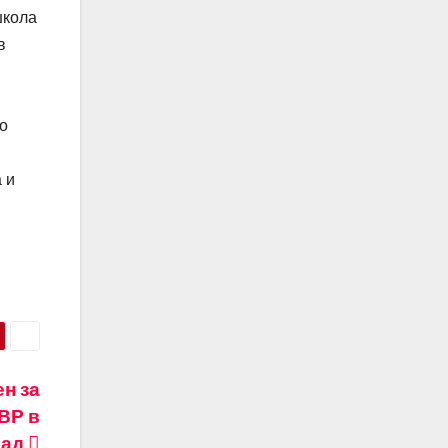
школа
в
о
 и
н за
ВР в
рад