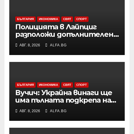
БЪЛГАРИЯ
ИКОНОМИКА
СВЯТ
СПОРТ
Полицията в Лайпциг
разположи допълнителен
специализиран радар на
АВГ. 8, 2026
ALFA.BG
летището след
инцидента с открития
дрон
БЪЛГАРИЯ
ИКОНОМИКА
СВЯТ
СПОРТ
Вучич: Украйна винаги ще
има пълната подкрепа на
нашата страна по
АВГ. 8, 2026
ALFA.BG
европейския си път