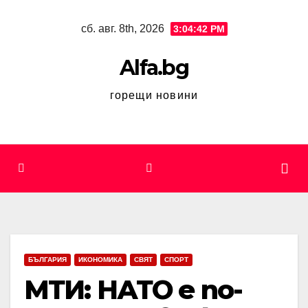
Skip
сб. авг. 8th, 2026
3:04:43 PM
to
content
Alfa.bg
горещи новини
БЪЛГАРИЯ
ИКОНОМИКА
СВЯТ
СПОРТ
МТИ: НАТО е по-