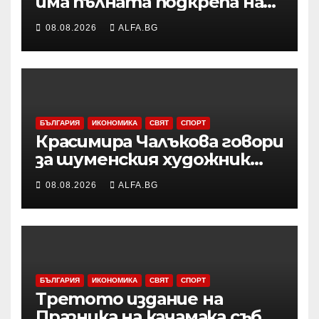
има пълната подкрепа на
нашата страна по
08.08.2026
ALFA.BG
европейския си път
БЪЛГАРИЯ
ИКОНОМИКА
СВЯТ
СПОРТ
Красимира Чалъкова говори
за шуменския художник
Никола Михайлов на
08.08.2026
ALFA.BG
дискусията за Пенчо
Славейков и модернизма в
Шумен
БЪЛГАРИЯ
ИКОНОМИКА
СВЯТ
СПОРТ
Третото издание на
Празника на качамака събра