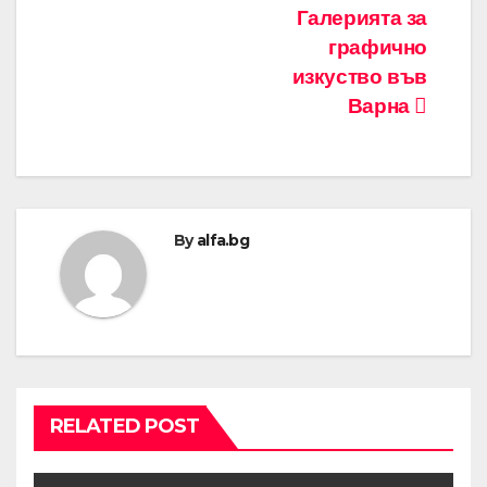
Галерията за
графично
изкуство във
Варна
By
alfa.bg
RELATED POST