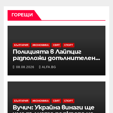
ГОРЕЩИ
БЪЛГАРИЯ
ИКОНОМИКА
СВЯТ
СПОРТ
Полицията в Лайпциг
разположи допълнителен
специализиран радар на
08.08.2026
ALFA.BG
летището след
инцидента с открития
дрон
БЪЛГАРИЯ
ИКОНОМИКА
СВЯТ
СПОРТ
Вучич: Украйна винаги ще