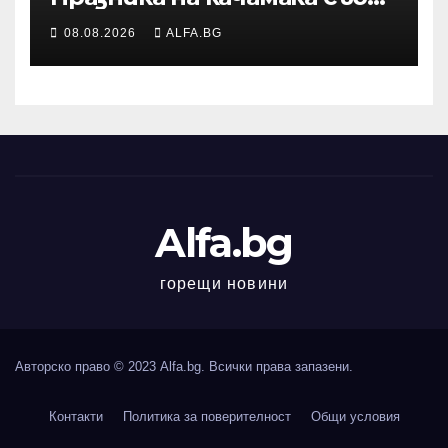
жители и гости в
08.08.2026
ALFA.BG
пернишкото село Черна
гора
Alfa.bg
горещи новини
Авторско право © 2023 Alfa.bg. Всички права запазени.
Контакти
Политика за поверителност
Общи условия