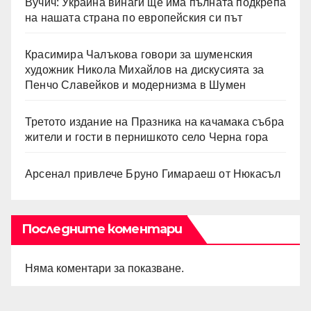
Вучич: Украйна винаги ще има пълната подкрепа
на нашата страна по европейския си път
Красимира Чалъкова говори за шуменския
художник Никола Михайлов на дискусията за
Пенчо Славейков и модернизма в Шумен
Третото издание на Празника на качамака събра
жители и гости в пернишкото село Черна гора
Арсенал привлече Бруно Гимараеш от Нюкасъл
Последните коментари
Няма коментари за показване.