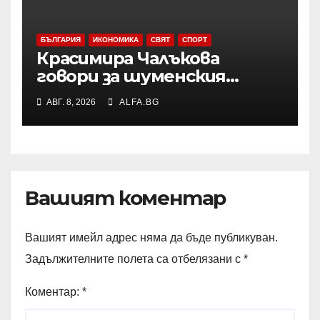
БЪЛГАРИЯ
ИКОНОМИКА
СВЯТ
СПОРТ
Красимира Чалъкова
говори за шуменския
художник Никола Михайлов
АВГ. 8, 2026
ALFA.BG
на дискусията за Пенчо
Славейков и модернизма в
Шумен
Вашият коментар
Вашият имейл адрес няма да бъде публикуван.
Задължителните полета са отбелязани с
*
Коментар:
*