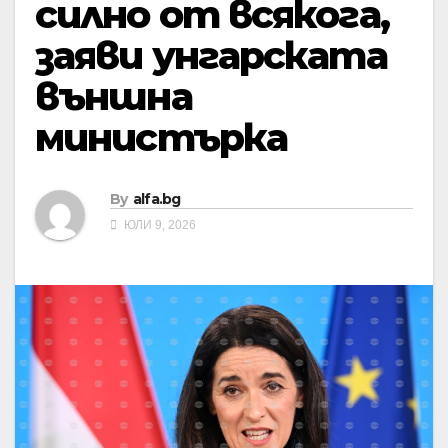
силно от всякога,
заяви унгарската
външна
министърка
By
alfa.bg
ЮЛИ 9, 2026