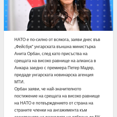
НАТО е по-силно от всякога, заяви днес във
„Фейсбук“ унгарската външна министърка
Анита Орбан, след като присъства на
срещата на високо равнище на алианса в
Анкара заедно с премиера Петер Мадяр,
предаде унгарската новинарска агенция
МТИ.
Орбан заяви, че най-значителното
постижение на срещата на високо равнище
на НАТО е потвърждението от страна на
страните членки на ангажимента към