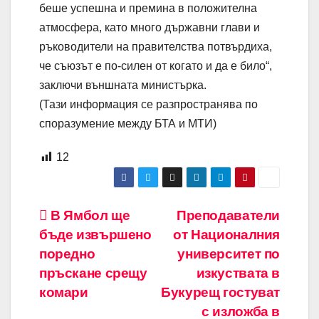
беше успешна и премина в положителна
атмосфера, като много държавни глави и
ръководители на правителства потвърдиха,
че съюзът е по-силен от когато и да е било“,
заключи външната министърка.
(Тази информация се разпространява по
споразумение между БТА и МТИ)
12
Навигация
В Ямбол ще
Преподаватели
бъде извършено
от Националния
поредно
университет по
пръскане срещу
изкуствата в
комари
Букурещ гостуват
с изложба в