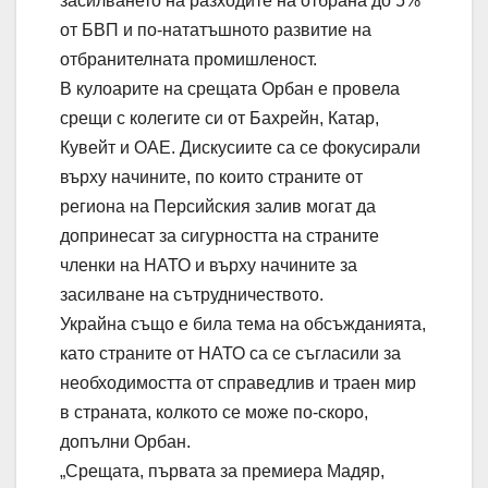
засилването на разходите на отбрана до 5%
от БВП и по-нататъшното развитие на
отбранителната промишленост.
В кулоарите на срещата Орбан е провела
срещи с колегите си от Бахрейн, Катар,
Кувейт и ОАЕ. Дискусиите са се фокусирали
върху начините, по които страните от
региона на Персийския залив могат да
допринесат за сигурността на страните
членки на НАТО и върху начините за
засилване на сътрудничеството.
Украйна също е била тема на обсъжданията,
като страните от НАТО са се съгласили за
необходимостта от справедлив и траен мир
в страната, колкото се може по-скоро,
допълни Орбан.
„Срещата, първата за премиера Мадяр,