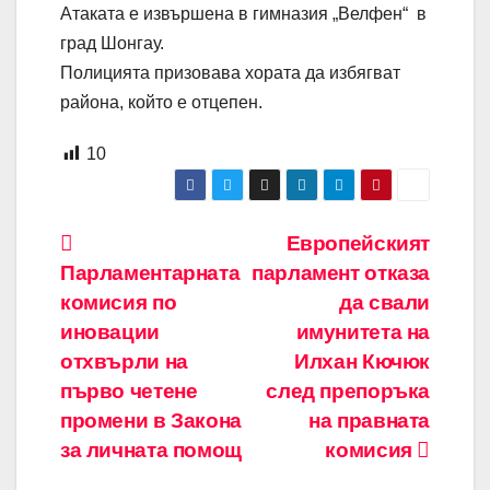
Атаката е извършена в гимназия „Велфен“ в
град Шонгау.
Полицията призовава хората да избягват
района, който е отцепен.
10
Навигация
Европейският
Парламентарната
парламент отказа
комисия по
да свали
иновации
имунитета на
отхвърли на
Илхан Кючюк
първо четене
след препоръка
промени в Закона
на правната
за личната помощ
комисия