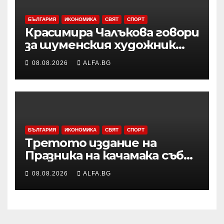
БЪЛГАРИЯ
ИКОНОМИКА
СВЯТ
СПОРТ
Красимира Чалъкова говори
за шуменския художник
Никола Михайлов на
08.08.2026
ALFA.BG
дискусията за Пенчо
Славейков и модернизма в
Шумен
БЪЛГАРИЯ
ИКОНОМИКА
СВЯТ
СПОРТ
Третото издание на
Празника на качамака събра
жители и гости в
08.08.2026
ALFA.BG
пернишкото село Черна
гора