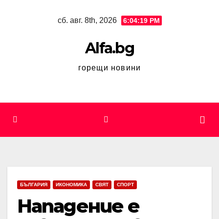
Skip
сб. авг. 8th, 2026
6:04:20 PM
to
content
Alfa.bg
горещи новини
БЪЛГАРИЯ
ИКОНОМИКА
СВЯТ
СПОРТ
Нападение е