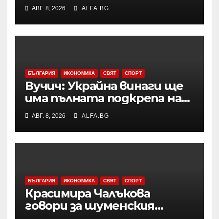
специализиран радар на
АВГ. 8, 2026
ALFA.BG
летището след
инцидента с открития
дрон
БЪЛГАРИЯ
ИКОНОМИКА
СВЯТ
СПОРТ
Вучич: Украйна винаги ще
има пълната подкрепа на
нашата страна по
АВГ. 8, 2026
ALFA.BG
европейския си път
БЪЛГАРИЯ
ИКОНОМИКА
СВЯТ
СПОРТ
Красимира Чалъкова
говори за шуменския
художник Никола Михайлов