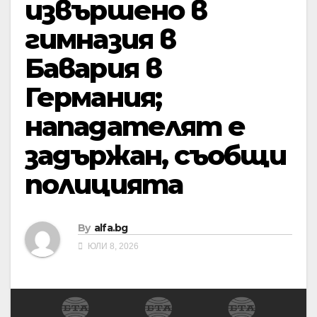
извършено в
гимназия в
Бавария в
Германия;
нападателят е
задържан, съобщи
полицията
By
alfa.bg
ЮЛИ 8, 2026