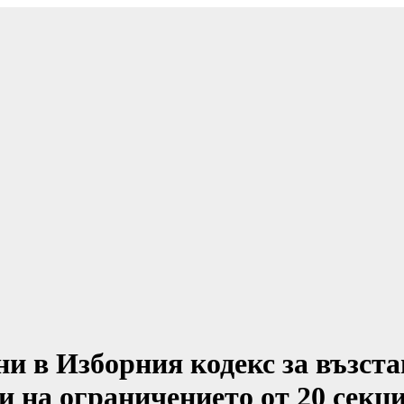
и в Изборния кодекс за възста
и на ограничението от 20 секц