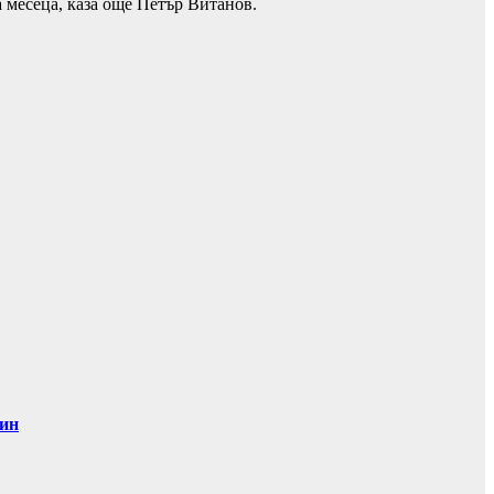
а месеца, каза още Петър Витанов.
дин