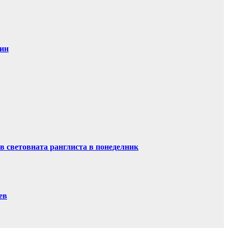
дин
в световната ранглиста в понеделник
ев