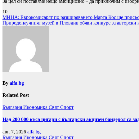
За цел си поставяме нещо амбициозно – да приключим с изборно
10
Навигация
МИНА: Еврокомисарят по разширяването Марта Кос ще присъст
Природонаучният музей в Пловдив обяви конкурс за авторски 
By
alfa.bg
Related Post
България
Икономика
Свят
Спорт
Над 200 000 къса цигари с български акцизен бандерол са 
авг. 7, 2026
alfa.bg
България
Икономика
Свят
Спорт