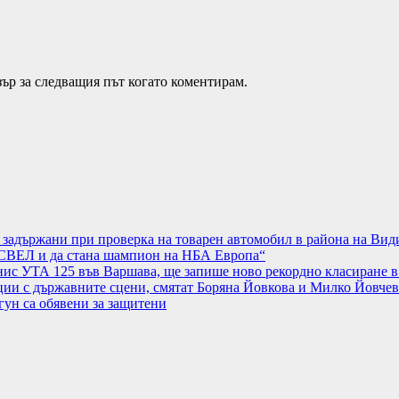
зър за следващия път когато коментирам.
а задържани при проверка на товарен автомобил в района на Вид
АСВЕЛ и да стана шампион на НБА Европа“
нис УТА 125 във Варшава, ще запише ново рекордно класиране в
ции с държавните сцени, смятат Боряна Йовкова и Милко Йовчев
гун са обявени за защитени