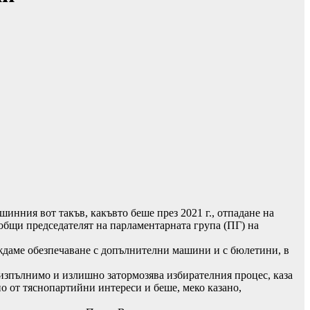
инния вот такъв, какъвто беше през 2021 г., отпадане на
ъобщи председателят на парламентарната група (ПГ) на
иждаме обезпечаване с допълнителни машини и с бюлетини, в
 изпълнимо и излишно затормозява избирателния процес, каза
о от тяснопартийни интереси и беше, меко казано,