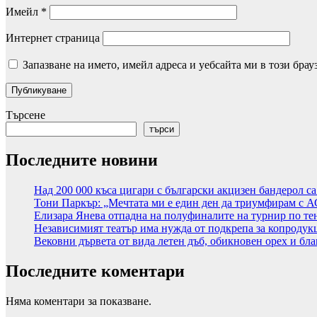
Имейл
*
Интернет страница
Запазване на името, имейл адреса и уебсайта ми в този брау
Търсене
търси
Последните новини
Над 200 000 къса цигари с български акцизен бандерол с
Тони Паркър: „Мечтата ми е един ден да триумфирам с 
Елизара Янева отпадна на полуфиналите на турнир по те
Независимият театър има нужда от подкрепа за копродук
Вековни дървета от вида летен дъб, обикновен орех и бла
Последните коментари
Няма коментари за показване.