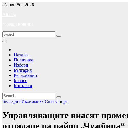
Skip
сб. авг. 8th, 2026
to
Alfa.bg
content
горещи новини
Начало
Политика
Избори
България
Регионални
Бизнес
Контакти
България
Икономика
Свят
Спорт
Управляващите внасят промен
отпадане на район „Чужбина“ 