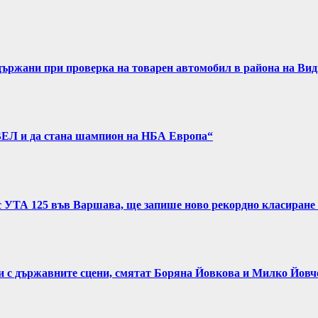
задържани при проверка на товарен автомобил в района на Ви
ВЕЛ и да стана шампион на НБА Европа“
с УТА 125 във Варшава, ще запише ново рекордно класиране 
и с държавните сцени, смятат Боряна Йовкова и Милко Йовч