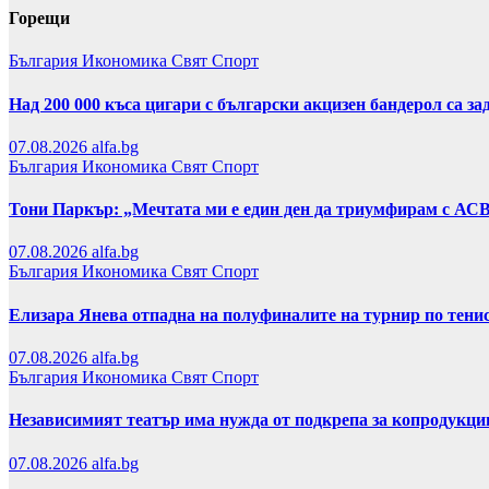
Горещи
България
Икономика
Свят
Спорт
Над 200 000 къса цигари с български акцизен бандерол са 
07.08.2026
alfa.bg
България
Икономика
Свят
Спорт
Тони Паркър: „Мечтата ми е един ден да триумфирам с АС
07.08.2026
alfa.bg
България
Икономика
Свят
Спорт
Елизара Янева отпадна на полуфиналите на турнир по тени
07.08.2026
alfa.bg
България
Икономика
Свят
Спорт
Независимият театър има нужда от подкрепа за копродукци
07.08.2026
alfa.bg