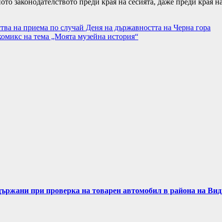
то законодателството преди края на сесията, даже преди края н
ва на приема по случай Деня на държавността на Черна гора
комикс на тема „Моята музейна история“
задържани при проверка на товарен автомобил в района на Ви