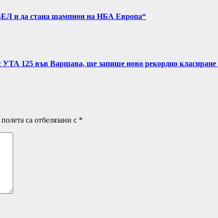
ВЕЛ и да стана шампион на НБА Европа“
с УТА 125 във Варшава, ще запише ново рекордно класиране 
полета са отбелязани с
*