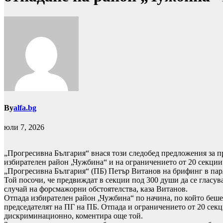
By
alfa.bg
юли 7, 2026
„Прогресивна България“ внася този следобед предложения за пр
избирателен район „Чужбина“ и на ограничението от 20 секции 
„Прогресивна България“ (ПБ) Петър Витанов на брифинг в па
Той посочи, че предвиждат в секции под 300 души да се гласу
случай на форсмажорни обстоятелства, каза Витанов.
Отпада избирателен район „Чужбина“ по начина, по който беше
председателят на ПГ на ПБ. Отпада и ограничението от 20 секц
дискриминационно, коментира още той.