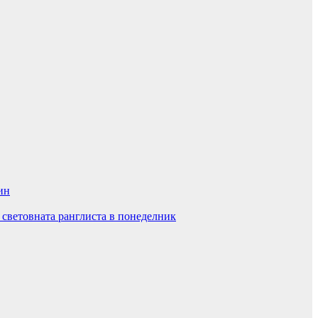
ин
 световната ранглиста в понеделник