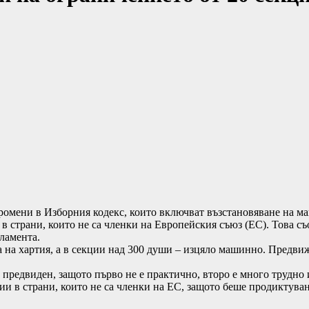
омени в Изборния кодекс, които включват възстановяване на маш
в страни, които не са членки на Европейския съюз (ЕС). Това с
рламента.
ва на хартия, а в секции над 300 души – изцяло машинно. Предв
 предвиден, защото първо не е практично, второ е много трудно
ии в страни, които не са членки на ЕС, защото беше продиктуван