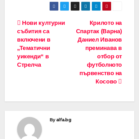
Навигация
Нови културни
Крилото на
събития са
Спартак (Варна)
включени в
Даниел Иванов
„Тематични
преминава в
уикенди“ в
отбор от
Стрелча
футболното
първенство на
Косово
By
alfa.bg