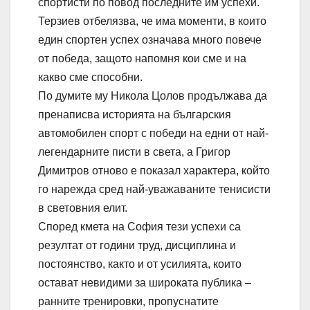
спортисти по повод последните им успехи.
Терзиев отбелязва, че има моменти, в които
един спортен успех означава много повече
от победа, защото напомня кои сме и на
какво сме способни.
По думите му Никола Цолов продължава да
пренаписва историята на българския
автомобилен спорт с победи на едни от най-
легендарните писти в света, а Григор
Димитров отново е показал характера, който
го нарежда сред най-уважаваните тенисисти
в световния елит.
Според кмета на София тези успехи са
резултат от години труд, дисциплина и
постоянство, както и от усилията, които
остават невидими за широката публика –
ранните тренировки, пропуснатите