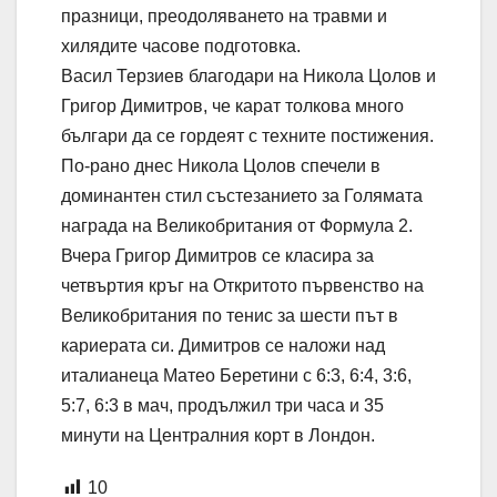
празници, преодоляването на травми и
хилядите часове подготовка.
Васил Терзиев благодари на Никола Цолов и
Григор Димитров, че карат толкова много
българи да се гордеят с техните постижения.
По-рано днес Никола Цолов спечели в
доминантен стил състезанието за Голямата
награда на Великобритания от Формула 2.
Вчера Григор Димитров се класира за
четвъртия кръг на Откритото първенство на
Великобритания по тенис за шести път в
кариерата си. Димитров се наложи над
италианеца Матео Беретини с 6:3, 6:4, 3:6,
5:7, 6:3 в мач, продължил три часа и 35
минути на Централния корт в Лондон.
10