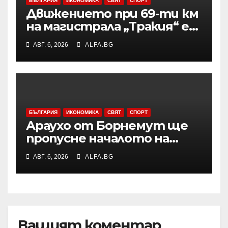
БЪЛГАРИЯ
ИКОНОМИКА
СВЯТ
СПОРТ
Движението при 69-ти км
на магистрала „Тракия“ е
затворено заради
АВГ. 6, 2026
ALFA.BG
възникналия пожар в
района
БЪЛГАРИЯ
ИКОНОМИКА
СВЯТ
СПОРТ
Араухо от Борнемут ще
пропусне началото на
сезона във Висшата лига
АВГ. 6, 2026
ALFA.BG
заради операция на лявото
бедро
Вашият коментар