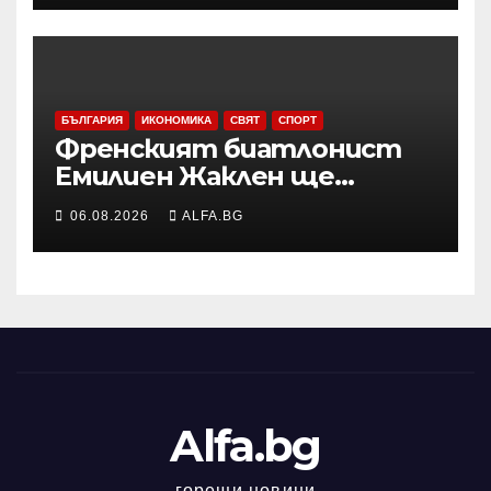
бедро
БЪЛГАРИЯ
ИКОНОМИКА
СВЯТ
СПОРТ
Френският биатлонист
Емилиен Жаклен ще
дебютира в
06.08.2026
ALFA.BG
професионалното
колоездене
Alfa.bg
горещи новини