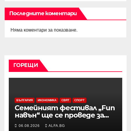
Последните коментари
Няма коментари за показване.
ГОРЕЩИ
БЪЛГАРИЯ
ИКОНОМИКА
СВЯТ
СПОРТ
Семейният фестивал „Fun
навън“ ще се проведе за
осми път в Трявна
06.08.2026
ALFA.BG