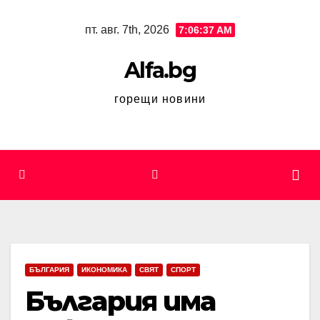
Skip
пт. авг. 7th, 2026
7:06:37 AM
to
content
Alfa.bg
горещи новини
БЪЛГАРИЯ
ИКОНОМИКА
СВЯТ
СПОРТ
България има