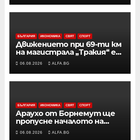
БЪЛГАРИЯ
ИКОНОМИКА
СВЯТ
СПОРТ
Движението при 69-ти км
на магистрала „Тракия“ е
затворено заради
06.08.2026
ALFA.BG
възникналия пожар в
района
БЪЛГАРИЯ
ИКОНОМИКА
СВЯТ
СПОРТ
Араухо от Борнемут ще
пропусне началото на
сезона във Висшата лига
06.08.2026
ALFA.BG
заради операция на лявото