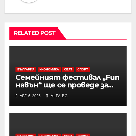
RELATED POST
БЪЛГАРИЯ
ИКОНОМИКА
СВЯТ
СПОРТ
Семейният фестивал „Fun
навън“ ще се проведе за
осми път в Трявна
АВГ. 6, 2026
ALFA.BG