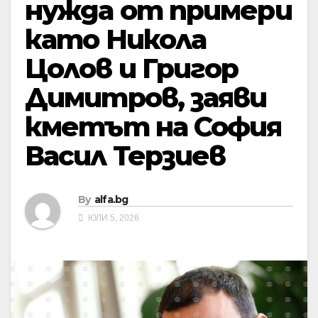
нужда от примери
като Никола
Цолов и Григор
Димитров, заяви
кметът на София
Васил Терзиев
By
alfa.bg
ЮЛИ 5, 2026