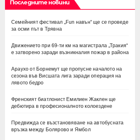
Последните новини
Семейният фестивал „Fun навън“ ще се проведе
за осми път в Трявна
Движението при 69-ти км на магистрала „Тракия“
е затворено заради възникналия пожар в района
Араухо от Борнемут ще пропусне началото на
сезона във Висшата лига заради операция на
лявото бедро
Френският биатлонист Емилиен Жаклен ще
дебютира в професионалното колоездене
Предвижда се възстановяване на автобусната
връзка между Болярово и Ямбол