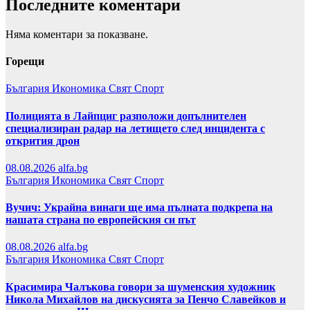
Последните коментари
Няма коментари за показване.
Горещи
България
Икономика
Свят
Спорт
Полицията в Лайпциг разположи допълнителен
специализиран радар на летището след инцидента с
открития дрон
08.08.2026
alfa.bg
България
Икономика
Свят
Спорт
Вучич: Украйна винаги ще има пълната подкрепа на
нашата страна по европейския си път
08.08.2026
alfa.bg
България
Икономика
Свят
Спорт
Красимира Чалъкова говори за шуменския художник
Никола Михайлов на дискусията за Пенчо Славейков и