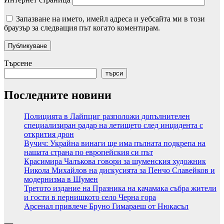
Запазване на името, имейл адреса и уебсайта ми в този
браузър за следващия път когато коментирам.
Търсене
търси
Последните новини
Полицията в Лайпциг разположи допълнителен
специализиран радар на летището след инцидента с
открития дрон
Вучич: Украйна винаги ще има пълната подкрепа на
нашата страна по европейския си път
Красимира Чалъкова говори за шуменския художник
Никола Михайлов на дискусията за Пенчо Славейков и
модернизма в Шумен
Третото издание на Празника на качамака събра жители
и гости в пернишкото село Черна гора
Арсенал привлече Бруно Гимараеш от Нюкасъл