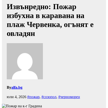
Извънредно: Пожар
избухна в каравана на
плаж Червенка, огънят е
овладян
By
alfa.bg
юли 4, 2026
#пожар
,
#созопол
,
#черноморец