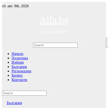
Skip
сб. авг. 8th, 2026
to
content
Alfa.bg
горещи новини
Начало
Политика
Избори
България
Регионални
Бизнес
Контакти
България