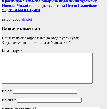
Красимира Чалъкова говори за шуменския художник
Никола Михайлов на дискусията за Пенчо Славейков и
модернизма в Шумен
авг. 8, 2026
alfa.bg
Вашият коментар
Вашият имейл адрес няма да бъде публикуван.
Задължителните полета са отбелязани с
*
Коментар:
*
Име
*
Имейл
*
Интернет страница