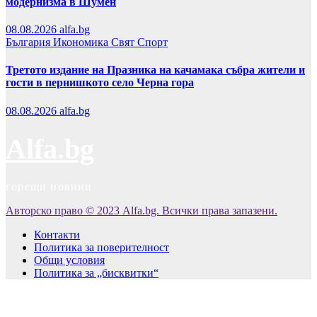
модернизма в Шумен
08.08.2026
alfa.bg
България
Икономика
Свят
Спорт
Третото издание на Празника на качамака събра жители и
гости в пернишкото село Черна гора
08.08.2026
alfa.bg
Alfa.bg
горещи новини
Авторско право © 2023 Alfa.bg. Всички права запазени.
Контакти
Политика за поверителност
Общи условия
Политика за „бисквитки“