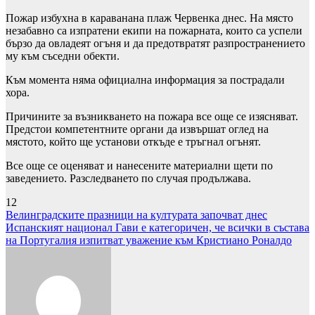
Пожар избухна в караванана плаж Червенка днес. На място
незабавно са изпратени екипи на пожарната, които са успели
бързо да овладеят огъня и да предотвратят разпространението
му към съседни обекти.
Към момента няма официална информация за пострадали
хора.
Причините за възникването на пожара все още се изясняват.
Предстои компетентните органи да извършат оглед на
мястото, който ще установи откъде е тръгнал огънят.
Все още се оценяват и нанесените материални щети по
заведението. Разследването по случая продължава.
12
Навигация
Велинградските празници на културата започват днес
Испанският национал Гави е категоричен, че всички в състава
на Португалия изпитват уважение към Кристиано Роналдо