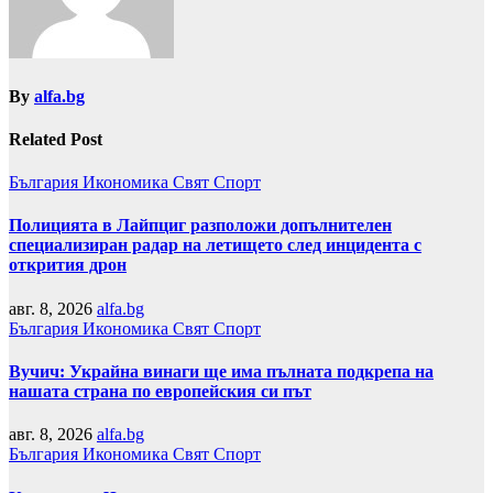
By
alfa.bg
Related Post
България
Икономика
Свят
Спорт
Полицията в Лайпциг разположи допълнителен
специализиран радар на летището след инцидента с
открития дрон
авг. 8, 2026
alfa.bg
България
Икономика
Свят
Спорт
Вучич: Украйна винаги ще има пълната подкрепа на
нашата страна по европейския си път
авг. 8, 2026
alfa.bg
България
Икономика
Свят
Спорт