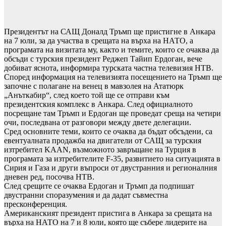
Президентът на САЩ Доналд Тръмп ще пристигне в Анкара
на 7 юли, за да участва в срещата на върха на НАТО, а
програмата на визитата му, както и темите, които се очаква да
обсъди с турския президент Реджеп Тайип Ердоган, вече
добиват яснота, информира турската частна телевизия НТВ.
Според информация на телевизията посещението на Тръмп ще
започне с полагане на венец в мавзолея на Ататюрк
„Анъткабир“, след което той ще се отправи към
президентския комплекс в Анкара. След официалното
посрещане там Тръмп и Ердоган ще проведат среща на четири
очи, последвана от разговори между двете делегации.
Сред основните теми, които се очаква да бъдат обсъдени, са
евентуалната продажба на двигатели от САЩ за турския
изтребител KAAN, възможното завръщане на Турция в
програмата за изтребителите F-35, развитието на ситуацията в
Сирия и Газа и други въпроси от двустранния и регионалния
дневен ред, посочва НТВ.
След срещите се очаква Ердоган и Тръмп да подпишат
двустранни споразумения и да дадат съвместна
пресконференция.
Американският президент пристига в Анкара за срещата на
върха на НАТО на 7 и 8 юли, която ще събере лидерите на