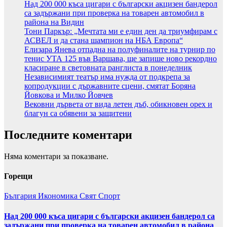
Над 200 000 къса цигари с български акцизен бандерол
са задържани при проверка на товарен автомобил в
района на Видин
Тони Паркър: „Мечтата ми е един ден да триумфирам с
АСВЕЛ и да стана шампион на НБА Европа“
Елизара Янева отпадна на полуфиналите на турнир по
тенис УТА 125 във Варшава, ще запише ново рекордно
класиране в световната ранглиста в понеделник
Независимият театър има нужда от подкрепа за
копродукции с държавните сцени, смятат Боряна
Йовкова и Милко Йовчев
Вековни дървета от вида летен дъб, обикновен орех и
благун са обявени за защитени
Последните коментари
Няма коментари за показване.
Горещи
България
Икономика
Свят
Спорт
Над 200 000 къса цигари с български акцизен бандерол са
задържани при проверка на товарен автомобил в района