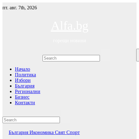
Skip
пт. авг. 7th, 2026
to
content
Alfa.bg
горещи новини
Начало
Политика
Избори
България
Регионални
Бизнес
Контакти
България
Икономика
Свят
Спорт