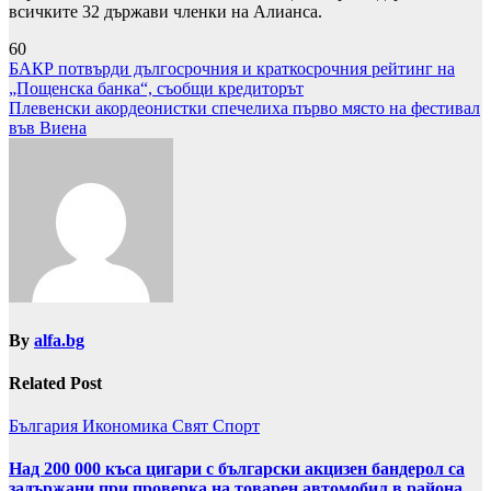
всичките 32 държави членки на Алианса.
60
Навигация
БАКР потвърди дългосрочния и краткосрочния рейтинг на
„Пощенска банка“, съобщи кредиторът
Плевенски акордeонистки спечелиха първо място на фестивал
във Виена
By
alfa.bg
Related Post
България
Икономика
Свят
Спорт
Над 200 000 къса цигари с български акцизен бандерол са
задържани при проверка на товарен автомобил в района