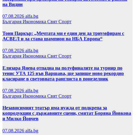
на Видин
07.08.2026
alfa.bg
България
Икономика
Свят
Спорт
Тони Паркър: „Мечтата ми е един ден да триумфирам с
АСВЕЛ и да стана шампион на НБА Европа“
07.08.2026
alfa.bg
България
Икономика
Свят
Спорт
Елизара Янева отпадна на полуфиналите на турнир по
тенис УТА 125 във Варшава, ще запише ново рекордно
класиране в световната ранглиста в понеделник
07.08.2026
alfa.bg
България
Икономика
Свят
Спорт
Независимият театър има нужда от подкрепа за
копродукции с държавните сцени, смятат Боряна Йовкова
и Милко Йовчев
07.08.2026
alfa.bg