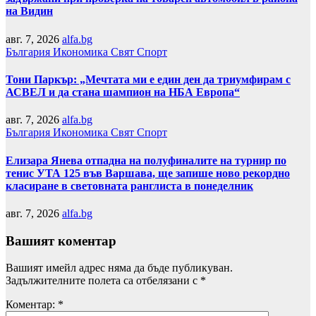
на Видин
авг. 7, 2026
alfa.bg
България
Икономика
Свят
Спорт
Тони Паркър: „Мечтата ми е един ден да триумфирам с
АСВЕЛ и да стана шампион на НБА Европа“
авг. 7, 2026
alfa.bg
България
Икономика
Свят
Спорт
Елизара Янева отпадна на полуфиналите на турнир по
тенис УТА 125 във Варшава, ще запише ново рекордно
класиране в световната ранглиста в понеделник
авг. 7, 2026
alfa.bg
Вашият коментар
Вашият имейл адрес няма да бъде публикуван.
Задължителните полета са отбелязани с
*
Коментар:
*