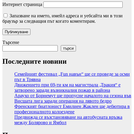
Интернет страница
Запазване на името, имейл адреса и уебсайта ми в този
браузър за следващия път когато коментирам.
Търсене
търси
Последните новини
Семейният фестивал „Fun навън“ ще се проведе за осми
път в Трявна
Движението при 69-ти км на магистрала „Тракия“ е
затворено заради възникналия пожар в района
Араухо от Борнемут ще пропусне началото на сезона във
Висшата лига заради операция на лявото бедро
Френският биатлонист Емилиен Жаклен ще дебютира в
професионалното колоездене
Предвижда се възстановяване на автобусната връзка
между Болярово и Ямбол