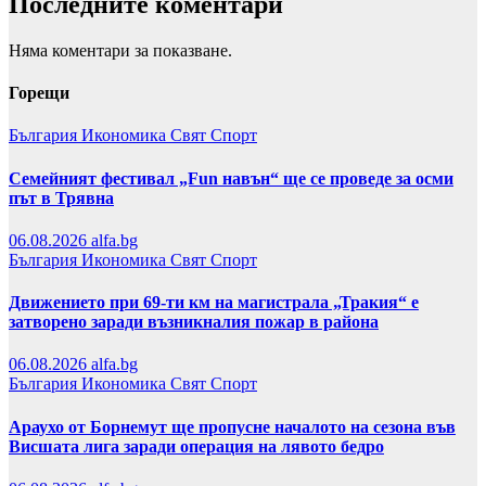
Последните коментари
Няма коментари за показване.
Горещи
България
Икономика
Свят
Спорт
Семейният фестивал „Fun навън“ ще се проведе за осми
път в Трявна
06.08.2026
alfa.bg
България
Икономика
Свят
Спорт
Движението при 69-ти км на магистрала „Тракия“ е
затворено заради възникналия пожар в района
06.08.2026
alfa.bg
България
Икономика
Свят
Спорт
Араухо от Борнемут ще пропусне началото на сезона във
Висшата лига заради операция на лявото бедро