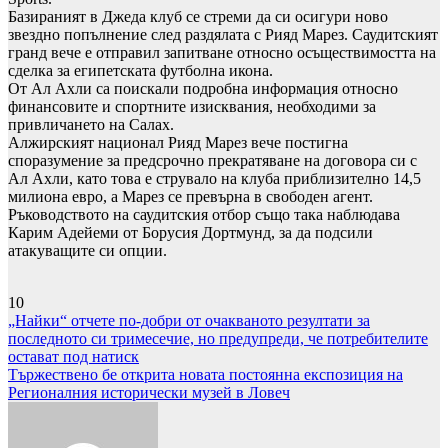
Базираният в Джеда клуб се стреми да си осигури ново
звездно попълнение след раздялата с Рияд Марез. Саудитският
гранд вече е отправил запитване относно осъществимостта на
сделка за египетската футболна икона.
От Ал Ахли са поискали подробна информация относно
финансовите и спортните изисквания, необходими за
привличането на Салах.
Алжирският национал Рияд Марез вече постигна
споразумение за предсрочно прекратяване на договора си с
Ал Ахли, като това е струвало на клуба приблизително 14,5
милиона евро, а Марез се превърна в свободен агент.
Ръководството на саудитския отбор също така наблюдава
Карим Адейеми от Борусия Дортмунд, за да подсили
атакуващите си опции.
10
Навигация
„Найки“ отчете по-добри от очакваното резултати за
последното си тримесечие, но предупреди, че потребителите
остават под натиск
Тържествено бе открита новата постоянна експозиция на
Регионалния исторически музей в Ловеч