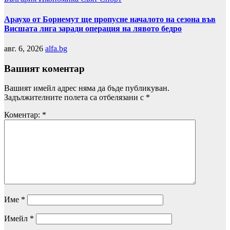
Араухо от Борнемут ще пропусне началото на сезона във
Висшата лига заради операция на лявото бедро
авг. 6, 2026
alfa.bg
Вашият коментар
Вашият имейл адрес няма да бъде публикуван.
Задължителните полета са отбелязани с
*
Коментар:
*
Име
*
Имейл
*