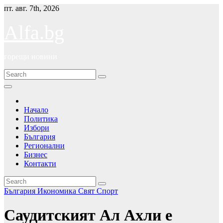
Skip
пт. авг. 7th, 2026
to
content
Alfa.bg
горещи новини
Начало
Политика
Избори
България
Регионални
Бизнес
Контакти
България
Икономика
Свят
Спорт
Саудитският Ал Ахли е