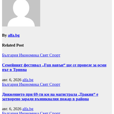
By
alfa.bg
Related Post
България
Икономика
Свят
Спорт
Семейният фестивал „Fun навън“ ще се проведе за осми
път в Трявна
авг. 6, 2026
alfa.bg
България
Икономика
Свят
Спорт
Движението при 69-ти км на магистрала „Тракия“ е
затворено заради възникналия пожар в района
авг. 6, 2026
alfa.bg
България
Икономика
Свят
Спорт