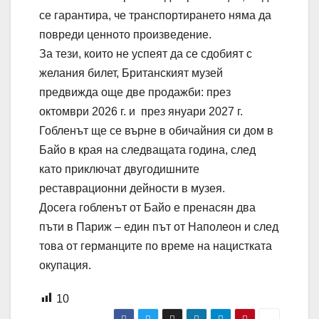
се гарантира, че транспортирането няма да
повреди ценното произведение.
За тези, които не успеят да се сдобият с
желания билет, Британският музей
предвижда още две продажби: през
октомври 2026 г. и през януари 2027 г.
Гобленът ще се върне в обичайния си дом в
Байо в края на следващата година, след
като приключат двугодишните
реставрационни дейности в музея.
Досега гобленът от Байо е пренасян два
пъти в Париж – един път от Наполеон и след
това от германците по време на нацистката
окупация.
10