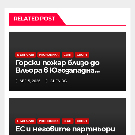
RELATED POST
БЪЛГАРИЯ
ИКОНОМИКА
СВЯТ
СПОРТ
Горски пожар близо до
Вльора в Югозападна
Албания бушува до
АВГ. 5, 2026
ALFA.BG
жилищни сгради
БЪЛГАРИЯ
ИКОНОМИКА
СВЯТ
СПОРТ
ЕС и неговите партньори