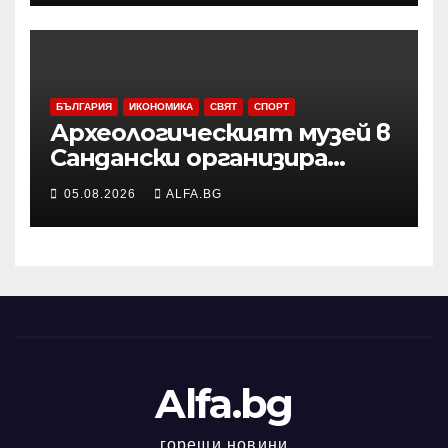
БЪЛГАРИЯ
ИКОНОМИКА
СВЯТ
СПОРТ
Археологическият музей в
Сандански организира
лятна школа за деца
05.08.2026
ALFA.BG
Alfa.bg
горещи новини