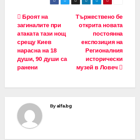
Навигация
Броят на
Тържествено бе
загиналите при
открита новата
атаката тази нощ
постоянна
срещу Киев
експозиция на
нарасна на 18
Регионалния
души, 90 души са
исторически
ранени
музей в Ловеч
By
alfa.bg