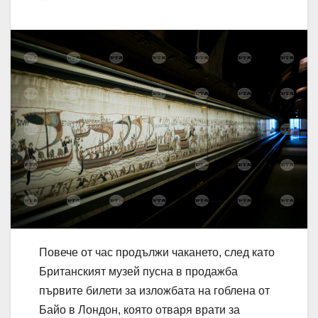
Повече от час продължи чакането, след като
Британският музей пусна в продажба
първите билети за изложбата на гоблена от
Байо в Лондон, която отваря врати за