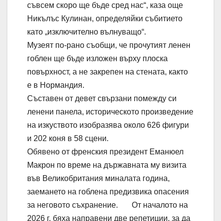
съвсем скоро ще бъде сред нас“, каза още
Никълъс Кулинан, определяйки събитието
като „изключително вълнуващо“.
Музеят по-рано съобщи, че прочутият ленен
гоблен ще бъде изложен върху плоска
повърхност, а не закрепен на стената, както
е в Нормандия.
Съставен от девет свързани помежду си
ленени панела, историческото произведение
на изкуството изобразява около 626 фигури
и 202 коня в 58 сцени.
Обявено от френския президент Еманюел
Макрон по време на държавната му визита
във Великобритания миналата година,
заемането на гоблена предизвика опасения
за неговото съхранение. От началото на
2026 г. бяха направени две репетиции, за да