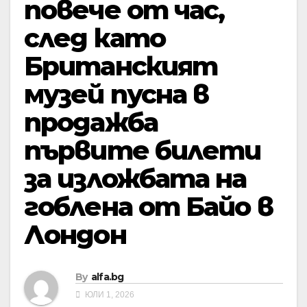
повече от час,
след като
Британският
музей пусна в
продажба
първите билети
за изложбата на
гоблена от Байо в
Лондон
By
alfa.bg
ЮЛИ 1, 2026