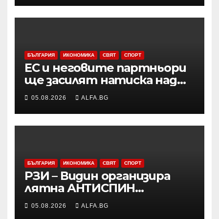
БЪЛГАРИЯ
ИКОНОМИКА
СВЯТ
СПОРТ
ЕС и неговите партньори
ще засилят натиска над
Русия чрез санкции и ще
05.08.2026
ALFA.BG
продължат да подкрепят
Украйна във военно
отношение, подчерта
Макрон
БЪЛГАРИЯ
ИКОНОМИКА
СВЯТ
СПОРТ
РЗИ – Видин организира
лятна АНТИСПИН
кампания с безплатни и
05.08.2026
ALFA.BG
анонимни изследвания