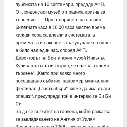
публиката на 10 септември, предаде АФП.
От лондонския музей отправиха призив за
търпение. При отварянето на онлайн
билетната каса в 10:00 часа местно време
хиляди хора са влезли в системата, а
времето за изчакване за закупуване на билет
е било над един час, според АФП.
Директорът на Британския музей Никълъс
Кулинан каза тази сутрин, че очаква „голямо
търсене“. „Както при всяко много
посещавано събитие, например музикалния
фестивал „Гластънбъри“, може да има дълги
опашки“, предупреди той в интервю за Би Би
Си.
За да се възхитят на гоблена, който разказва
за завладяването на Англия от Уилям
Завоевателя през 1066 г., желаещите трябва