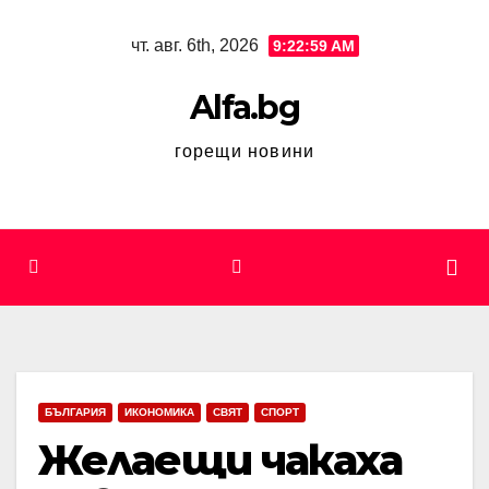
Skip
чт. авг. 6th, 2026
9:22:59 AM
to
content
Alfa.bg
горещи новини
БЪЛГАРИЯ
ИКОНОМИКА
СВЯТ
СПОРТ
Желаещи чакаха