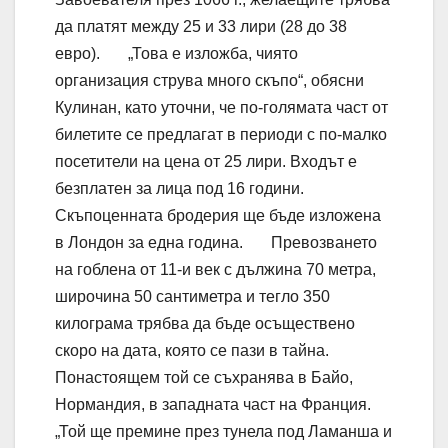
да платят между 25 и 33 лири (28 до 38
евро). „Това е изложба, чиято
организация струва много скъпо“, обясни
Кулинан, като уточни, че по-голямата част от
билетите се предлагат в периоди с по-малко
посетители на цена от 25 лири. Входът е
безплатен за лица под 16 години.
Скъпоценната бродерия ще бъде изложена
в Лондон за една година. Превозването
на гоблена от 11-и век с дължина 70 метра,
широчина 50 сантиметра и тегло 350
килограма трябва да бъде осъществено
скоро на дата, която се пази в тайна.
Понастоящем той се съхранява в Байо,
Нормандия, в западната част на Франция.
„Той ще премине през тунела под Ламанша и