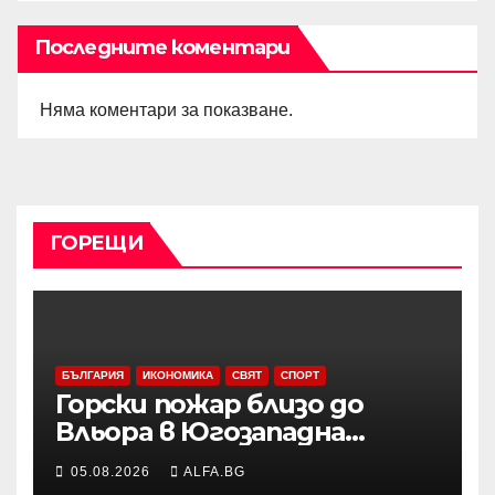
Последните коментари
Няма коментари за показване.
ГОРЕЩИ
БЪЛГАРИЯ
ИКОНОМИКА
СВЯТ
СПОРТ
Горски пожар близо до
Вльора в Югозападна
Албания бушува до
05.08.2026
ALFA.BG
жилищни сгради