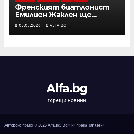
Френският биатлонист
Емилиен Жаклен ще
дебютира в
06.08.2026
ALFA.BG
професионалното
колоездене
Alfa.bg
горещи новини
Авторско право © 2023 Alfa.bg. Всички права запазени.