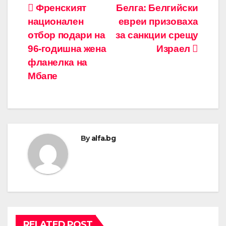
Навигация
Френският
Белга: Белгийски
национален
евреи призоваха
отбор подари на
за санкции срещу
96-годишна жена
Израел
фланелка на
Мбапе
By
alfa.bg
RELATED POST