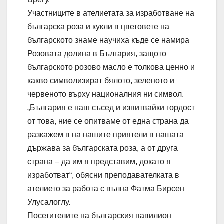
Участниците в ателиетата за изработване на
българска роза и кукли в цветовете на
българското знаме научиха къде се намира
Розовата долина в България, защото
българското розово масло е толкова ценно и
какво символизират бялото, зеленото и
червеното върху националния ни символ.
„България е наш съсед и изпитвайки гордост
от това, ние се опитваме от една страна да
разкажем в на нашите приятели в нашата
държава за българската роза, а от друга
страна – да им я представим, докато я
изработват“, обясни преподавателката в
ателието за работа с вълна Фатма Бирсен
Улусалоглу.
Посетителите на българския павилион