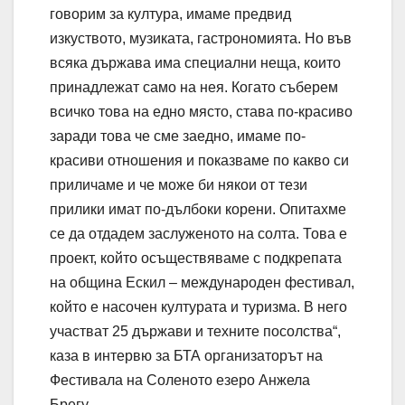
говорим за култура, имаме предвид
изкуството, музиката, гастрономията. Но във
всяка държава има специални неща, които
принадлежат само на нея. Когато съберем
всичко това на едно място, става по-красиво
заради това че сме заедно, имаме по-
красиви отношения и показваме по какво си
приличаме и че може би някои от тези
прилики имат по-дълбоки корени. Опитахме
се да отдадем заслуженото на солта. Това е
проект, който осъществяваме с подкрепата
на община Ескил – международен фестивал,
който е насочен културата и туризма. В него
участват 25 държави и техните посолства“,
каза в интервю за БТА организаторът на
Фестивала на Соленото езеро Анжела
Брегу.