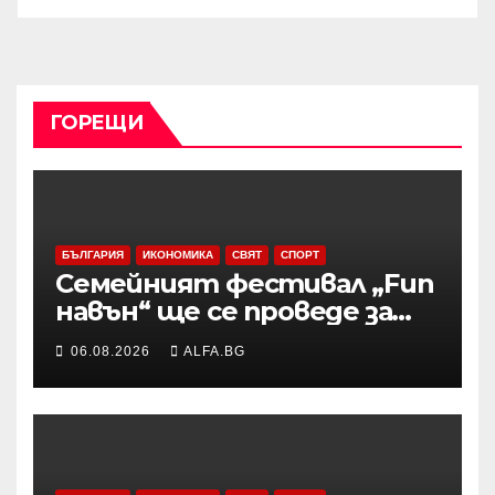
ГОРЕЩИ
БЪЛГАРИЯ
ИКОНОМИКА
СВЯТ
СПОРТ
Семейният фестивал „Fun
навън“ ще се проведе за
осми път в Трявна
06.08.2026
ALFA.BG