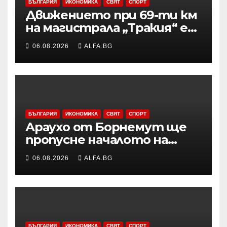
БЪЛГАРИЯ
ИКОНОМИКА
СВЯТ
СПОРТ
Движението при 69-ти км
на магистрала „Тракия“ е
затворено заради
06.08.2026
ALFA.BG
възникналия пожар в
района
БЪЛГАРИЯ
ИКОНОМИКА
СВЯТ
СПОРТ
Араухо от Борнемут ще
пропусне началото на
сезона във Висшата лига
06.08.2026
ALFA.BG
заради операция на лявото
бедро
БЪЛГАРИЯ
ИКОНОМИКА
СВЯТ
СПОРТ