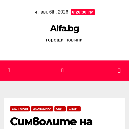
Skip
чт. авг. 6th, 2026
6:26:31 PM
to
content
Alfa.bg
горещи новини
БЪЛГАРИЯ
ИКОНОМИКА
СВЯТ
СПОРТ
Символите на