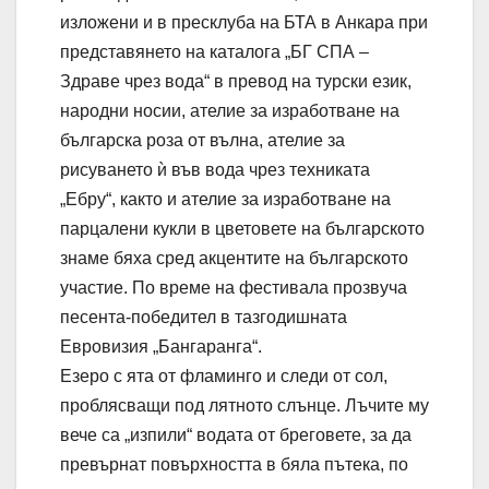
изложени и в пресклуба на БТА в Анкара при
представянето на каталога „БГ СПА –
Здраве чрез вода“ в превод на турски език,
народни носии, ателие за изработване на
българска роза от вълна, ателие за
рисуването ѝ във вода чрез техниката
„Ебру“, както и ателие за изработване на
парцалени кукли в цветовете на българското
знаме бяха сред акцентите на българското
участие. По време на фестивала прозвуча
песента-победител в тазгодишната
Евровизия „Бангаранга“.
Езеро с ята от фламинго и следи от сол,
проблясващи под лятното слънце. Лъчите му
вече са „изпили“ водата от бреговете, за да
превърнат повърхността в бяла пътека, по