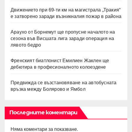
Движението при 69-ти км на магистрала „Тракия“
е затворено заради възникналия пожар в района
Араухо от Борнемут ще пропусне началото на
сезона във Висшата лига заради операция на
лявото бедро
Френският биатлонист Емилиен Жаклен ще
дебютира в професионалното колоездене
Предвижда се възстановяване на автобусната
връзка между Болярово и Ямбол
Последните коментари
Няма коментари за показване.