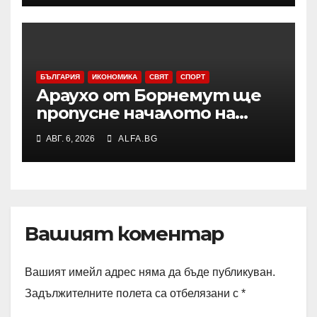
района
БЪЛГАРИЯ
ИКОНОМИКА
СВЯТ
СПОРТ
Араухо от Борнемут ще
пропусне началото на
сезона във Висшата лига
АВГ. 6, 2026
ALFA.BG
заради операция на лявото
бедро
Вашият коментар
Вашият имейл адрес няма да бъде публикуван.
Задължителните полета са отбелязани с
*