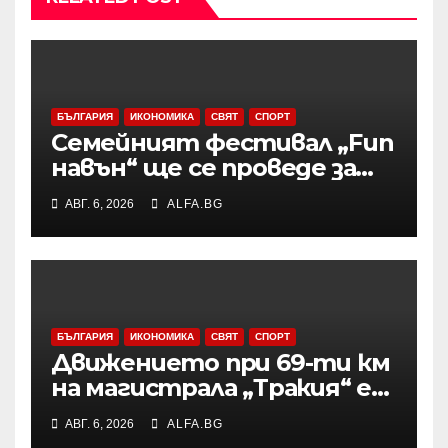
БЪЛГАРИЯ
ИКОНОМИКА
СВЯТ
СПОРТ
Семейният фестивал „Fun
навън“ ще се проведе за
осми път в Трявна
АВГ. 6, 2026
ALFA.BG
БЪЛГАРИЯ
ИКОНОМИКА
СВЯТ
СПОРТ
Движението при 69-ти км
на магистрала „Тракия“ е
затворено заради
АВГ. 6, 2026
ALFA.BG
възникналия пожар в