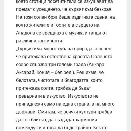
която стотици посетитители се изкушават да
поемат с усещането, че вървят към безкрая.
На този солен бряг беше издигната сцена, на
която жителите и гостите в сърцето на
Анадола се срещнаха с музика и танци от
различни континенти.
„Турция има много хубава природа, а освен
че притежава естествена красота Соленото
езеро свързва три големи града (Анкара,
Аксарай, Кония – бел.ред.). Решихме, че
белотата, чистотата и благодатта, които
притежава солта, трябва да бъдат
превърнати в изкуство. Изкуството не
принадлежи само на една страна, а на много
държави. Смятам, че всички култури трябва
да се сближат, да създадат хармония
помежду си и това да бъде трайно. Когато