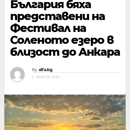
България бяха
представени на
Фестивал на
Соленото езеро в
близост до Анкара
By
alfa.bg
ЮНИ 29, 2026