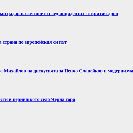
н радар на летището след инцидента с открития дрон
 страна по европейския си път
а Михайлов на дискусията за Пенчо Славейков и модернизм
ости в пернишкото село Черна гора