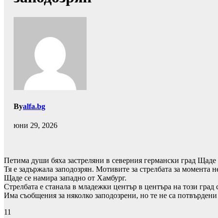
By
alfa.bg
юни 29, 2026
Петима души бяха застреляни в северния германски град Щаде 
Тя е задържала заподозрян. Мотивите за стрелбата за момента не
Щаде се намира западно от Хамбург.
Стрелбата е станала в младежки център в центъра на този град 
Има съобщения за няколко заподозрени, но те не са потвърдени
11