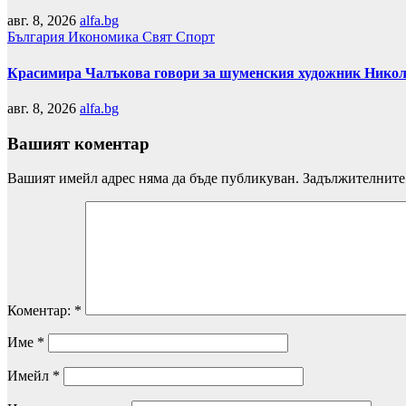
авг. 8, 2026
alfa.bg
България
Икономика
Свят
Спорт
Красимира Чалъкова говори за шуменския художник Никол
авг. 8, 2026
alfa.bg
Вашият коментар
Вашият имейл адрес няма да бъде публикуван.
Задължителните 
Коментар:
*
Име
*
Имейл
*