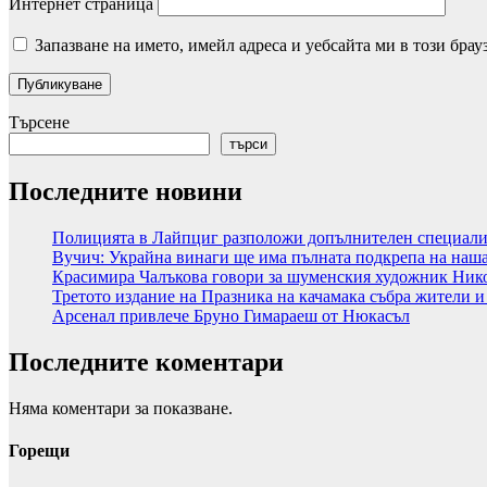
Интернет страница
Запазване на името, имейл адреса и уебсайта ми в този брау
Търсене
търси
Последните новини
Полицията в Лайпциг разположи допълнителен специализ
Вучич: Украйна винаги ще има пълната подкрепа на наша
Красимира Чалъкова говори за шуменския художник Ник
Третото издание на Празника на качамака събра жители и
Арсенал привлече Бруно Гимараеш от Нюкасъл
Последните коментари
Няма коментари за показване.
Горещи