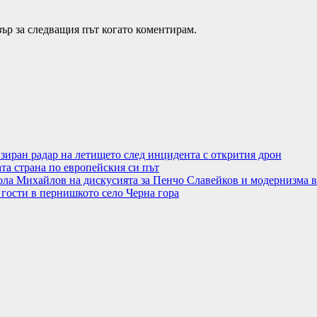
зър за следващия път когато коментирам.
иран радар на летището след инцидента с открития дрон
та страна по европейския си път
ола Михайлов на дискусията за Пенчо Славейков и модернизма
 гости в пернишкото село Черна гора