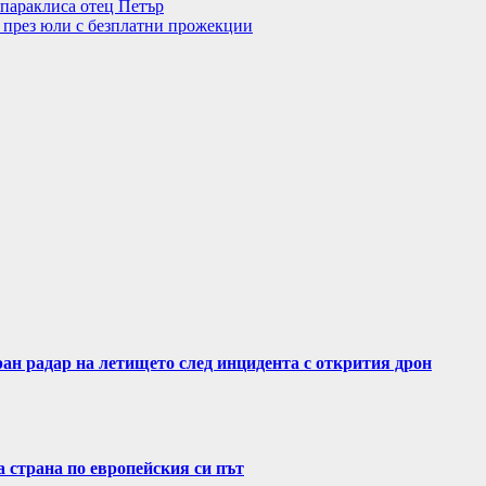
 параклиса отец Петър
 през юли с безплатни прожекции
н радар на летището след инцидента с открития дрон
 страна по европейския си път