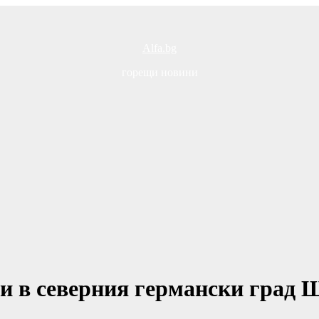
Alfa.bg
горещи новини
и в северния германски град 