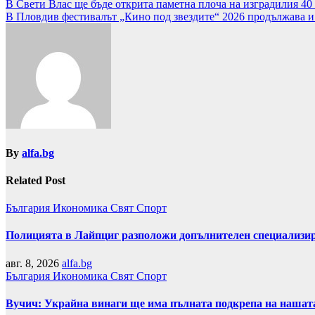
Навигация
В Свети Влас ще бъде открита паметна плоча на изградилия 40
В Пловдив фестивалът „Кино под звездите“ 2026 продължава и
By
alfa.bg
Related Post
България
Икономика
Свят
Спорт
Полицията в Лайпциг разположи допълнителен специализира
авг. 8, 2026
alfa.bg
България
Икономика
Свят
Спорт
Вучич: Украйна винаги ще има пълната подкрепа на нашата