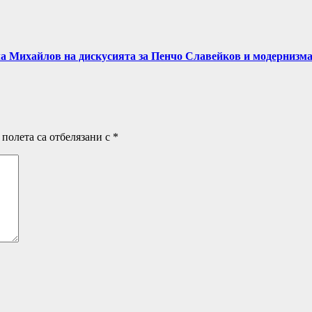
а Михайлов на дискусията за Пенчо Славейков и модернизм
полета са отбелязани с
*