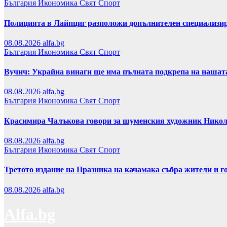
България
Икономика
Свят
Спорт
Полицията в Лайпциг разположи допълнителен специализира
08.08.2026
alfa.bg
България
Икономика
Свят
Спорт
Вучич: Украйна винаги ще има пълната подкрепа на нашата
08.08.2026
alfa.bg
България
Икономика
Свят
Спорт
Красимира Чалъкова говори за шуменския художник Никол
08.08.2026
alfa.bg
България
Икономика
Свят
Спорт
Третото издание на Празника на качамака събра жители и г
08.08.2026
alfa.bg
Alfa.bg