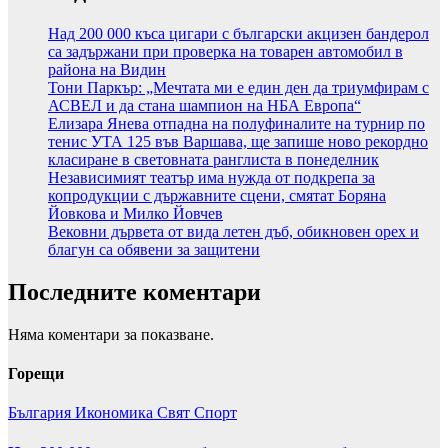
Над 200 000 къса цигари с български акцизен бандерол
са задържани при проверка на товарен автомобил в
района на Видин
Тони Паркър: „Мечтата ми е един ден да триумфирам с
АСВЕЛ и да стана шампион на НБА Европа“
Елизара Янева отпадна на полуфиналите на турнир по
тенис УТА 125 във Варшава, ще запише ново рекордно
класиране в световната ранглиста в понеделник
Независимият театър има нужда от подкрепа за
копродукции с държавните сцени, смятат Боряна
Йовкова и Милко Йовчев
Вековни дървета от вида летен дъб, обикновен орех и
благун са обявени за защитени
Последните коментари
Няма коментари за показване.
Горещи
България
Икономика
Свят
Спорт