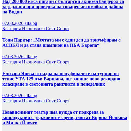
Над 200 000 къса цигари с български акцизен бандерол са
задържани при проверка на товарен автомобил в района
на Видин
07.08.2026
alfa.bg
България
Икономика
Свят
Спорт
Тони Паркър: „Мечтата ми е един ден да триумфирам с
АСВЕЛ и да стана шампион на НБА Европа“
07.08.2026
alfa.bg
България
Икономика
Свят
Спорт
Елизара Янева отпадна на полуфиналите на турнир по
тенис УТА 125 във Варшава, ще запише ново рекордно
класиране в световната ранглиста в понеделник
07.08.2026
alfa.bg
България
Икономика
Свят
Спорт
Независимият театър има нужда от подкрепа за
копродукции с държавните сцени, смятат Боряна Йовкова
и Милко Йовчев