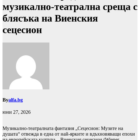
музикално-театрална среща с
блясъка на Виенския
сецесион
By
alfa.bg
юни 27, 2026
Музикално-театралната фантазия „Сецесион: Музите на
душата“ отвежда в една от най-ярките и вдъхновяващи епохи
на европейската култура – Виенския сецесион (Wiener