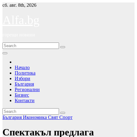
Skip
сб. авг. 8th, 2026
to
content
Alfa.bg
горещи новини
Начало
Политика
Избори
България
Регионални
Бизнес
Контакти
България
Икономика
Свят
Спорт
Спектакъл предлага