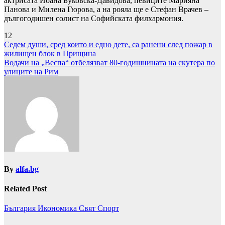
актрисата Йоана Буковска-Давидова, певиците Марияна
Панова и Милена Гюрова, а на рояла ще е Стефан Врачев –
дългогодишен солист на Софийската филхармония.
12
Навигация
Седем души, сред които и едно дете, са ранени след пожар в
жилищен блок в Прищина
Водачи на „Веспа“ отбелязват 80-годишнината на скутера по
улиците на Рим
By
alfa.bg
Related Post
България
Икономика
Свят
Спорт