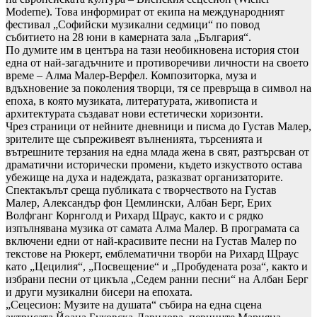
Moderne). Това информират от екипа на международният
фестивал „Софийски музикални седмици“ по повод
събитието на 28 юни в камерната зала „България“.
По думите им в центъра на тази необикновена история стои
една от най-загадъчните и противоречиви личности на своето
време – Алма Малер-Верфел. Композиторка, муза и
вдъхновение за поколения творци, тя се превръща в символ на
епоха, в която музиката, литературата, живописта и
архитектурата създават нови естетически хоризонти.
Чрез страници от нейните дневници и писма до Густав Малер,
зрителите ще съпреживеят вълненията, търсенията и
вътрешните терзания на една млада жена в свят, разтърсван от
драматични исторически промени, където изкуството остава
убежище на духа и надеждата, разказват организаторите.
Спектакълът среща публиката с творчеството на Густав
Малер, Александър фон Цемлински, Албан Берг, Ерих
Волфганг Корнголд и Рихард Щраус, както и с рядко
изпълнявана музика от самата Алма Малер. В програмата са
включени едни от най-красивите песни на Густав Малер по
текстове на Рюкерт, емблематични творби на Рихард Щраус
като „Цецилия“, „Посвещение“ и „Пробудената роза“, както и
избрани песни от цикъла „Седем ранни песни“ на Албан Берг
и други музикални бисери на епохата.
„Сецесион: Музите на душата“ събира на една сцена