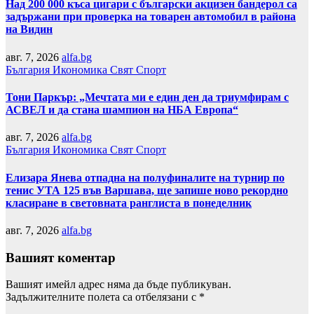
Над 200 000 къса цигари с български акцизен бандерол са
задържани при проверка на товарен автомобил в района
на Видин
авг. 7, 2026
alfa.bg
България
Икономика
Свят
Спорт
Тони Паркър: „Мечтата ми е един ден да триумфирам с
АСВЕЛ и да стана шампион на НБА Европа“
авг. 7, 2026
alfa.bg
България
Икономика
Свят
Спорт
Елизара Янева отпадна на полуфиналите на турнир по
тенис УТА 125 във Варшава, ще запише ново рекордно
класиране в световната ранглиста в понеделник
авг. 7, 2026
alfa.bg
Вашият коментар
Вашият имейл адрес няма да бъде публикуван.
Задължителните полета са отбелязани с
*