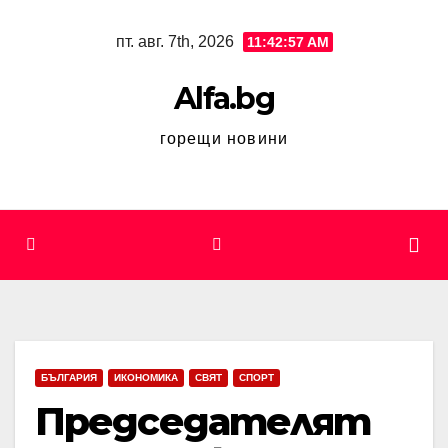
Skip
пт. авг. 7th, 2026
11:42:58 AM
to
content
Alfa.bg
горещи новини
БЪЛГАРИЯ
ИКОНОМИКА
СВЯТ
СПОРТ
Председателят