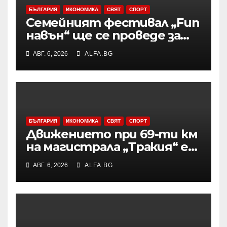
БЪЛГАРИЯ
ИКОНОМИКА
СВЯТ
СПОРТ
Семейният фестивал „Fun
навън“ ще се проведе за
осми път в Трявна
АВГ. 6, 2026
ALFA.BG
БЪЛГАРИЯ
ИКОНОМИКА
СВЯТ
СПОРТ
Движението при 69-ти км
на магистрала „Тракия“ е
затворено заради
АВГ. 6, 2026
ALFA.BG
възникналия пожар в
района