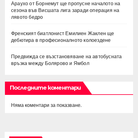
Араухо от Борнемут ще пропусне началото на
сезона във Висшата лига заради операция на
лявото бедро
Френският биатлонист Емилиен Жаклен ще
дебютира в професионалното колоездене
Предвижда се възстановяване на автобусната
връзка между Болярово и Ямбол
Последните коментари
Няма коментари за показване.