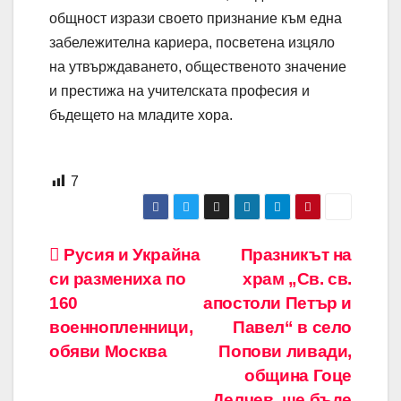
общност изрази своето признание към една
забележителна кариера, посветена изцяло
на утвърждаването, общественото значение
и престижа на учителската професия и
бъдещето на младите хора.
7
Навигация
Русия и Украйна
Празникът на
си размениха по
храм „Св. св.
160
апостоли Петър и
военнопленници,
Павел“ в село
обяви Москва
Попови ливади,
община Гоце
Делчев, ще бъде