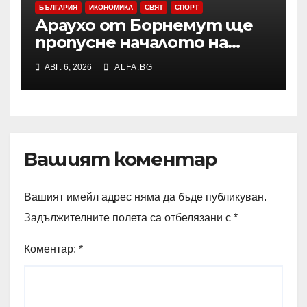
БЪЛГАРИЯ
ИКОНОМИКА
СВЯТ
СПОРТ
Араухо от Борнемут ще
пропусне началото на
сезона във Висшата лига
АВГ. 6, 2026
ALFA.BG
заради операция на лявото
бедро
Вашият коментар
Вашият имейл адрес няма да бъде публикуван.
Задължителните полета са отбелязани с
*
Коментар:
*