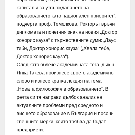
капитал и за утвърждаването на
образованието като национален приоритет“,
подчерта проф. Темелкова. Ректорът връчи
дипломата и почетния знак на новия „Доктор
хонорис кауза“ с тържествените думи: „Лаус
тиби, Доктор хонорис кауза“ („Хвала тебе,
Доктор хонорис кауза“).
След като облече академичната тога, д.ик.н.
Янка Такева произнесе своето академично
слово и изнесе кратка лекция на тема
„Новата философия в образованието“. В
речта си тя направи дълбок анализ на
актуалните проблеми пред средното и
висшето образование в България и посочи
спешните мерки, които трябва да бъдат
предприети.