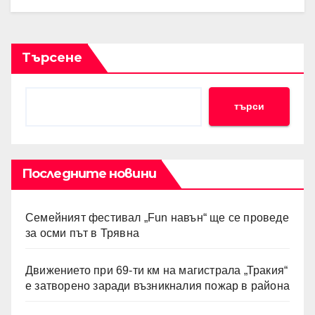
Търсене
търси
Последните новини
Семейният фестивал „Fun навън“ ще се проведе
за осми път в Трявна
Движението при 69-ти км на магистрала „Тракия“
е затворено заради възникналия пожар в района