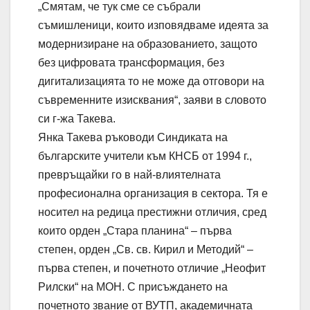
„Смятам, че тук сме се събрали
съмишленици, които изповядваме идеята за
модернизиране на образованието, защото
без цифровата трансформация, без
дигитализацията то не може да отговори на
съвременните изисквания“, заяви в словото
си г-жа Такева.
Янка Такева ръководи Синдиката на
българските учители към КНСБ от 1994 г.,
превръщайки го в най-влиятелната
професионална организация в сектора. Тя е
носител на редица престижни отличия, сред
които орден „Стара планина“ – първа
степен, орден „Св. св. Кирил и Методий“ –
първа степен, и почетното отличие „Неофит
Рилски“ на МОН. С присъждането на
почетното звание от ВУТП, академичната