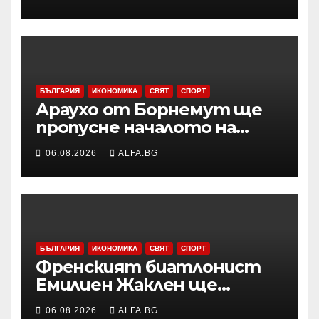
възникналия пожар в
района
БЪЛГАРИЯ
ИКОНОМИКА
СВЯТ
СПОРТ
Араухо от Борнемут ще
пропусне началото на
сезона във Висшата лига
06.08.2026
ALFA.BG
заради операция на лявото
бедро
БЪЛГАРИЯ
ИКОНОМИКА
СВЯТ
СПОРТ
Френският биатлонист
Емилиен Жаклен ще
дебютира в
06.08.2026
ALFA.BG