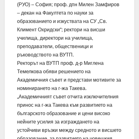
(РУО) – София; проф. дпн Милен Замфиров
– декан на Факултета по науки за
образованието и изкуствата на СУ „Св.
Климент Охридски“; ректори на висши
училища, директори на училища,
преподаватели, общественици и
ръководството на ВУТП.
Ректорът на ВУТП проф. д-р Миглена
Темелкова обяви решението на
Академичния съвет и представи мотивите за
номинирането на г-жа Такева.
„Академичният съвет отчита изключителния
принос на г-жа Такева към развитието на
българското образование и цени високо
нейните усилия за изграждането на
устойчиви връзки между средното и висшето
образование, за развитието на човешкия