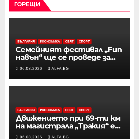
ГОРЕЩИ
БЪЛГАРИЯ
ИКОНОМИКА
СВЯТ
СПОРТ
Семейният фестивал „Fun
навън“ ще се проведе за
осми път в Трявна
06.08.2026
ALFA.BG
БЪЛГАРИЯ
ИКОНОМИКА
СВЯТ
СПОРТ
Движението при 69-ти км
на магистрала „Тракия“ е
затворено заради
06.08.2026
ALFA.BG