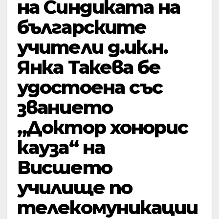
на Синдиката на
българските
учители д.ик.н.
Янка Такева бе
удостоена със
званието
„Доктор хонорис
кауза“ на
Висшето
училище по
телекомуникации