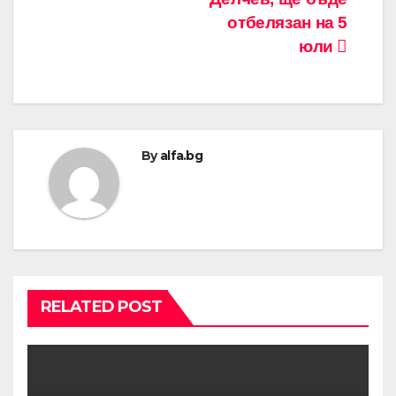
отбелязан на 5
юли
By
alfa.bg
RELATED POST