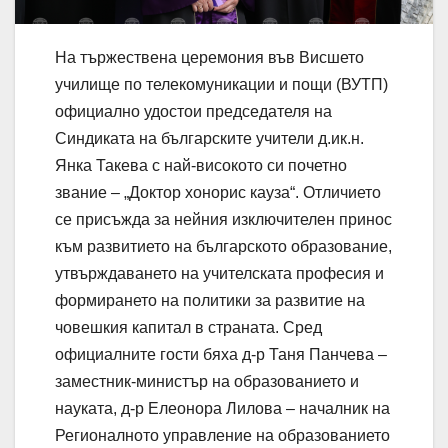
На тържествена церемония във Висшето
училище по телекомуникации и пощи (ВУТП)
официално удостои председателя на
Синдиката на българските учители д.ик.н.
Янка Такева с най-високото си почетно
звание – „Доктор хонорис кауза“. Отличието
се присъжда за нейния изключителен принос
към развитието на българското образование,
утвърждаването на учителската професия и
формирането на политики за развитие на
човешкия капитал в страната. Сред
официалните гости бяха д-р Таня Панчева –
заместник-министър на образованието и
науката, д-р Елеонора Лилова – началник на
Регионалното управление на образованието