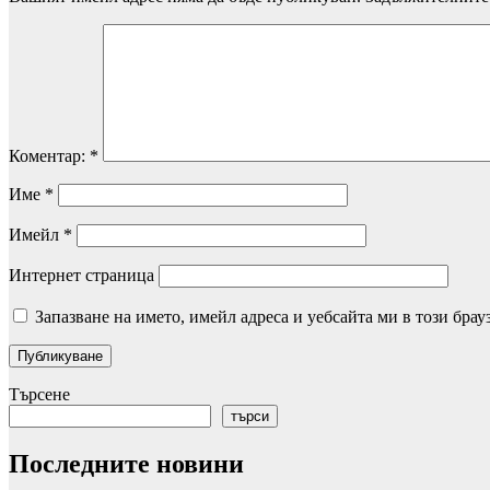
Коментар:
*
Име
*
Имейл
*
Интернет страница
Запазване на името, имейл адреса и уебсайта ми в този брау
Търсене
търси
Последните новини