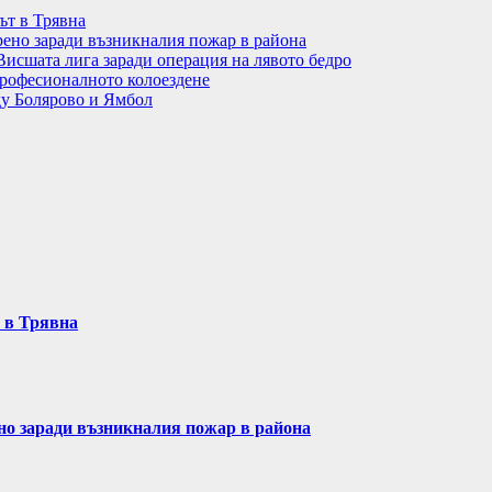
ът в Трявна
рено заради възникналия пожар в района
Висшата лига заради операция на лявото бедро
рофесионалното колоездене
ду Болярово и Ямбол
т в Трявна
ено заради възникналия пожар в района