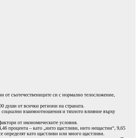
ви от съотечествениците си с нормално телосложение,
0 души от всички региони на страната.
и, социални взаимоотношения и тяхното влияние върху
 фактори от икономическите условия.
,46 процента – като „нито щастливи, нито нещастни“, 9,65
 се определят като щастливи или много щастливи.