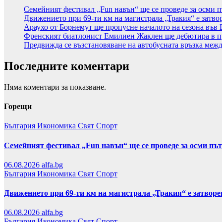
Семейният фестивал „Fun навън“ ще се проведе за осми п
Движението при 69-ти км на магистрала „Тракия“ е затво
Араухо от Борнемут ще пропусне началото на сезона във 
Френският биатлонист Емилиен Жаклен ще дебютира в п
Предвижда се възстановяване на автобусната връзка меж
Последните коментари
Няма коментари за показване.
Горещи
България
Икономика
Свят
Спорт
Семейният фестивал „Fun навън“ ще се проведе за осми пъ
06.08.2026
alfa.bg
България
Икономика
Свят
Спорт
Движението при 69-ти км на магистрала „Тракия“ е затвор
06.08.2026
alfa.bg
България
Икономика
Свят
Спорт