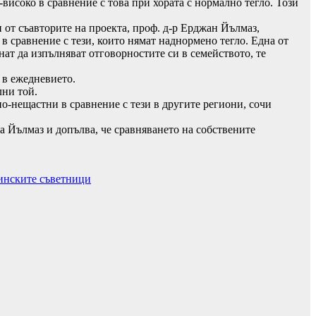
-високо в сравнение с това при хората с нормално тегло. Този
 от съавторите на проекта, проф. д-р Ерджан Йълмаз,
в сравнение с тези, които нямат наднормено тегло. Една от
нат да изпълняват отговорностите си в семейството, те
а в ежедневието.
лни той.
о-нещастни в сравнение с тези в другите региони, сочи
а Йълмаз и допълва, че сравняването на собствените
щинските съветници