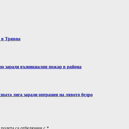
т в Трявна
ено заради възникналия пожар в района
сшата лига заради операция на лявото бедро
полета са отбелязани с
*