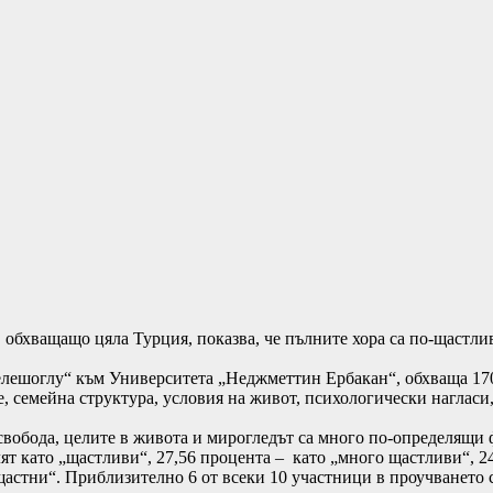
 обхващащо цяла Турция, показва, че пълните хора са по-щастли
елешоглу“ към Университета „Неджметтин Ербакан“, обхваща 170
е, семейна структура, условия на живот, психологически наглас
а свобода, целите в живота и мирогледът са много по-определящи
ят като „щастливи“, 27,56 процента – като „много щастливи“, 24
ещастни“. Приблизително 6 от всеки 10 участници в проучването