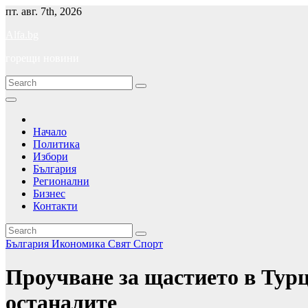
Skip
пт. авг. 7th, 2026
to
Alfa.bg
content
горещи новини
Начало
Политика
Избори
България
Регионални
Бизнес
Контакти
България
Икономика
Свят
Спорт
Проучване за щастието в Турц
останалите