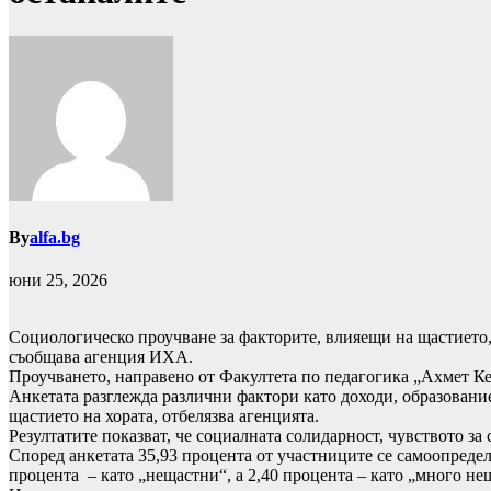
By
alfa.bg
юни 25, 2026
Социологическо проучване за факторите, влияещи на щастието,
съобщава агенция ИХА.
Проучването, направено от Факултета по педагогика „Ахмет К
Анкетата разглежда различни фактори като доходи, образовани
щастието на хората, отбелязва агенцията.
Резултатите показват, че социалната солидарност, чувството з
Според анкетата 35,93 процента от участниците се самоопредел
процента – като „нещастни“, а 2,40 процента – като „много н