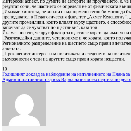
Интересен аспект, по думите на авторите на проучването, е, че
резултат сочи, че щастието се определя не от физическата външ
„Имахме хипотеза, че хората с наднормено тегло би могло да б
преподавател в Педагогическия факултет „Ахмет Келешоглу“. „В
другите променливи, които влияят върху щастието, е способнос
започват да се чувстват по-щастливи“, каза той.
Йълмаз посочи, че друг фактор за щастие е хората да имат ясна
„Разглеждайки данните, установихме и че хората, които получа
Регионалното разпределение на щастието също прави впечатлен
анкетата.
„Прекаленият интерес към политиката и следенето на политиче
възможности с тези на другите също прави хората нещастни.
10
Навигация
Годишният доклад за наблюдение на изпълнението на Плана за
Административният съд във Варна назначи експертиза по делото