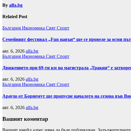
By
alfa.bg
Related Post
България
Икономика
Свят
Спорт
Семейният фестивал „Fun навън“ ще се проведе за осми пъ
авг. 6, 2026
alfa.bg
България
Икономика
Свят
Спорт
Движението при 69-ти км на магистрала „Тракия“ е затвор
авг. 6, 2026
alfa.bg
България
Икономика
Свят
Спорт
Араухо от Борнемут ще пропусне началото на сезона във Ви
авг. 6, 2026
alfa.bg
Вашият коментар
Вашият имейл адрес няма да бъде публикуван.
Задължителните 