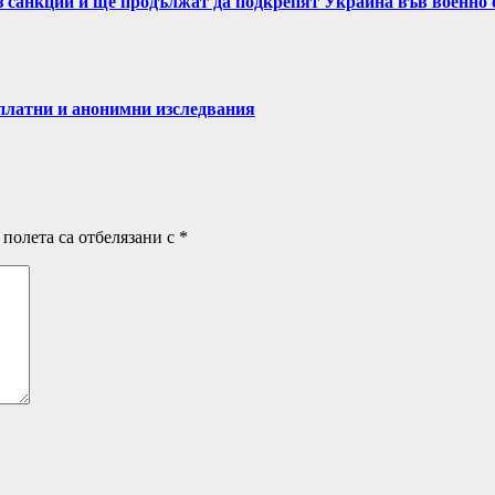
ез санкции и ще продължат да подкрепят Украйна във военно
латни и анонимни изследвания
полета са отбелязани с
*