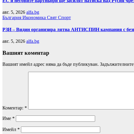
ЕС и неговите партньори ще засилят натиска над Русия чр
авг. 5, 2026
alfa.bg
България
Икономика
Свят
Спорт
РЗИ – Видин организира лятна АНТИСПИН кампания с безп
авг. 5, 2026
alfa.bg
Вашият коментар
Вашият имейл адрес няма да бъде публикуван.
Задължителните 
Коментар:
*
Име
*
Имейл
*