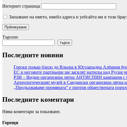
Интернет страница
Запазване на името, имейл адреса и уебсайта ми в този брау
Търсене
търси
Последните новини
Горски пожар близо до Вльора в Югозападна Албания б
ЕС и неговите партньори ще засилят натиска над Русия 
РЗИ – Видин организира лятна АНТИСПИН кампания с б
Археологическият музей в Сандански организира лятна ш
„Продължаваме промяната“ е против обществената поръчка
Последните коментари
Няма коментари за показване.
Горещи