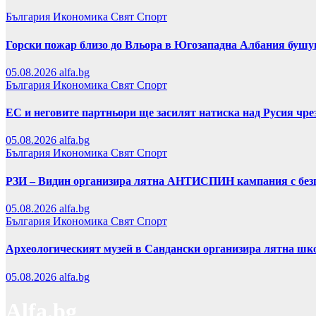
България
Икономика
Свят
Спорт
Горски пожар близо до Вльора в Югозападна Албания бушу
05.08.2026
alfa.bg
България
Икономика
Свят
Спорт
ЕС и неговите партньори ще засилят натиска над Русия чр
05.08.2026
alfa.bg
България
Икономика
Свят
Спорт
РЗИ – Видин организира лятна АНТИСПИН кампания с безп
05.08.2026
alfa.bg
България
Икономика
Свят
Спорт
Археологическият музей в Сандански организира лятна шко
05.08.2026
alfa.bg
Alfa.bg