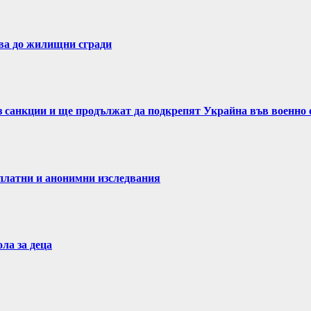
ва до жилищни сгради
ез санкции и ще продължат да подкрепят Украйна във военно
латни и анонимни изследвания
ла за деца