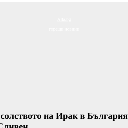
Alfa.bg
горещи новини
солството на Ирак в България
 Сливен