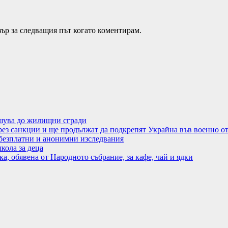
зър за следващия път когато коментирам.
ушува до жилищни сгради
чрез санкции и ще продължат да подкрепят Украйна във военно 
езплатни и анонимни изследвания
кола за деца
, обявена от Народното събрание, за кафе, чай и ядки