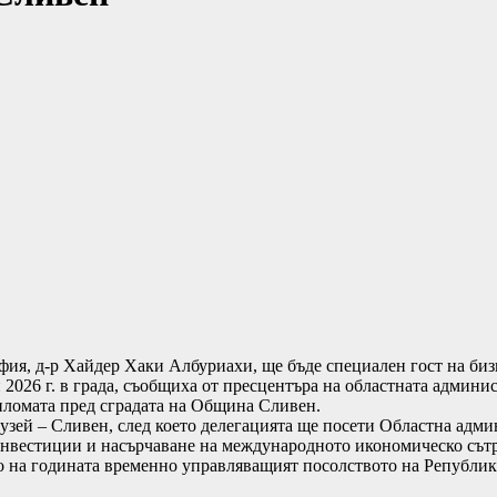
ия, д-р Хайдер Хаки Албуриахи, ще бъде специален гост на би
2026 г. в града, съобщиха от пресцентъра на областната админи
пломата пред сградата на Община Сливен.
ей – Сливен, след което делегацията ще посети Областна админ
инвестиции и насърчаване на международното икономическо сътр
ото на годината временно управляващият посолството на Републи