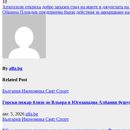
10
Навигация
Археолози откриха добре запазен град на маите в джунглата н
Община Пловдив предприема бързи действия за завършване на 
By
alfa.bg
Related Post
България
Икономика
Свят
Спорт
Горски пожар близо до Вльора в Югозападна Албания бушу
авг. 5, 2026
alfa.bg
България
Икономика
Свят
Спорт