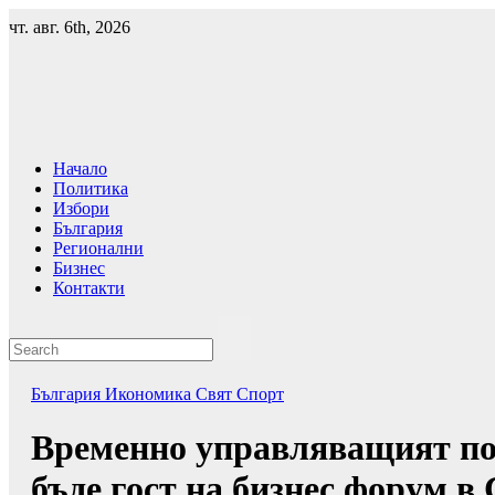
Skip
чт. авг. 6th, 2026
to
content
Начало
Политика
Избори
България
Регионални
Бизнес
Контакти
България
Икономика
Свят
Спорт
Временно управляващият по
бъде гост на бизнес форум в