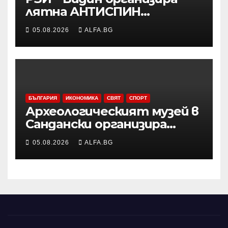
лятна АНТИСПИН
кампания с безплатни и
05.08.2026
ALFA.BG
анонимни изследвания
БЪЛГАРИЯ
ИКОНОМИКА
СВЯТ
СПОРТ
Археологическият музей в
Сандански организира
лятна школа за деца
05.08.2026
ALFA.BG