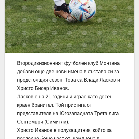
Втородивизионният футболен клуб Монтана
добави още две нови имена в състава си за
предстоящия сезон. Това са Влади Ласков и
Христо Бисер Иванов.
Ласков е на 21 години и играе като десен
краен бранител. Той пристига от
представителя на Югозападната Трета лига
Септември (Симитли).
Христо Иванов е полузащитник, който за
последно беше част от шампиона в