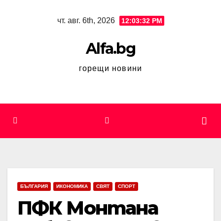
Skip
чт. авг. 6th, 2026
12:03:33 PM
to
content
Alfa.bg
горещи новини
БЪЛГАРИЯ
ИКОНОМИКА
СВЯТ
СПОРТ
ПФК Монтана