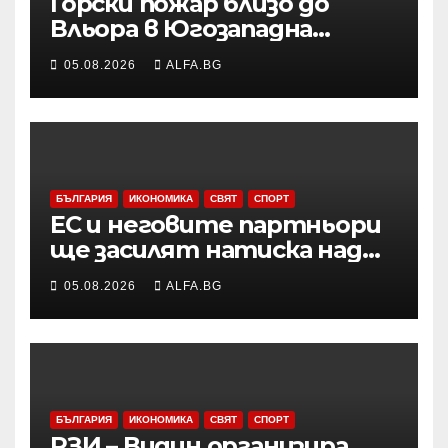
Горски пожар близо до
Вльора в Югозападна
Албания бушува до
05.08.2026
ALFA.BG
жилищни сгради
БЪЛГАРИЯ
ИКОНОМИКА
СВЯТ
СПОРТ
ЕС и неговите партньори
ще засилят натиска над
Русия чрез санкции и ще
05.08.2026
ALFA.BG
продължат да подкрепят
Украйна във военно
отношение, подчерта
Макрон
БЪЛГАРИЯ
ИКОНОМИКА
СВЯТ
СПОРТ
РЗИ – Видин организира