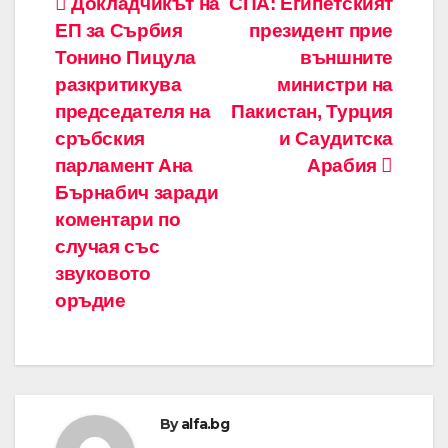
Навигация
Докладчикът на
СПА: Египетският
ЕП за Сърбия
президент прие
Тонино Пицула
външните
разкритикува
министри на
председателя на
Пакистан, Турция
сръбския
и Саудитска
парламент Ана
Арабия
Бърнабич заради
коментари по
случая със
звуковото
оръдие
By
alfa.bg