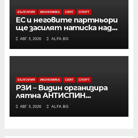
БЪЛГАРИЯ
ИКОНОМИКА
СВЯТ
СПОРТ
ЕС и неговите партньори
ще засилят натиска над
Русия чрез санкции и ще
АВГ. 5, 2026
ALFA.BG
продължат да подкрепят
Украйна във военно
отношение, подчерта
Макрон
БЪЛГАРИЯ
ИКОНОМИКА
СВЯТ
СПОРТ
РЗИ – Видин организира
лятна АНТИСПИН
кампания с безплатни и
АВГ. 5, 2026
ALFA.BG
анонимни изследвания