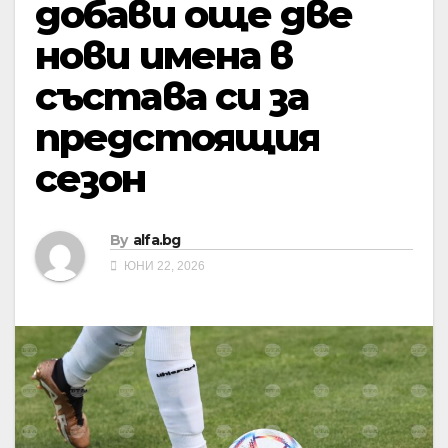
добави още две
нови имена в
състава си за
предстоящия
сезон
By
alfa.bg
ЮНИ 22, 2026