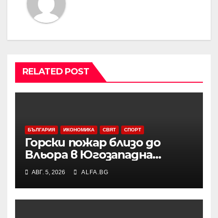
RELATED POST
БЪЛГАРИЯ
ИКОНОМИКА
СВЯТ
СПОРТ
Горски пожар близо до
Вльора в Югозападна
Албания бушува до
АВГ. 5, 2026
ALFA.BG
жилищни сгради