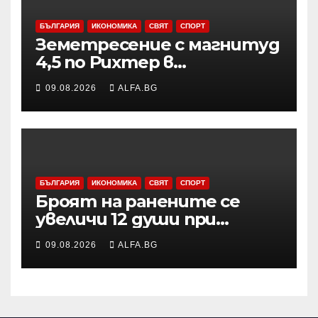
БЪЛГАРИЯ
ИКОНОМИКА
СВЯТ
СПОРТ
Земетресение с магнитуд
4,5 по Рихтер в
Югоизточна Турция; няма
09.08.2026
ALFA.BG
данни за пострадали и
разрушения
БЪЛГАРИЯ
ИКОНОМИКА
СВЯТ
СПОРТ
Броят на ранените се
увеличи 12 души при
нощната атака в Одеса,
09.08.2026
ALFA.BG
съобщи областният
управител