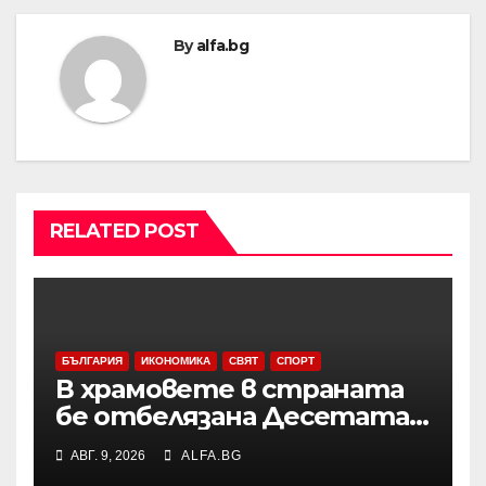
By
alfa.bg
RELATED POST
БЪЛГАРИЯ
ИКОНОМИКА
СВЯТ
СПОРТ
В храмовете в страната
бе отбелязана Десетата
неделя след
АВГ. 9, 2026
ALFA.BG
Петдесетница