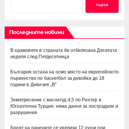
търси
Последните новини
В храмовете в страната бе отбелязана Десетата
неделя след Петдесетница
България остана на осмо място на европейското
първенство по баскетбол за девойки до 18
години в Дивизия „В“
Земетресение с магнитуд 4,5 по Рихтер в
Югоизточна Турция; няма данни за пострадали и
разрушения
Броят на ранените се увеличи 12 души при