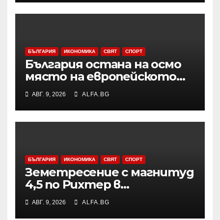
БЪЛГАРИЯ
ИКОНОМИКА
СВЯТ
СПОРТ
България остана на осмо
място на европейското
първенство по баскетбол
АВГ. 9, 2026
ALFA.BG
за девойки до 18 години в
Дивизия „В“
БЪЛГАРИЯ
ИКОНОМИКА
СВЯТ
СПОРТ
Земетресение с магнитуд
4,5 по Рихтер в
Югоизточна Турция; няма
АВГ. 9, 2026
ALFA.BG
данни за пострадали и