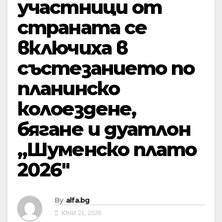
участници от
страната се
включиха в
състезанието по
планинско
колоездене,
бягане и дуатлон
„Шуменско плато
2026″
By
alfa.bg
ЮНИ 21, 2026