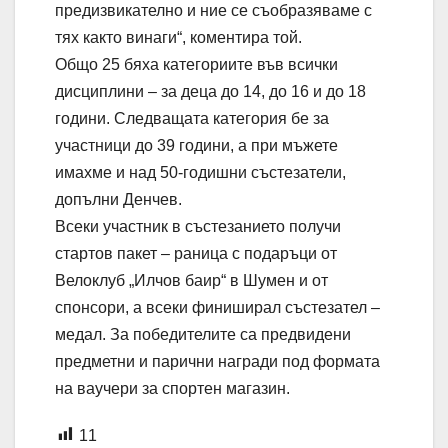
предизвикателно и ние се съобразяваме с
тях както винаги“, коментира той.
Общо 25 бяха категориите във всички
дисциплини – за деца до 14, до 16 и до 18
години. Следващата категория бе за
участници до 39 години, а при мъжете
имахме и над 50-годишни състезатели,
допълни Денчев.
Всеки участник в състезанието получи
стартов пакет – раница с подаръци от
Велоклуб „Илчов баир“ в Шумен и от
спонсори, а всеки финиширал състезател –
медал. За победителите са предвидени
предметни и парични награди под формата
на ваучери за спортен магазин.
11