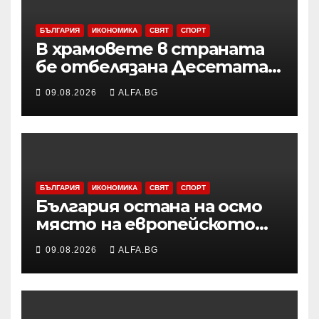
БЪЛГАРИЯ
ИКОНОМИКА
СВЯТ
СПОРТ
В храмовете в страната
бе отбелязана Десетата
неделя след
09.08.2026
ALFA.BG
Петдесетница
БЪЛГАРИЯ
ИКОНОМИКА
СВЯТ
СПОРТ
България остана на осмо
място на европейското
първенство по баскетбол
09.08.2026
ALFA.BG
за девойки до 18 години в
Дивизия „В“