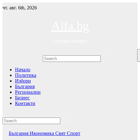
Skip
чт. авг. 6th, 2026
to
content
Alfa.bg
горещи новини
Начало
Политика
Избори
България
Регионални
Бизнес
Контакти
България
Икономика
Свят
Спорт