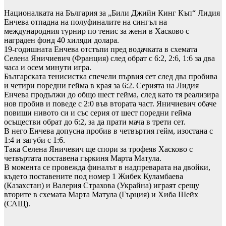
Националката на България за „Били Джийн Кинг Къп“ Лидия
Енчева отпадна на полуфиналите на сингъл на
международния турнир по тенис за жени в Хасково с
награден фонд 40 хиляди долара.
19-годишната Енчева отстъпи пред водачката в схемата
Селена Яничиевич (Франция) след обрат с 6:2, 2:6, 1:6 за два
часа и осем минути игра.
Българската тенисистка спечели първия сет след два пробива
и четири поредни гейма в края за 6:2. Серията на Лидия
Енчева продължи до общо шест гейма, след като тя реализира
нов пробив и поведе с 2:0 във втората част. Яничиевич обаче
повиши нивото си и със серия от шест поредни гейма
осъществи обрат до 6:2, за да прати мача в трети сет.
В него Енчева допусна пробив в четвъртия гейм, изостана с
1:4 и загуби с 1:6.
Така Селена Яничевич ще спори за трофеяв Хасково с
четвъртата поставена гъркиня Марта Матула.
В момента се провежда финалът в надпреварата на двойки,
където поставените под номер 1 Жибек Куламбаева
(Казахстан) и Валерия Страхова (Украйна) играят срещу
вторите в схемата Марта Матула (Гърция) и Хиба Шейх
(САЩ).