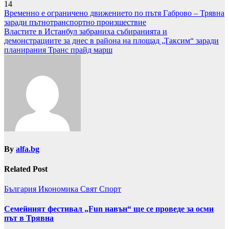
14
Навигация
Временно е ограничено движението по пътя Габрово – Трявна
заради пътнотранспортно произшествие
Властите в Истанбул забраниха събиранията и
демонстрациите за днес в района на площад „Таксим“ заради
планирания Транс прайд марш
By
alfa.bg
Related Post
България
Икономика
Свят
Спорт
Семейният фестивал „Fun навън“ ще се проведе за осми
път в Трявна