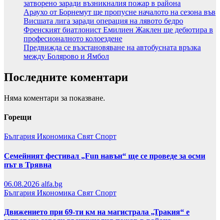
затворено заради възникналия пожар в района
Араухо от Борнемут ще пропусне началото на сезона във
Висшата лига заради операция на лявото бедро
Френският биатлонист Емилиен Жаклен ще дебютира в
професионалното колоездене
Предвижда се възстановяване на автобусната връзка
между Болярово и Ямбол
Последните коментари
Няма коментари за показване.
Горещи
България
Икономика
Свят
Спорт
Семейният фестивал „Fun навън“ ще се проведе за осми
път в Трявна
06.08.2026
alfa.bg
България
Икономика
Свят
Спорт
Движението при 69-ти км на магистрала „Тракия“ е