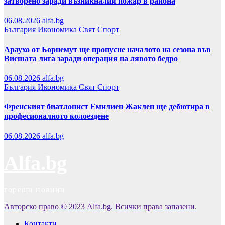
затворено заради възникналия пожар в района
06.08.2026
alfa.bg
България
Икономика
Свят
Спорт
Араухо от Борнемут ще пропусне началото на сезона във
Висшата лига заради операция на лявото бедро
06.08.2026
alfa.bg
България
Икономика
Свят
Спорт
Френският биатлонист Емилиен Жаклен ще дебютира в
професионалното колоездене
06.08.2026
alfa.bg
Alfa.bg
горещи новини
Авторско право © 2023 Alfa.bg. Всички права запазени.
Контакти