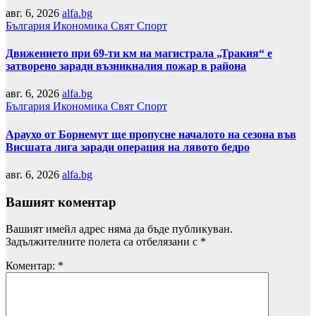
авг. 6, 2026
alfa.bg
България
Икономика
Свят
Спорт
Движението при 69-ти км на магистрала „Тракия“ е
затворено заради възникналия пожар в района
авг. 6, 2026
alfa.bg
България
Икономика
Свят
Спорт
Араухо от Борнемут ще пропусне началото на сезона във
Висшата лига заради операция на лявото бедро
авг. 6, 2026
alfa.bg
Вашият коментар
Вашият имейл адрес няма да бъде публикуван.
Задължителните полета са отбелязани с
*
Коментар:
*