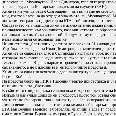
директор на „Музикаутор“ Иван Димитров, главният редактор н
за литература при Българската академия на науките (БАН).
Химнът ни учи да бъдем благодарни – да възпяваме не себе си, 
май, когато излезе, за да отдадем значимото на „Музикаутор“.
допълни генералният директор на БТА. Той посочи, че за пет 
Създаването на училищни химни е изключително важна инициати
принадлежността към училището, каза министърът на образовани
националния химн“, каза още той. По думите му и сърцето на в
независимо дали се познават или не.
Инициативата „Светилник“ достига до повече от 31 хиляди деца 
Украйна – Болград, каза Иван Димитров, изпълнителен директо
Химните са съществен глас в българската култура и урок по па
отговаря на мисията на изданието да съхранява културната пам
текста на химна „Върви, народе възродени“ и на стиха „народн
със знанието, а не с илюзиите и митологичните представи.
Химните са една изключително древна литература и те ще продъл
Регина Койчева.
На представянето на ЛИК в Народния театър присъстваха и уче
от инициативата „Светилник“.
В събитието с видеовръзка се включиха и кореспондентите на 
Изпълняваме училищния химн с гордост, защото той оставя след
учителят по български език и литература в благоевградското 
Лични вещи на създателя на текста на химна на българската пр
БТА във Велико Търново. Тя отбеляза, че улици в едва 14 град
има само в Елена. В родния му град, в Русе и София, където с