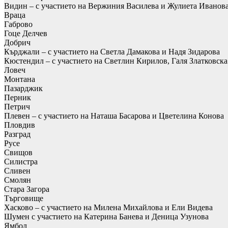
Видин – с участието на Вержиния Василева и Жулиета Иванов
Враца
Габрово
Гоце Делчев
Добрич
Кърджали – с участието на Светла Дамакова и Надя Зидарова
Кюстендил – с участието на Светлин Кирилов, Галя Златковс
Ловеч
Монтана
Пазарджик
Перник
Петрич
Плевен – с участието на Наташа Басарова и Цветелина Конова
Пловдив
Разград
Русе
Свищов
Силистра
Сливен
Смолян
Стара Загора
Търговище
Хасково – с участието на Милена Михайлова и Ели Видева
Шумен с участието на Катерина Банева и Деница Узунова
Ямбол