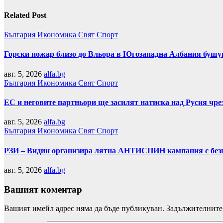
Related Post
България
Икономика
Свят
Спорт
Горски пожар близо до Вльора в Югозападна Албания бушу
авг. 5, 2026
alfa.bg
България
Икономика
Свят
Спорт
ЕС и неговите партньори ще засилят натиска над Русия чр
авг. 5, 2026
alfa.bg
България
Икономика
Свят
Спорт
РЗИ – Видин организира лятна АНТИСПИН кампания с безп
авг. 5, 2026
alfa.bg
Вашият коментар
Вашият имейл адрес няма да бъде публикуван.
Задължителните 