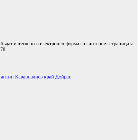
а бъдат изтеглени в електронен формат от интернет страницата
e/78
стантин Каварналиев край Дойран