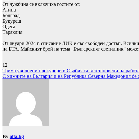
От чужбина се включиха гостите от:
Атина
Болград
Букурещ
Одеса
Тараклия
От януари 2024 г. списание ЛИК е със свободен достъп. Всички 
на БТА. Майският брой на тема „Българският светилник“ можете 
12
Навигация
Трима уволнени прокурори в Сърбия са възстановени на работ
С химните на България и на Република Северна Македония бе 
By
alfa.bg