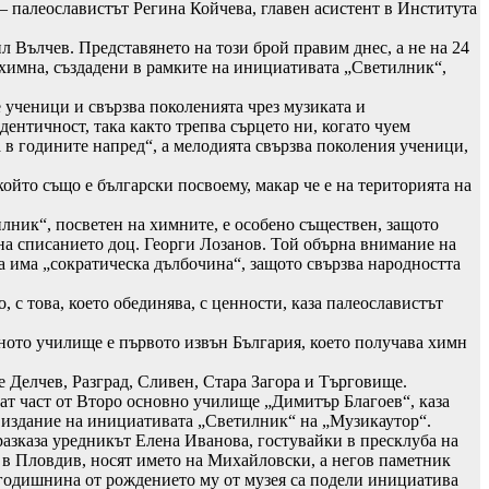
– палеославистът Регина Койчева, главен асистент в Института
л Вълчев. Представянето на този брой правим днес, а не на 24
 химна, създадени в рамките на инициативата „Светилник“,
 ученици и свързва поколенията чрез музиката и
ентичност, така както трепва сърцето ни, когато чуем
 в годините напред“, а мелодията свързва поколения ученици,
който също е български посвоему, макар че е на територията на
лник“, посветен на химните, е особено съществен, защото
 на списанието доц. Георги Лозанов. Той обърна внимание на
за има „сократическа дълбочина“, защото свързва народността
 с това, което обединява, с ценности, каза палеославистът
ното училище е първото извън България, което получава химн
е Делчев, Разград, Сливен, Стара Загора и Търговище.
дат част от Второ основно училище „Димитър Благоев“, каза
о издание на инициативата „Светилник“ на „Музикаутор“.
разказа уредникът Елена Иванова, гостувайки в пресклуба на
и в Пловдив, носят името на Михайловски, а негов паметник
а годишнина от рождението му от музея са подели инициатива