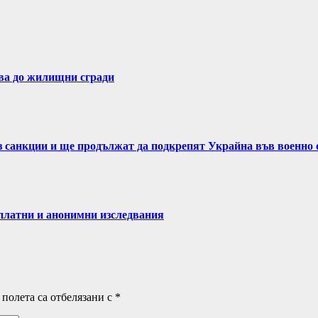
ва до жилищни сгради
ез санкции и ще продължат да подкрепят Украйна във военно
латни и анонимни изследвания
полета са отбелязани с
*