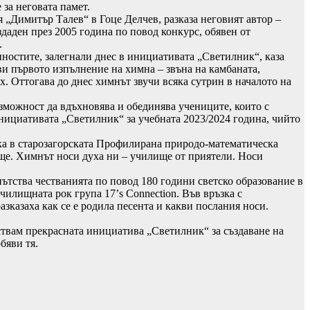
 за неговата памет.
 „Димитър Талев“ в Гоце Делчев, разказа неговият автор –
аден през 2005 година по повод конкурс, обявен от
.
ностите, залегнали днес в инициативата „Светилник“, каза
ви първото изпълнение на химна – звъна на камбаната,
ях. Оттогава до днес химнът звучи всяка сутрин в началото на
ъзможност да вдъхновява и обединява учениците, които с
инициативата „Светилник“ за учебната 2023/2024 година, чийто
ка в старозагорската Профилирана природо-математическа
ще. Химнът носи духа ни – училище от приятели. Носи
тства честванията по повод 180 години светско образование в
училищната рок група 17’s Connection. Във връзка с
казаха как се е родила песента и какви послания носи.
твам прекрасната инициатива „Светилник“ за създаване на
обяви тя.