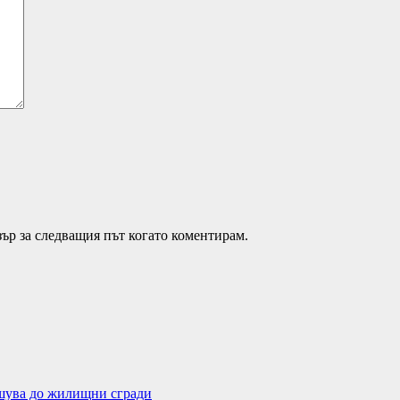
зър за следващия път когато коментирам.
ушува до жилищни сгради