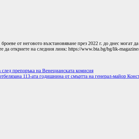
броеве от неговото възстановяване през 2022 г. до днес могат д
да откриете на следния линк: https://www.bta.bg/bg/lik-magazin
а след препоръка на Венецианската комисия
отбелязана 113-ата годишнина от смъртта на генерал-майор Кон