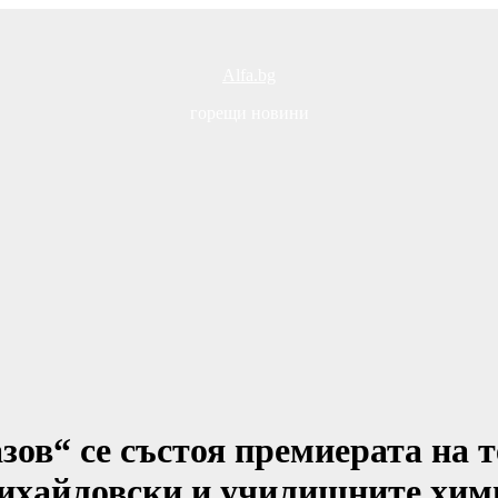
Alfa.bg
горещи новини
зов“ се състоя премиерата на 
Михайловски и училищните хим