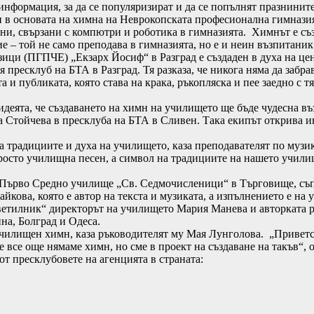
информация, за да се популяризират и да се попълнят празнините
и в основата на химна на Неврокопската професионална гимназия
, свързани с компютри и роботика в гимназията. Химнът е създ
 – той не само преподава в гимназията, но е и неин възпитаник
ци (ПГПЧЕ) „Екзарх Йосиф“ в Разград е създаден в духа на цен
ресклуб на БТА в Разград. Тя разказа, че никога няма да забра
 и публиката, която става на крака, ръкопляска и пее заедно с т
идеята, че създаването на химн на училището ще бъде чудесна в
на Стойчева в пресклуба на БТА в Сливен. Така екипът открива 
 традициите и духа на училището, каза преподавателят по музи
росто училищна песен, а символ на традициите на нашето учили
 Първо Средно училище „Св. Седмочисленици“ в Търговище, съпъ
йкова, която е автор на текста и музиката, а изпълнението е на 
етилник“ директорът на училището Мария Манева и авторката раз
ина, Болград и Одеса.
чилищен химн, каза ръководителят му Мая Лунголова. „Приветс
 все още нямаме химн, но сме в проект на създаване на такъв“, 
от пресклубовете на агенцията в страната: