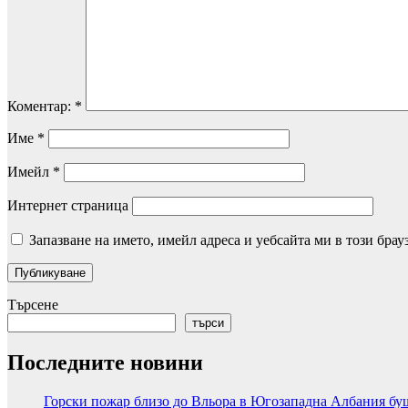
Коментар:
*
Име
*
Имейл
*
Интернет страница
Запазване на името, имейл адреса и уебсайта ми в този брау
Търсене
търси
Последните новини
Горски пожар близо до Вльора в Югозападна Албания б