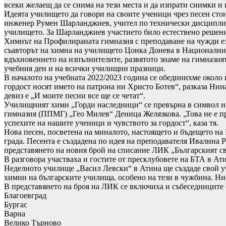
всеки желаещ да се снима на тези места и да изпрати снимки и 
Идеята училището да говори на своите ученици чрез песен сто
инженер Румен Шарланджиев, учител по технически дисциплини
училището. За Шарланджиев участието било естествено решение
Химнът на Профилираната гимназия с преподаване на чужди ези
съавторът на химна на училището Цонка Донева в Националния п
вдъхновението на изпълнителите, развятото знаме на гимназията
учебния ден и на всички училищни празници.
В началото на учебната 2022/2023 година се обединихме около 
гордост носят името на патрона ни Христо Ботев“, разказа Ни
девиз е „И моите песни все ще се четат“.
Училищният химн „Горди наследници“ се превърна в символ на
гимназия (ППМГ) „Гео Милев“ Деница Желязкова. „Това не е п
успехите на нашите ученици и чувството за гордост“, каза тя.
Нова песен, посветена на миналото, настоящето и бъдещето на
града. Песента е създадена по идея на преподавателя Ивалина Ра
представянето на новия брой на списание ЛИК „Българският св
В разговора участваха и гостите от пресклубовете на БТА в Ат
Неделното училище „Васил Левски“ в Атина ще създаде свой у
химни на българските училища, особено на тези в чужбина. Ние
В представянето на броя на ЛИК се включиха и събеседниците 
Благоевград
Бургас
Варна
Велико Търново