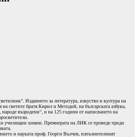
ветилник“. Изданието за литература, изкуство и култура на
 на светите братя Кирил и Методий, на българската азбука,
 народе възродени“, и на 125 години от написването на
просветители.
рски училищни химни. Премиерата на ЛИК се проведе преди
ивата.
нието и науката проф. Георги Вълчев, изпълнителният