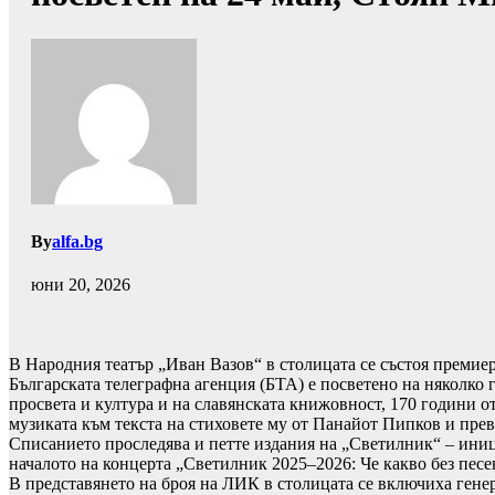
By
alfa.bg
юни 20, 2026
В Народния театър „Иван Вазов“ в столицата се състоя премие
Българската телеграфна агенция (БТА) е посветено на няколко 
просвета и култура и на славянската книжовност, 170 години о
музиката към текста на стиховете му от Панайот Пипков и пре
Списанието проследява и петте издания на „Светилник“ – ини
началото на концерта „Светилник 2025–2026: Че какво без песе
В представянето на броя на ЛИК в столицата се включиха гене