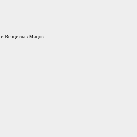
а
ка и Венцислав Мицов