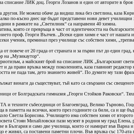
а списание ЛИК доц. Георги Лозанов и един от авторите в броя 
а другия. Не можеш обаче да видиш лика без светлина, каза Кири
 Малко по-късно днес ще бъдат представени нови девет училищни
години в рамките на „Светилник“ са направени 40 химна.
ва, която се превръща в част от идентичността на българските
ето проф. Георги Вълчев. „Всеки един химн е част от нашата ид
секи ученик, преминал през училище със собствен химн, „трепва
от повече от 20 града от страната и за първи път до един град, 
р на „Музикаутор“.
триотизъм, а майският брой на списание ЛИК „Българският свети
ет и да прави връзка между поколенията, каза главният редактор
остта не пада там, дето знанието живей“. По думите му тази фра
жат винаги да съществуват, тъй като са свързани със свещеното,
ници от Болградската гимназия „Георги Стойков Раковски“. Тях
БТА и техните събеседници от Благоевград, Велико Търново, Гоц
а в паметта на всички, които през годините са били, са и ще бъ
школо Светла Борисова. Училището има собствен химн от второт
освета Стоян Михайловски пази музеят в родния му град Елена, 
ове в България и само две училища, които се намират във Варна 
ъщо е живял, са поставени паметни плочи. Във връзка със 170-ат