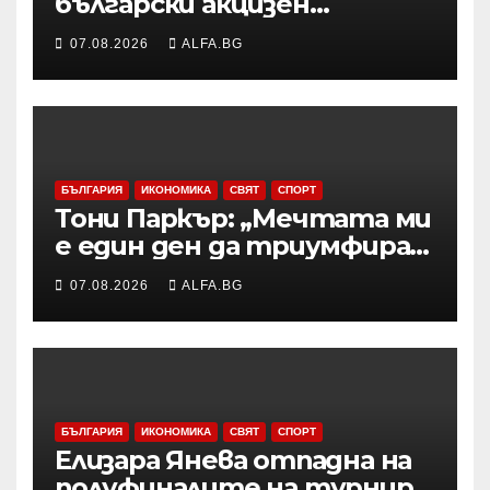
български акцизен
бандерол са задържани при
07.08.2026
ALFA.BG
проверка на товарен
автомобил в района на
Видин
БЪЛГАРИЯ
ИКОНОМИКА
СВЯТ
СПОРТ
Тони Паркър: „Мечтата ми
е един ден да триумфирам
с АСВЕЛ и да стана
07.08.2026
ALFA.BG
шампион на НБА Европа“
БЪЛГАРИЯ
ИКОНОМИКА
СВЯТ
СПОРТ
Елизара Янева отпадна на
полуфиналите на турнир