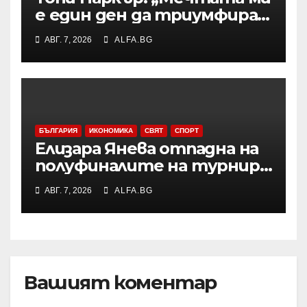
е един ден да триумфирам
с АСВЕЛ и да стана
АВГ. 7, 2026
ALFA.BG
шампион на НБА Европа“
БЪЛГАРИЯ
ИКОНОМИКА
СВЯТ
СПОРТ
Елизара Янева отпадна на
полуфиналите на турнир
по тенис УТА 125 във
АВГ. 7, 2026
ALFA.BG
Варшава, ще запише ново
рекордно класиране в
световната ранглиста в
понеделник
Вашият коментар