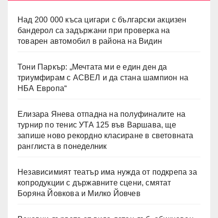
Над 200 000 къса цигари с български акцизен
бандерол са задържани при проверка на
товарен автомобил в района на Видин
Тони Паркър: „Мечтата ми е един ден да
триумфирам с АСВЕЛ и да стана шампион на
НБА Европа“
Елизара Янева отпадна на полуфиналите на
турнир по тенис УТА 125 във Варшава, ще
запише ново рекордно класиране в световната
ранглиста в понеделник
Независимият театър има нужда от подкрепа за
копродукции с държавните сцени, смятат
Боряна Йовкова и Милко Йовчев