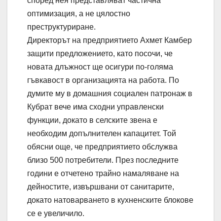
според нея представляват частична
оптимизация, а не цялостно
преструктуриране.
Директорът на предприятието Ахмет Камбер
защити предложението, като посочи, че
новата длъжност ще осигури по-голяма
гъвкавост в организацията на работа. По
думите му в домашния социален патронаж в
Кубрат вече има сходни управленски
функции, докато в селските звена е
необходим допълнителен капацитет. Той
обясни още, че предприятието обслужва
близо 500 потребители. През последните
години е отчетено трайно намаляване на
дейностите, извършвани от санитарите,
докато натоварването в кухненските блокове
се е увеличило.