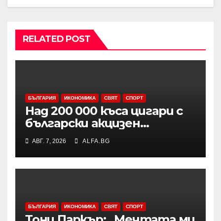
RELATED POST
БЪЛГАРИЯ
ИКОНОМИКА
СВЯТ
СПОРТ
Над 200 000 къса цигари с
български акцизен
бандерол са задържани при
АВГ. 7, 2026
ALFA.BG
проверка на товарен
автомобил в района на
Видин
БЪЛГАРИЯ
ИКОНОМИКА
СВЯТ
СПОРТ
Тони Паркър: „Мечтата ми