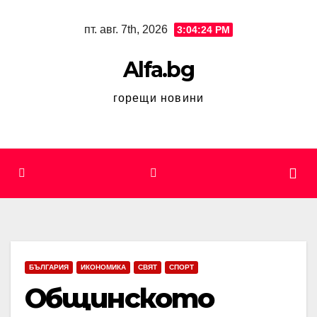
Skip
пт. авг. 7th, 2026
3:04:25 PM
to
content
Alfa.bg
горещи новини
БЪЛГАРИЯ
ИКОНОМИКА
СВЯТ
СПОРТ
Общинското