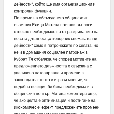
дейности“, който ще има организационни и
контролни функции.
По време на обсъждането общинският
съветник Елица Митева постави въпроси
относно необходимостта от разкриването на
новата длъжност „отговорник спомагателни
дейности“ само в патронажите по селата, но
не и в домашния социален патронаж в
Кубрат. Тя отбеляза, че според мотивите на
предложението длъжността е свързана с
увеличено натоварване и промени в
законодателството и изрази мнение, че
подобна позиция би била необходима и в
общинския център. Митева коментира още,
че ако целта е оптимизация и постигане на
икономически ефект, предложените промени