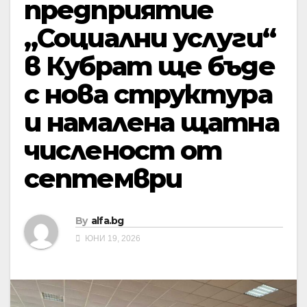
предприятие
„Социални услуги“
в Кубрат ще бъде
с нова структура
и намалена щатна
численост от
септември
By
alfa.bg
ЮНИ 19, 2026