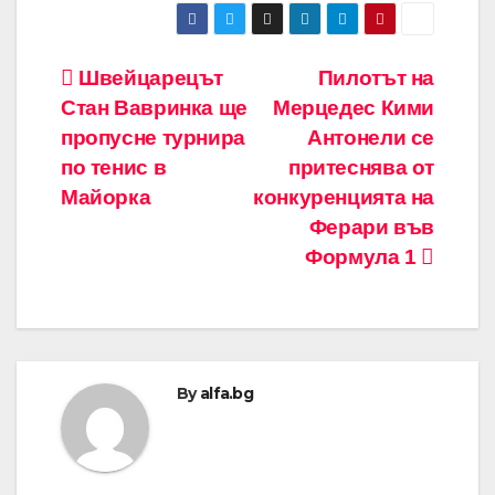
Навигация
Швейцарецът
Пилотът на
Стан Вавринка ще
Мерцедес Кими
пропусне турнира
Антонели се
по тенис в
притеснява от
Майорка
конкуренцията на
Ферари във
Формула 1
By
alfa.bg