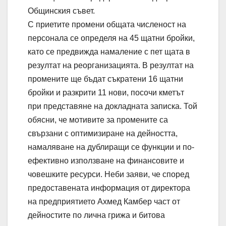
Общинския съвет.
С приетите промени общата численост на
персонала се определя на 45 щатни бройки,
като се предвижда намаление с пет щата в
резултат на реорганизацията. В резултат на
промените ще бъдат съкратени 16 щатни
бройки и разкрити 11 нови, посочи кметът
при представяне на докладната записка. Той
обясни, че мотивите за промените са
свързани с оптимизиране на дейността,
намаляване на дублиращи се функции и по-
ефективно използване на финансовите и
човешките ресурси. Неби заяви, че според
предоставената информация от директора
на предприятието Ахмед Камбер част от
дейностите по лична грижа и битова