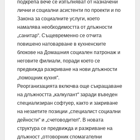
подкрепа вече се изпълняват от назначени
лични и социални асистенти по проекти и по
Закона за социалните услуги, което
намалява необходимостта от длъжности
„санитар“. Същевременно се отчита
повишено натоварване в кухненските
блокове на Домашния социален патронаж и
неговите филиали, поради което се
предвижда разкриване на нови длъжности
„помощник кухня“.
Реорганизацията включва още съкращаване
на длъжността „калкулант“ заради въведен
специализиран софтуер, както и закриване
на незаетите позиции „специалист социални
дейности“ и „счетоводител“. В новата
структура се предвижда и разкриване на
длъжност „отговорник спомагателни