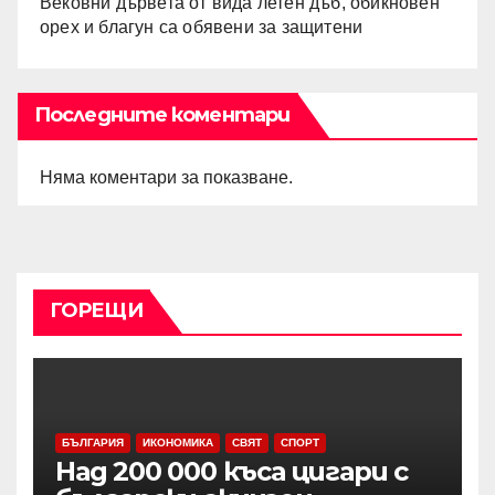
Вековни дървета от вида летен дъб, обикновен
орех и благун са обявени за защитени
Последните коментари
Няма коментари за показване.
ГОРЕЩИ
БЪЛГАРИЯ
ИКОНОМИКА
СВЯТ
СПОРТ
Над 200 000 къса цигари с