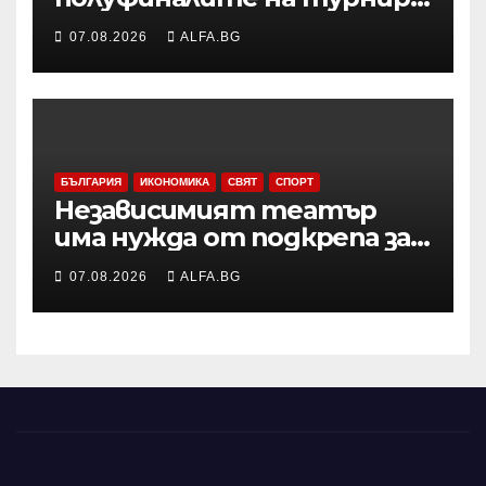
по тенис УТА 125 във
07.08.2026
ALFA.BG
Варшава, ще запише ново
рекордно класиране в
световната ранглиста в
понеделник
БЪЛГАРИЯ
ИКОНОМИКА
СВЯТ
СПОРТ
Независимият театър
има нужда от подкрепа за
копродукции с
07.08.2026
ALFA.BG
държавните сцени,
смятат Боряна Йовкова и
Милко Йовчев