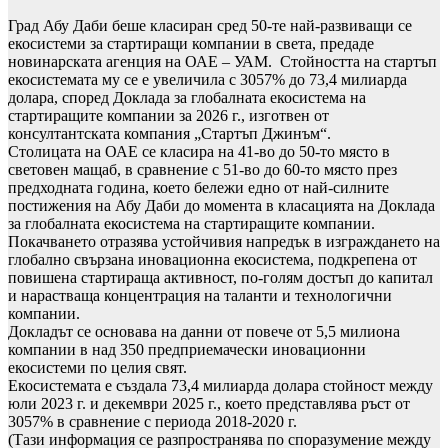
Град Абу Даби беше класиран сред 50-те най-развиващи се
екосистеми за стартиращи компании в света, предаде
новинарската агенция на ОАЕ – УАМ. Стойността на стартъп
екосистемата му се е увеличила с 3057% до 73,4 милиарда
долара, според Доклада за глобалната екосистема на
стартиращите компании за 2026 г., изготвен от
консултантската компания „Стартъп Джинъм“.
Столицата на ОАЕ се класира на 41-во до 50-то място в
световен мащаб, в сравнение с 51-во до 60-то място през
предходната година, което бележи едно от най-силните
постижения на Абу Даби до момента в класацията на Доклада
за глобалната екосистема на стартиращите компании.
Покачването отразява устойчивия напредък в изграждането на
глобално свързана иновационна екосистема, подкрепена от
повишена стартираща активност, по-голям достъп до капитал
и нарастваща концентрация на таланти и технологични
компании.
Докладът се основава на данни от повече от 5,5 милиона
компании в над 350 предприемачески иновационни
екосистеми по целия свят.
Екосистемата е създала 73,4 милиарда долара стойност между
юли 2023 г. и декември 2025 г., което представлява ръст от
3057% в сравнение с периода 2018-2020 г.
(Тази информация се разпространява по споразумение между