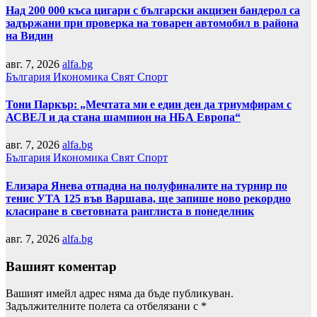
Над 200 000 къса цигари с български акцизен бандерол са
задържани при проверка на товарен автомобил в района
на Видин
авг. 7, 2026
alfa.bg
България
Икономика
Свят
Спорт
Тони Паркър: „Мечтата ми е един ден да триумфирам с
АСВЕЛ и да стана шампион на НБА Европа“
авг. 7, 2026
alfa.bg
България
Икономика
Свят
Спорт
Елизара Янева отпадна на полуфиналите на турнир по
тенис УТА 125 във Варшава, ще запише ново рекордно
класиране в световната ранглиста в понеделник
авг. 7, 2026
alfa.bg
Вашият коментар
Вашият имейл адрес няма да бъде публикуван.
Задължителните полета са отбелязани с
*