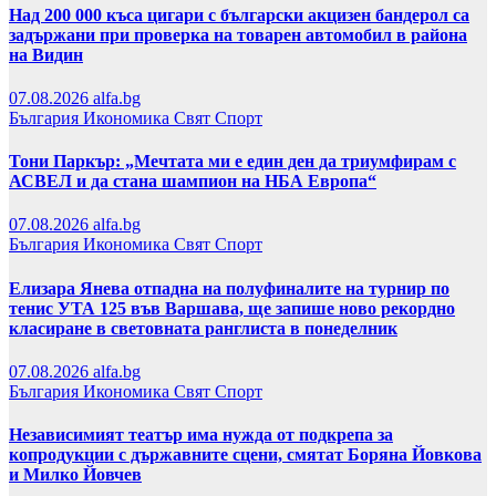
Над 200 000 къса цигари с български акцизен бандерол са
задържани при проверка на товарен автомобил в района
на Видин
07.08.2026
alfa.bg
България
Икономика
Свят
Спорт
Тони Паркър: „Мечтата ми е един ден да триумфирам с
АСВЕЛ и да стана шампион на НБА Европа“
07.08.2026
alfa.bg
България
Икономика
Свят
Спорт
Елизара Янева отпадна на полуфиналите на турнир по
тенис УТА 125 във Варшава, ще запише ново рекордно
класиране в световната ранглиста в понеделник
07.08.2026
alfa.bg
България
Икономика
Свят
Спорт
Независимият театър има нужда от подкрепа за
копродукции с държавните сцени, смятат Боряна Йовкова
и Милко Йовчев