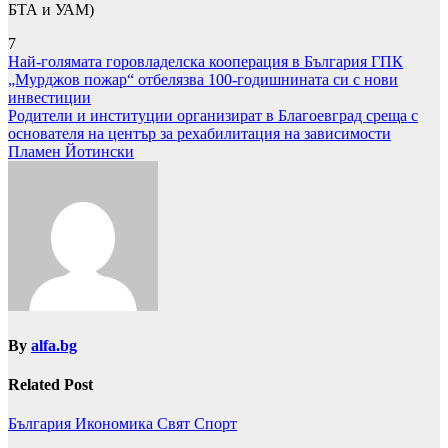
БТА и УАМ)
7
Навигация
Най-голямата горовладелска кооперация в България ГПК
„Мурджов пожар“ отбелязва 100-годишнината си с нови
инвестиции
Родители и институции организират в Благоевград среща с
основателя на център за рехабилитация на зависимости
Пламен Йотински
By
alfa.bg
Related Post
България
Икономика
Свят
Спорт