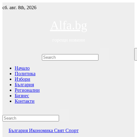
Skip
сб. авг. 8th, 2026
to
content
Alfa.bg
горещи новини
Начало
Политика
Избори
България
Регионални
Бизнес
Контакти
България
Икономика
Свят
Спорт