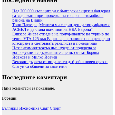
Последните новини
Над 200 000 къса цигари с български акцизен бандерол
са задържани при проверка на товарен автомобил в
района на Видин
Тони Паркър: „Мечтата ми е един ден да триумфирам с
АСВЕЛ и да стана шампион на НБА Европа“
Елизара Янева отпадна на полуфиналите на турнир по
тенис УТА 125 във Варшава, ще запише ново рекордно
класиране в световната ранглиста в понеделник
Независимият театър има нужда от подкрепа за
копродукции с държавните сцени, смятат Боряна
Йовкова и Милко Йовчев
Вековни дървета от вида летен дъб, обикновен орех и
благун са обявени за защитени
Последните коментари
Няма коментари за показване.
Горещи
България
Икономика
Свят
Спорт