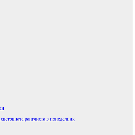
ин
 световната ранглиста в понеделник