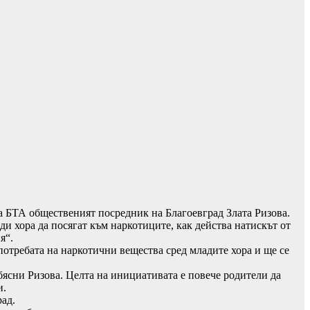
а БТА общественият посредник на Благоевград Злата Ризова.
ди хора да посягат към наркотиците, как действа натискът от
ия“.
употребата на наркотични вещества сред младите хора и ще се
бясни Ризова. Целта на инициативата е повече родители да
и.
ад.