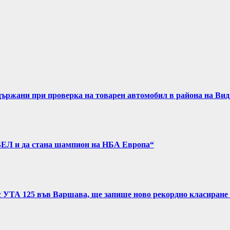
задържани при проверка на товарен автомобил в района на Ви
ВЕЛ и да стана шампион на НБА Европа“
с УТА 125 във Варшава, ще запише ново рекордно класиране 