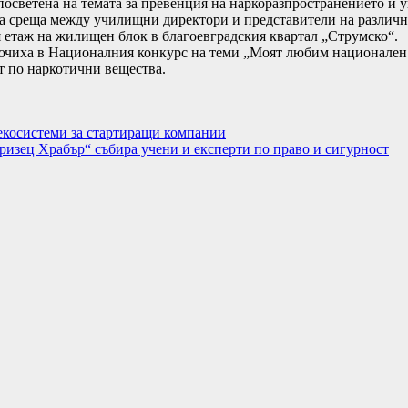
осветена на темата за превенция на наркоразпространението и у
а среща между училищни директори и представители на различни
я етаж на жилищен блок в благоевградския квартал „Струмско“.
лючиха в Националния конкурс на теми „Моят любим национален 
 по наркотични вещества.
 екосистеми за стартиращи компании
ризец Храбър“ събира учени и експерти по право и сигурност