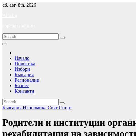
Skip
сб. авг. 8th, 2026
to
Alfa.bg
content
горещи новини
Начало
Политика
Избори
България
Регионални
Бизнес
Контакти
България
Икономика
Свят
Спорт
Родители и институции органи
рехабилитация на зависимос