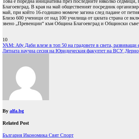
Това е поредна инициатива през последните няколко седмици, п
Благоевград. В края на май общественият посредник организир
май, при който 16-годишно момиче загина след падане от пети
Близо 600 ученици от над 100 училища от цялата страна се вк
звено „Превенции“ към Община Благоевград и Общински съвет
10
Навигация
УАМ: Абу Даби влезе в топ 50 на градовете в света, развиващи
Лятната научна сесия на Юридическия факултет на ВСУ „Черно
By
alfa.bg
Related Post
България
Икономика
Свят
Спорт