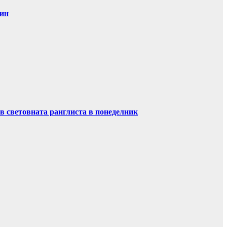
дин
в световната ранглиста в понеделник