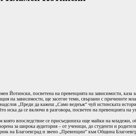
мен Йотински, посветена на превенцията на зависимости, каза з
ация на зависимости, ще засегне теми, свързани с причините мла
од надслов „Преди да кажеш „Само веднъж“ чуй истинската истор
йто иска да се включи в разговора, посветен на превенцията на 
ъм която впоследствие се присъединиха още майки на младежи, о
творена за широка аудитория – от ученици, до студенти и родител
ник на Благоевград и звено „Превенции“ към Община Благоевгр