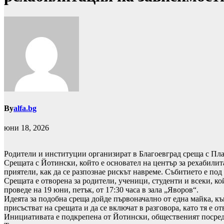
By
alfa.bg
юни 18, 2026
Родители и институции организират в Благоевград среща с Пла
Срещата с Йотински, който е основател на център за рехабилит
приятели, как да се разпознае рискът навреме. Събитието е п
Срещата е отворена за родители, ученици, студенти и всеки, ко
проведе на 19 юни, петък, от 17:30 часа в зала „Яворов“.
Идеята за подобна среща дойде първоначално от една майка, к
присъстват на срещата и да се включат в разговора, като тя е о
Инициативата е подкрепена от Йотински, общественият посред