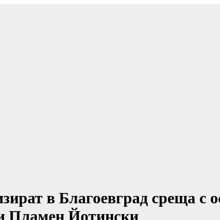
зират в Благоевград среща с о
ти Пламен Йотински