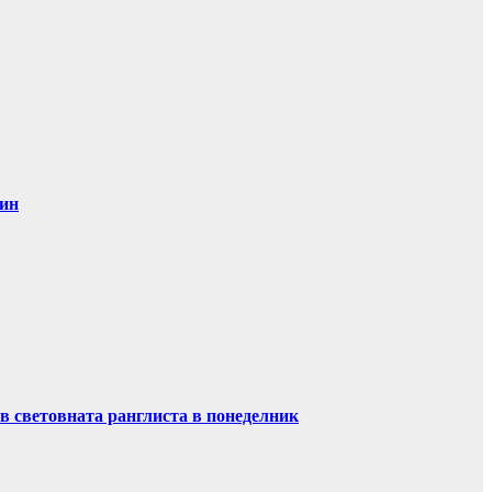
дин
в световната ранглиста в понеделник