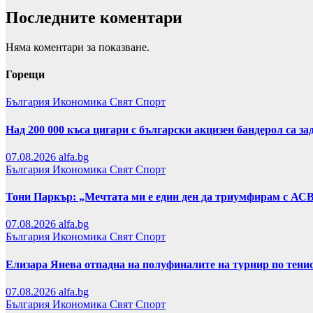
Последните коментари
Няма коментари за показване.
Горещи
България
Икономика
Свят
Спорт
Над 200 000 къса цигари с български акцизен бандерол са 
07.08.2026
alfa.bg
България
Икономика
Свят
Спорт
Тони Паркър: „Мечтата ми е един ден да триумфирам с АС
07.08.2026
alfa.bg
България
Икономика
Свят
Спорт
Елизара Янева отпадна на полуфиналите на турнир по тени
07.08.2026
alfa.bg
България
Икономика
Свят
Спорт