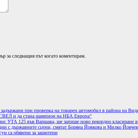
зър за следващия път когато коментирам.
а задържани при проверка на товарен автомобил в района на Вид
АСВЕЛ и да стана шампион на НБА Европа“
нис УТА 125 във Варшава, ще запише ново рекордно класиране в
ции с държавните сцени, смятат Боряна Йовкова и Милко Йовчев
гун са обявени за защитени