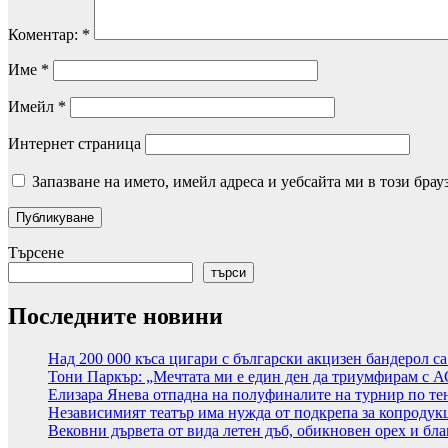
Коментар:
*
Име
*
Имейл
*
Интернет страница
Запазване на името, имейл адреса и уебсайта ми в този брау
Търсене
търси
Последните новини
Над 200 000 къса цигари с български акцизен бандерол с
Тони Паркър: „Мечтата ми е един ден да триумфирам с 
Елизара Янева отпадна на полуфиналите на турнир по те
Независимият театър има нужда от подкрепа за копродук
Вековни дървета от вида летен дъб, обикновен орех и бла