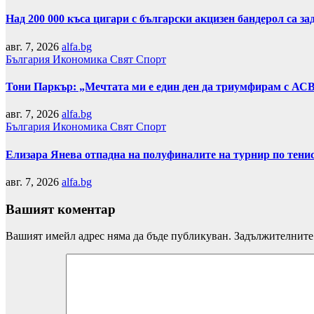
Над 200 000 къса цигари с български акцизен бандерол са 
авг. 7, 2026
alfa.bg
България
Икономика
Свят
Спорт
Тони Паркър: „Мечтата ми е един ден да триумфирам с АС
авг. 7, 2026
alfa.bg
България
Икономика
Свят
Спорт
Елизара Янева отпадна на полуфиналите на турнир по тени
авг. 7, 2026
alfa.bg
Вашият коментар
Вашият имейл адрес няма да бъде публикуван.
Задължителните 