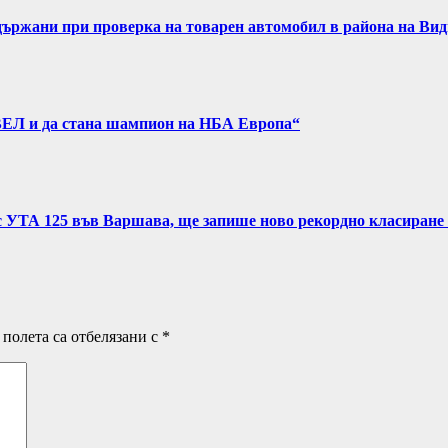
задържани при проверка на товарен автомобил в района на Ви
ВЕЛ и да стана шампион на НБА Европа“
с УТА 125 във Варшава, ще запише ново рекордно класиране 
полета са отбелязани с
*