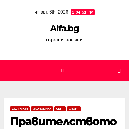
Skip
чт. авг. 6th, 2026
1:34:51 PM
to
content
Alfa.bg
горещи новини
БЪЛГАРИЯ
ИКОНОМИКА
СВЯТ
СПОРТ
Правителството