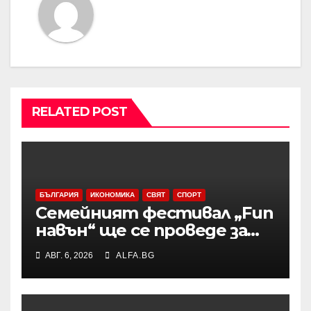
RELATED POST
БЪЛГАРИЯ
ИКОНОМИКА
СВЯТ
СПОРТ
Семейният фестивал „Fun
навън“ ще се проведе за
осми път в Трявна
АВГ. 6, 2026
ALFA.BG