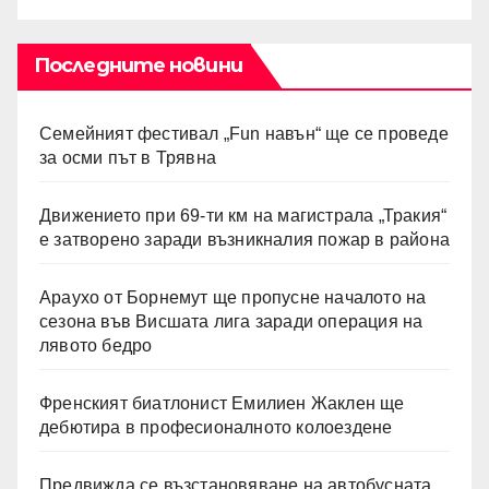
Последните новини
Семейният фестивал „Fun навън“ ще се проведе
за осми път в Трявна
Движението при 69-ти км на магистрала „Тракия“
е затворено заради възникналия пожар в района
Араухо от Борнемут ще пропусне началото на
сезона във Висшата лига заради операция на
лявото бедро
Френският биатлонист Емилиен Жаклен ще
дебютира в професионалното колоездене
Предвижда се възстановяване на автобусната