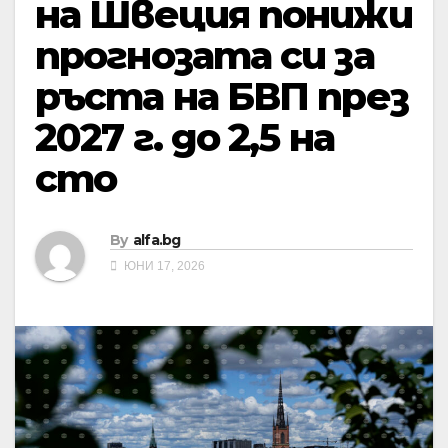
на Швеция понижи
прогнозата си за
ръста на БВП през
2027 г. до 2,5 на
сто
By
alfa.bg
ЮНИ 17, 2026