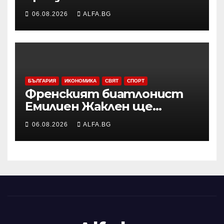
сезона във Висшата лига
06.08.2026
ALFA.BG
заради операция на лявото
бедро
БЪЛГАРИЯ
ИКОНОМИКА
СВЯТ
СПОРТ
Френският биатлонист
Емилиен Жаклен ще
дебютира в
06.08.2026
ALFA.BG
професионалното
колоездене