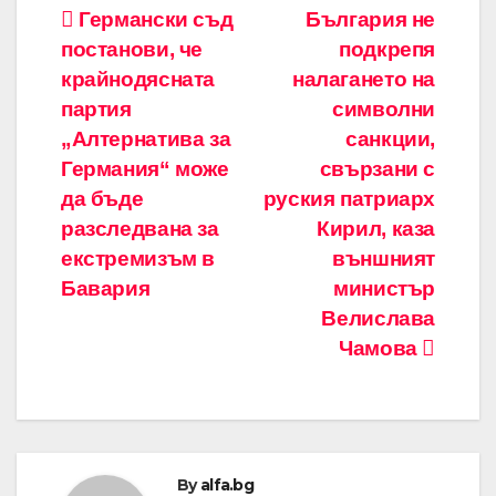
Навигация
Германски съд
България не
постанови, че
подкрепя
крайнодясната
налагането на
партия
символни
„Алтернатива за
санкции,
Германия“ може
свързани с
да бъде
руския патриарх
разследвана за
Кирил, каза
екстремизъм в
външният
Бавария
министър
Велислава
Чамова
By
alfa.bg