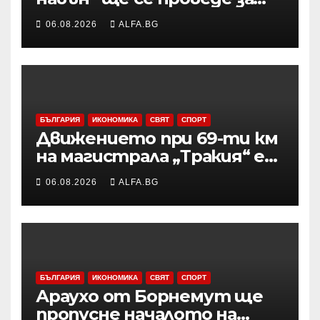
осми път в Трявна
06.08.2026
ALFA.BG
БЪЛГАРИЯ
ИКОНОМИКА
СВЯТ
СПОРТ
Движението при 69-ти км
на магистрала „Тракия“ е
затворено заради
06.08.2026
ALFA.BG
възникналия пожар в
района
БЪЛГАРИЯ
ИКОНОМИКА
СВЯТ
СПОРТ
Араухо от Борнемут ще
пропусне началото на