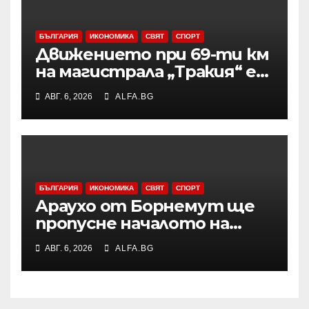
БЪЛГАРИЯ
ИКОНОМИКА
СВЯТ
СПОРТ
Движението при 69-ти км
на магистрала „Тракия“ е
затворено заради
АВГ. 6, 2026
ALFA.BG
възникналия пожар в
района
БЪЛГАРИЯ
ИКОНОМИКА
СВЯТ
СПОРТ
Араухо от Борнемут ще
пропусне началото на
сезона във Висшата лига
АВГ. 6, 2026
ALFA.BG
заради операция на лявото
бедро