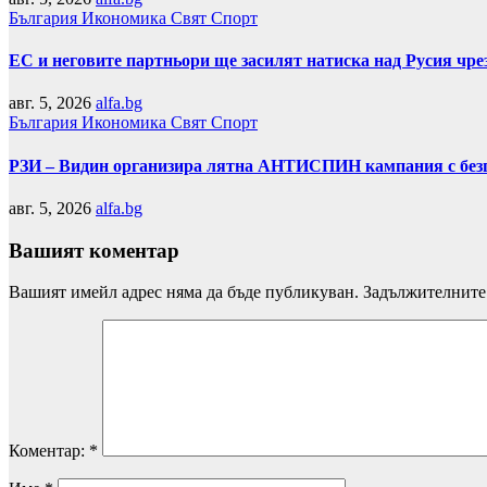
България
Икономика
Свят
Спорт
ЕС и неговите партньори ще засилят натиска над Русия чр
авг. 5, 2026
alfa.bg
България
Икономика
Свят
Спорт
РЗИ – Видин организира лятна АНТИСПИН кампания с безп
авг. 5, 2026
alfa.bg
Вашият коментар
Вашият имейл адрес няма да бъде публикуван.
Задължителните 
Коментар:
*