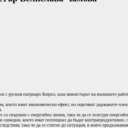
ни с руския патриарх Кирил, каза министърът на външните рабо
ия, които имат икономически ефект, но ощетяват държавите-член
.
е са свързани с енергийна линия, така че да се осигури енергийн
ни санкции, които имат потенциал да бъдат контрапродуктивни, 
едствия, така че да се стигне до ситуация, в която продължаване