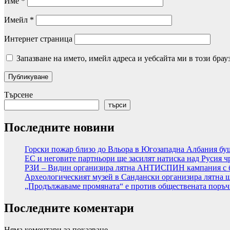
Име
*
Имейл
*
Интернет страница
Запазване на името, имейл адреса и уебсайта ми в този брау
Търсене
търси
Последните новини
Горски пожар близо до Вльора в Югозападна Албания б
ЕС и неговите партньори ще засилят натиска над Русия 
РЗИ – Видин организира лятна АНТИСПИН кампания с б
Археологическият музей в Сандански организира лятна ш
„Продължаваме промяната“ е против обществената поръчка
Последните коментари
Няма коментари за показване.