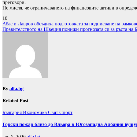
преговори.
Не мисля, че ограничаването на финансовите активи в определе
10
Навигация
Абас и Лавров обсъдиха подготовката за подписване на рамко
Правителството на Швеция понижи прогнозата си за ръста на БВ
By
alfa.bg
Related Post
България
Икономика
Свят
Спорт
Горски пожар близо до Вльора в Югозападна Албания бушу
авг. 5, 2026
alfa.bg