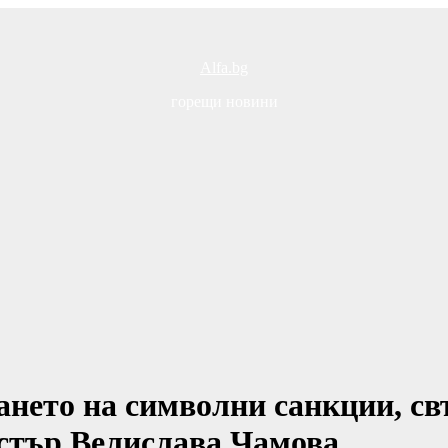
Alfa.bg
горещи новини
ането на символни санкции, св
стър Велислава Чамова