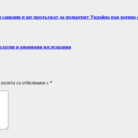
ез санкции и ще продължат да подкрепят Украйна във военно
латни и анонимни изследвания
полета са отбелязани с
*