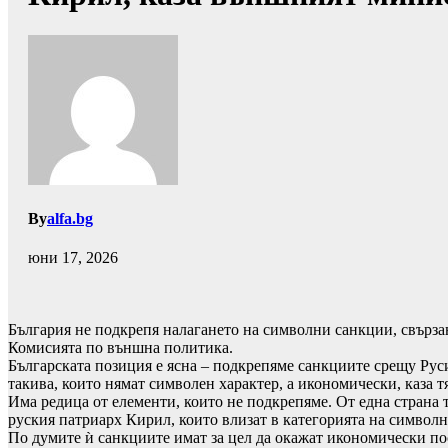
By
alfa.bg
юни 17, 2026
България не подкрепя налагането на символни санкции, свърза
Комисията по външна политика.
Българската позиция е ясна – подкрепяме санкциите срещу Рус
такива, които нямат символен характер, а икономически, каза тя
Има редица от елементи, които не подкрепяме. От една страна т
руския патриарх Кирил, които влизат в категорията на символ
По думите ѝ санкциите имат за цел да окажат икономически посл