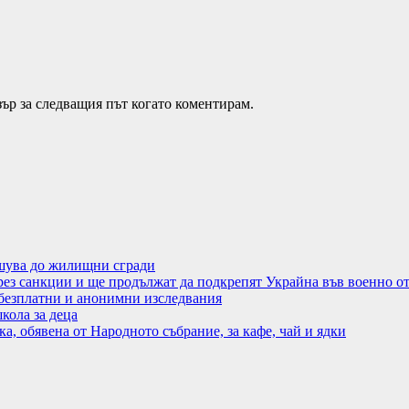
зър за следващия път когато коментирам.
ушува до жилищни сгради
чрез санкции и ще продължат да подкрепят Украйна във военно 
езплатни и анонимни изследвания
кола за деца
, обявена от Народното събрание, за кафе, чай и ядки