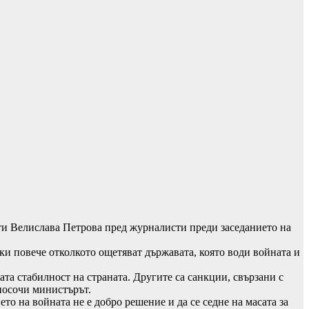
ти Велислава Петрова пред журналисти преди заседанието на
ки повече отколкото ощетяват държавата, която води войната и
ата стабилност на страната. Другите са санкции, свързани с
посочи министърът.
то на войната не е добро решение и да се седне на масата за