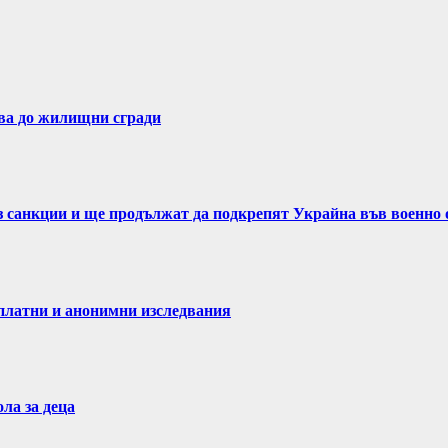
ва до жилищни сгради
ез санкции и ще продължат да подкрепят Украйна във военно
латни и анонимни изследвания
ла за деца