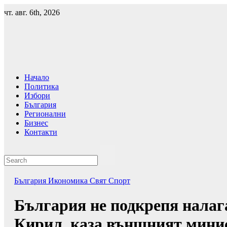
Skip
чт. авг. 6th, 2026
to
content
Начало
Политика
Избори
България
Регионални
Бизнес
Контакти
България
Икономика
Свят
Спорт
България не подкрепя налаг
Кирил, каза външният мини