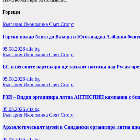
Горещи
България
Икономика
Свят
Спорт
Горски пожар близо до Вльора в Югозападна Албания бушу
05.08.2026
alfa.bg
България
Икономика
Свят
Спорт
ЕС и неговите партньори ще засилят натиска над Русия чр
05.08.2026
alfa.bg
България
Икономика
Свят
Спорт
РЗИ – Видин организира лятна АНТИСПИН кампания с безп
05.08.2026
alfa.bg
България
Икономика
Свят
Спорт
Археологическият музей в Сандански организира лятна шко
05.08.2026
alfa.bg