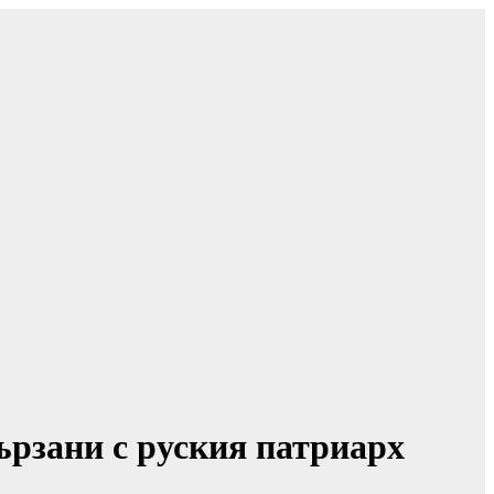
ързани с руския патриарх