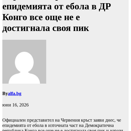
епидемията от ебола в ДР
Конго все още не е
достигнала своя пик
By
alfa.bg
юни 16, 2026
Официален представител на Червения кръст заяви днес, че
епидемията от ебола в източната част на Демократична
република Конго все още не е достигнала своя пик и изрази