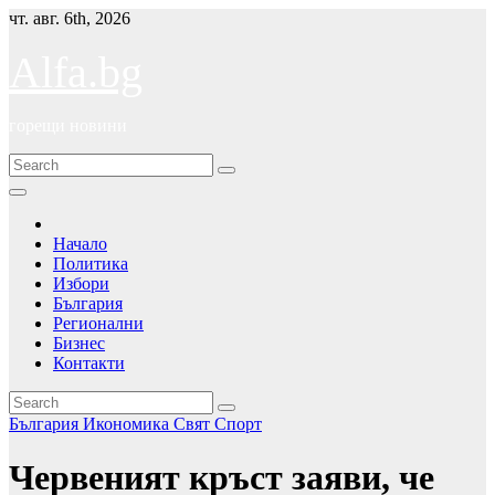
Skip
чт. авг. 6th, 2026
to
content
Alfa.bg
горещи новини
Начало
Политика
Избори
България
Регионални
Бизнес
Контакти
България
Икономика
Свят
Спорт
Червеният кръст заяви, че