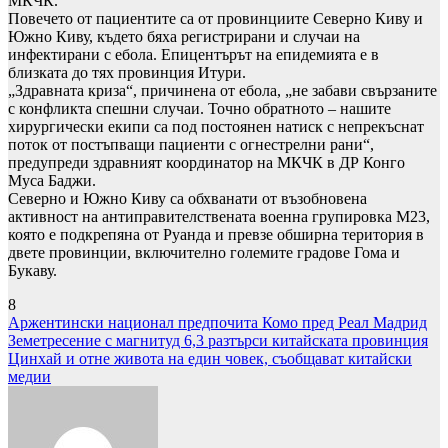
МКЧК.
Повечето от пациентите са от провинциите Северно Киву и
Южно Киву, където бяха регистрирани и случаи на
инфектирани с ебола. Епицентърът на епидемията е в
близката до тях провинция Итури.
„Здравната криза“, причинена от ебола, „не забави свързаните
с конфликта спешни случаи. Точно обратното – нашите
хирургически екипи са под постоянен натиск с непрекъснат
поток от постъпващи пациенти с огнестрелни рани“,
предупреди здравният координатор на МКЧК в ДР Конго
Муса Баджи.
Северно и Южно Киву са обхванати от възобновена
активност на антиправителствената военна групировка М23,
която е подкрепяна от Руанда и превзе обширна територия в
двете провинции, включително големите градове Гома и
Букаву.
8
Навигация
Аржентински национал предпочита Комо пред Реал Мадрид
Земетресение с магнитуд 6,3 разтърси китайската провинция
Цинхай и отне живота на един човек, съобщават китайски
медии