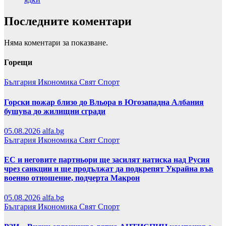
Последните коментари
Няма коментари за показване.
Горещи
България
Икономика
Свят
Спорт
Горски пожар близо до Вльора в Югозападна Албания
бушува до жилищни сгради
05.08.2026
alfa.bg
България
Икономика
Свят
Спорт
ЕС и неговите партньори ще засилят натиска над Русия
чрез санкции и ще продължат да подкрепят Украйна във
военно отношение, подчерта Макрон
05.08.2026
alfa.bg
България
Икономика
Свят
Спорт