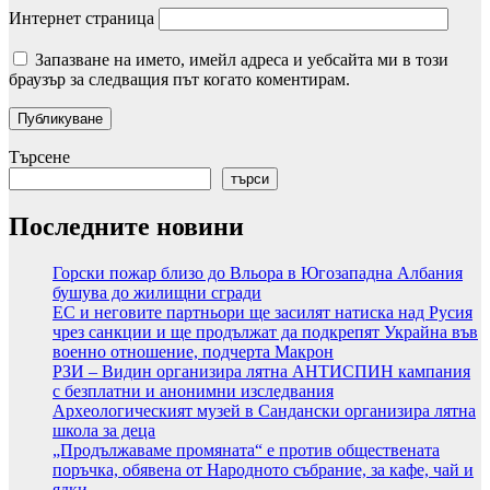
Интернет страница
Запазване на името, имейл адреса и уебсайта ми в този
браузър за следващия път когато коментирам.
Търсене
търси
Последните новини
Горски пожар близо до Вльора в Югозападна Албания
бушува до жилищни сгради
ЕС и неговите партньори ще засилят натиска над Русия
чрез санкции и ще продължат да подкрепят Украйна във
военно отношение, подчерта Макрон
РЗИ – Видин организира лятна АНТИСПИН кампания
с безплатни и анонимни изследвания
Археологическият музей в Сандански организира лятна
школа за деца
„Продължаваме промяната“ е против обществената
поръчка, обявена от Народното събрание, за кафе, чай и
ядки