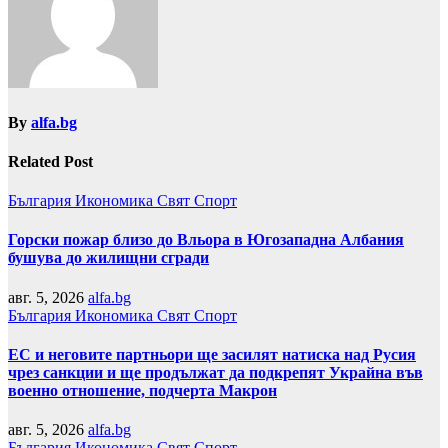
By
alfa.bg
Related Post
България
Икономика
Свят
Спорт
Горски пожар близо до Вльора в Югозападна Албания
бушува до жилищни сгради
авг. 5, 2026
alfa.bg
България
Икономика
Свят
Спорт
ЕС и неговите партньори ще засилят натиска над Русия
чрез санкции и ще продължат да подкрепят Украйна във
военно отношение, подчерта Макрон
авг. 5, 2026
alfa.bg
България
Икономика
Свят
Спорт