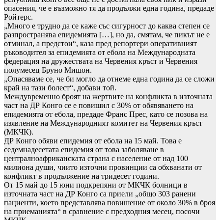
опасения, че е възможно тя да продължи една година, предаде
Ройтерс.
„Много е трудно да се каже със сигурност до каква степен се
разпространява епидемията […], но да, смятам, че пикът не е
отминал, а предстои“, каза пред репортери оперативният
ръководител за епидемията от ебола на Международната
федерация на дружествата на Червения кръст и Червения
полумесец Бруно Мишон.
„Опасяваме се, че би могло да отнеме една година да се сложи
край на тази болест“, добави той.
Междувременно броят на жертвите на конфликта в източната
част на ДР Конго се е повишил с 30% от обявяването на
епидемията от ебола, предаде Франс Прес, като се позова на
изявление на Международният комитет на Червения кръст
(МКЧК).
ДР Конго обяви епидемия от ебола на 15 май. Това е
седемнадесетата епидемия от това заболяване в
централноафриканската страна с население от над 100
милиона души, чиито източни провинции са обхванати от
конфликт в продължение на тридесет години.
От 15 май до 15 юни подкрепяни от МКЧК болници в
източната част на ДР Конго са приели „общо 303 ранени
пациенти, което представлява повишение от около 30% в броя
на приеманията“ в сравнение с предходния месец, посочи