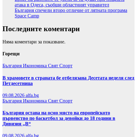
атака в Одеса, съобщи областният управител
България спечели второ отличие от лятната програма
Space Camp
Последните коментари
Няма коментари за показване.
Горещи
България
Икономика
Свят
Спорт
В храмовете в страната бе отбелязана Десетата неделя след
Петдесетница
09.08.2026
alfa.bg
България
Икономика
Свят
Спорт
България остана на осмо място на европейското
първенство по баскетбол за девойки до 18 години в
Дивизия „В“
09.08.2026
alfa.bg