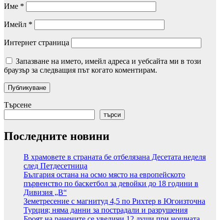
Име
*
Имейл
*
Интернет страница
Запазване на името, имейл адреса и уебсайта ми в този
браузър за следващия път когато коментирам.
Търсене
търси
Последните новини
В храмовете в страната бе отбелязана Десетата неделя
след Петдесетница
България остана на осмо място на европейското
първенство по баскетбол за девойки до 18 години в
Дивизия „В“
Земетресение с магнитуд 4,5 по Рихтер в Югоизточна
Турция; няма данни за пострадали и разрушения
Броят на ранените се увеличи 12 души при нощната