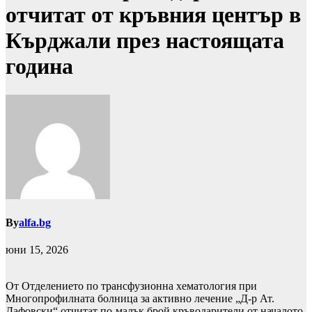
отчитат от кръвния център в
Кърджали през настоящата
година
By
alfa.bg
юни 15, 2026
От Отделението по трансфузионна хематология при
Многопрофилната болница за активно лечение „Д-р Ат.
Дафовски“ отчитат по-малък брой кръводарители от началото