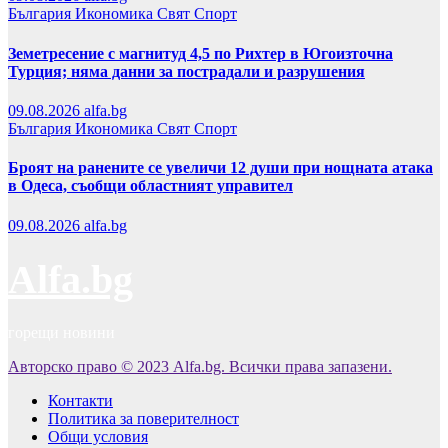
България
Икономика
Свят
Спорт
Земетресение с магнитуд 4,5 по Рихтер в Югоизточна
Турция; няма данни за пострадали и разрушения
09.08.2026
alfa.bg
България
Икономика
Свят
Спорт
Броят на ранените се увеличи 12 души при нощната атака
в Одеса, съобщи областният управител
09.08.2026
alfa.bg
Alfa.bg
горещи новини
Авторско право © 2023 Alfa.bg. Всички права запазени.
Контакти
Политика за поверителност
Общи условия