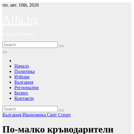
Skip
пн. авг. 10th, 2026
to
content
Alfa.bg
горещи новини
Начало
Политика
Избори
България
Регионални
Бизнес
Контакти
България
Икономика
Свят
Спорт
По-малко кръводарители