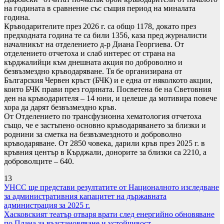
на годината в сравнение със същия период на миналата
година.
Кръводарителите през 2026 г. са общо 1178, докато през
предходната година те са били 1356, каза пред журналисти
началникът на отделението д-р Диана Георгиева. От
отделението отчетоха и слаб интерес от страна на
кърджалийци към днешната акция по доброволно и
безвъзмездно кръводаряване. Тя бе организирана от
Българския Червен кръст (БЧК) и е една от няколкото акции,
които БЧК прави през годината. Посветена бе на Световния
ден на кръводарителя – 14 юни, и целеше да мотивира повече
хора да дарят безвъзмездно кръв.
От Отделението по трансфузионна хематология отчетоха
също, че е застъпено основно кръводаряването за близки и
роднини за сметка на безвъзмездното и доброволно
кръводаряване. От 2850 човека, дарили кръв през 2025 г. в
кръвния център в Кърджали, донорите за близки са 2210, а
доброволците – 640.
13
Навигация
УНСС ще представи резултатите от Националното изследване
за административния капацитет на държавната
администрация за 2025 г.
Хасковският театър отваря врати след енергийно обновяване
по Плана за възстановяване и устойчивост