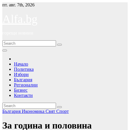
Skip
пт. авг. 7th, 2026
to
content
Alfa.bg
горещи новини
Начало
Политика
Избори
България
Регионални
Бизнес
Контакти
България
Икономика
Свят
Спорт
За година и половина