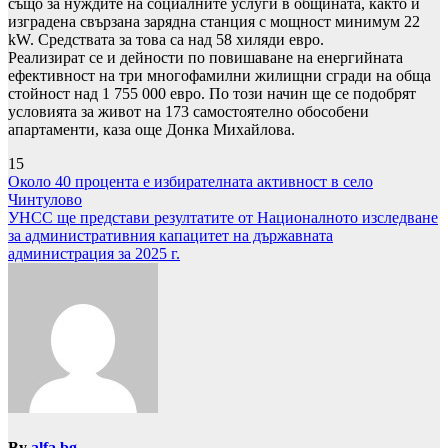
също за нуждите на социалните услуги в общината, както и
изградена свързана зарядна станция с мощност минимум 22
kW. Средствата за това са над 58 хиляди евро.
Реализират се и дейности по повишаване на енергийната
ефективност на три многофамилни жилищни сгради на обща
стойност над 1 755 000 евро. По този начин ще се подобрят
условията за живот на 173 самостоятелно обособени
апартаменти, каза още Донка Михайлова.
15
Навигация
Около 40 процента е избирателната активност в село
Чинтулово
УНСС ще представи резултатите от Националното изследване
за административния капацитет на държавната
администрация за 2025 г.
By
alfa.bg