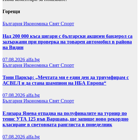
Горещи
България
Икономика
Свят
Спорт
Над 200 000 къса цигари с български акцизен бандерол са
задържани при проверка на товарен автомобил в района
на Видин
07.08.2026
alfa.bg
България
Икономика
Свят
Спорт
Тони Паркър: „Мечтата ми е един ден да триумфирам с
АСВЕЛ и да стана шампион на НБА Европа“
07.08.2026
alfa.bg
България
Икономика
Свят
Спорт
Елизара Янева отпадна на полуфиналите на турнир по
тенис УТА 125 във Варшава, ще запише ново рекордно
класиране в световната ранглиста в понеделник
07.08.2026
alfa.bg