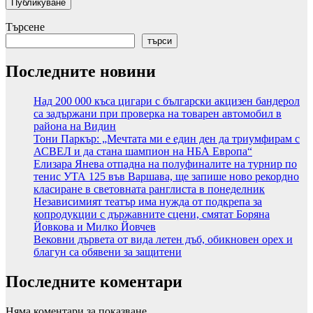
Търсене
търси
Последните новини
Над 200 000 къса цигари с български акцизен бандерол
са задържани при проверка на товарен автомобил в
района на Видин
Тони Паркър: „Мечтата ми е един ден да триумфирам с
АСВЕЛ и да стана шампион на НБА Европа“
Елизара Янева отпадна на полуфиналите на турнир по
тенис УТА 125 във Варшава, ще запише ново рекордно
класиране в световната ранглиста в понеделник
Независимият театър има нужда от подкрепа за
копродукции с държавните сцени, смятат Боряна
Йовкова и Милко Йовчев
Вековни дървета от вида летен дъб, обикновен орех и
благун са обявени за защитени
Последните коментари
Няма коментари за показване.