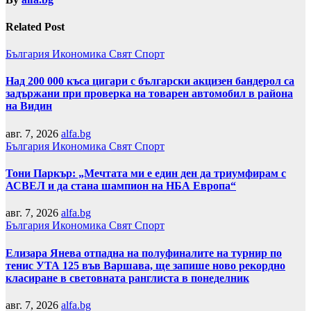
Related Post
България
Икономика
Свят
Спорт
Над 200 000 къса цигари с български акцизен бандерол са
задържани при проверка на товарен автомобил в района
на Видин
авг. 7, 2026
alfa.bg
България
Икономика
Свят
Спорт
Тони Паркър: „Мечтата ми е един ден да триумфирам с
АСВЕЛ и да стана шампион на НБА Европа“
авг. 7, 2026
alfa.bg
България
Икономика
Свят
Спорт
Елизара Янева отпадна на полуфиналите на турнир по
тенис УТА 125 във Варшава, ще запише ново рекордно
класиране в световната ранглиста в понеделник
авг. 7, 2026
alfa.bg