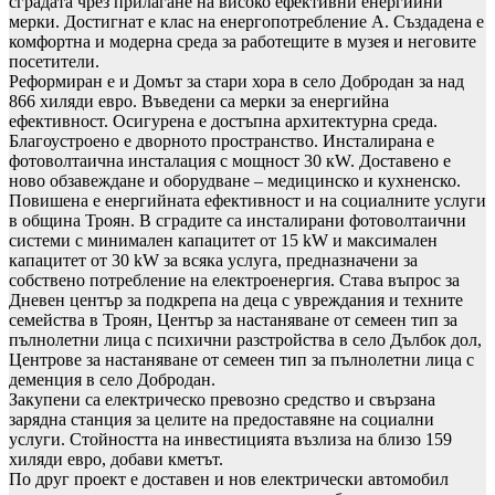
сградата чрез прилагане на високо ефективни енергийни
мерки. Достигнат е клас на енергопотребление А. Създадена е
комфортна и модерна среда за работещите в музея и неговите
посетители.
Реформиран е и Домът за стари хора в село Добродан за над
866 хиляди евро. Въведени са мерки за енергийна
ефективност. Осигурена е достъпна архитектурна среда.
Благоустроено е дворното пространство. Инсталирана е
фотоволтаична инсталация с мощност 30 кW. Доставено е
ново обзавеждане и оборудване – медицинско и кухненско.
Повишена е енергийната ефективност и на социалните услуги
в община Троян. В сградите са инсталирани фотоволтаични
системи с минимален капацитет от 15 kW и максимален
капацитет от 30 kW за всяка услуга, предназначени за
собствено потребление на електроенергия. Става въпрос за
Дневен център за подкрепа на деца с увреждания и техните
семейства в Троян, Център за настаняване от семеен тип за
пълнолетни лица с психични разстройства в село Дълбок дол,
Центрове за настаняване от семеен тип за пълнолетни лица с
деменция в село Добродан.
Закупени са електрическо превозно средство и свързана
зарядна станция за целите на предоставяне на социални
услуги. Стойността на инвестицията възлиза на близо 159
хиляди евро, добави кметът.
По друг проект е доставен и нов електрически автомобил