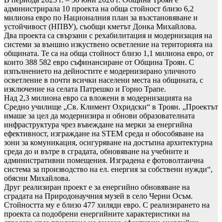
администрирала 10 проекта на обща стойност близо 6,2
милиона евро по Националния план за възстановяване и
устойчивост (НПВУ), съобщи кметът Донка Михайлова.
Два проекта са свързани с рехабилитация и модернизация на
системи за външно изкуствено осветление на територията на
общината. Те са на обща стойност близо 1,1 милиона евро, от
които 388 582 евро съфинансиране от Община Троян. С
изпълнението на дейностите е модернизирано уличното
осветление в почти всички населени места на общината, с
изключение на селата Патрешко и Горно Трапе.
Над 2,3 милиона евро са вложени в модернизацията на
Средно училище „Св. Климент Охридски“ в Троян. „Проектът
имаше за цел да модернизира и обнови образователната
инфраструктура чрез въвеждане на мерки за енергийна
ефективност, изграждане на STEM среда и обособяване на
зони за комуникация, осигуряване на достъпна архитектурна
среда до и вътре в сградата, обновяване на учебните и
административни помещения. Изградена е фотоволтаична
система за производство на ел. енергия за собствени нужди“,
обясни Михайлова.
Друг реализиран проект е за енергийно обновяване на
сградата на Природонаучния музей в село Черни Осъм.
Стойността му е близо 477 хиляди евро. С реализирането на
проекта са подобрени енергийните характеристики на