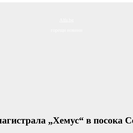
Alfa.bg
горещи новини
магистрала „Хемус“ в посока С