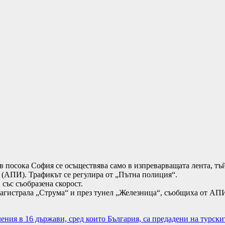
 посока София се осъществява само в изпреварващата лента, тъ
 (АПИ). Трафикът се регулира от „Пътна полиция“.
със съобразена скорост.
агистрала „Струма“ и през тунел „Железница“, съобщиха от АПИ
ния в 16 държави, сред които България, са предадени на турски