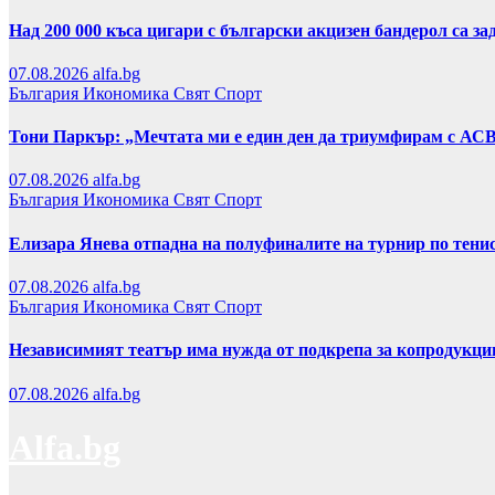
Над 200 000 къса цигари с български акцизен бандерол са 
07.08.2026
alfa.bg
България
Икономика
Свят
Спорт
Тони Паркър: „Мечтата ми е един ден да триумфирам с АС
07.08.2026
alfa.bg
България
Икономика
Свят
Спорт
Елизара Янева отпадна на полуфиналите на турнир по тени
07.08.2026
alfa.bg
България
Икономика
Свят
Спорт
Независимият театър има нужда от подкрепа за копродукци
07.08.2026
alfa.bg
Alfa.bg