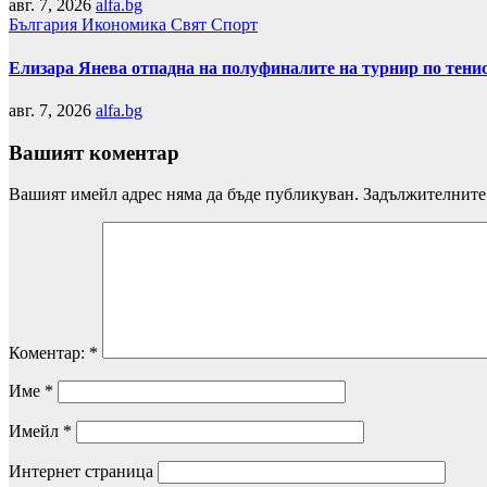
авг. 7, 2026
alfa.bg
България
Икономика
Свят
Спорт
Елизара Янева отпадна на полуфиналите на турнир по тени
авг. 7, 2026
alfa.bg
Вашият коментар
Вашият имейл адрес няма да бъде публикуван.
Задължителните 
Коментар:
*
Име
*
Имейл
*
Интернет страница