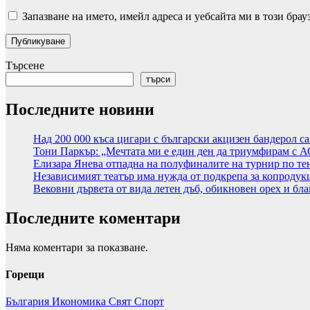
Запазване на името, имейл адреса и уебсайта ми в този брау
Търсене
търси
Последните новини
Над 200 000 къса цигари с български акцизен бандерол с
Тони Паркър: „Мечтата ми е един ден да триумфирам с 
Елизара Янева отпадна на полуфиналите на турнир по те
Независимият театър има нужда от подкрепа за копродук
Вековни дървета от вида летен дъб, обикновен орех и бла
Последните коментари
Няма коментари за показване.
Горещи
България
Икономика
Свят
Спорт