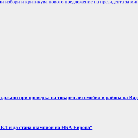
и избори и критикува новото предложение на президента за ми
задържани при проверка на товарен автомобил в района на Ви
ВЕЛ и да стана шампион на НБА Европа“