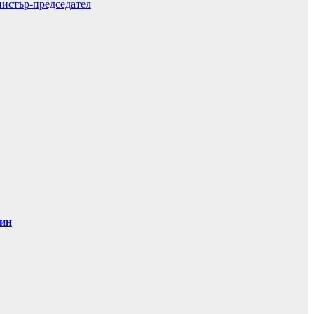
нистър-председател
дин