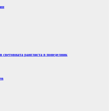
дин
в световната ранглиста в понеделник
ев