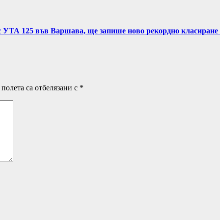
с УТА 125 във Варшава, ще запише ново рекордно класиране 
полета са отбелязани с
*