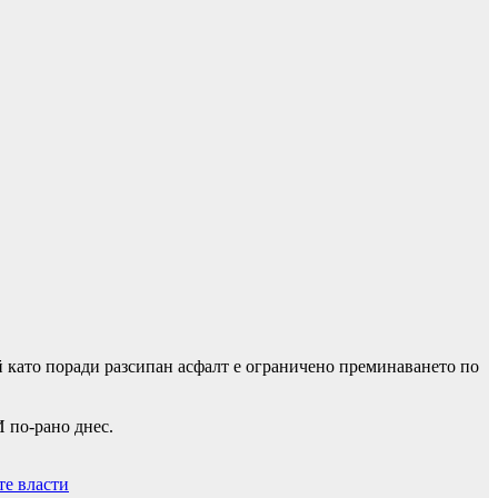
й като поради разсипан асфалт е ограничено преминаването по
 по-рано днес.
те власти