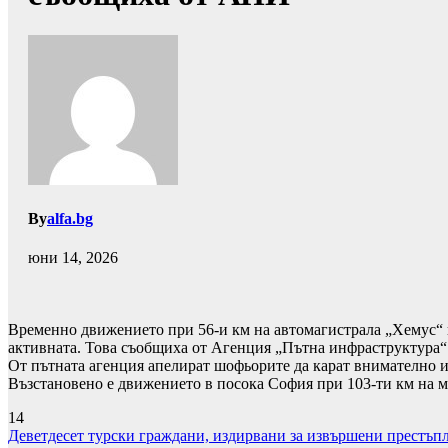
By
alfa.bg
юни 14, 2026
Временно движението при 56-и км на автомагистрала „Хемус“ в
активната. Това съобщиха от Агенция „Пътна инфраструктура“
От пътната агенция апелират шофьорите да карат внимателно и 
Възстановено е движението в посока София при 103-ти км на м
14
Навигация
Деветдесет турски граждани, издирвани за извършени престъпле