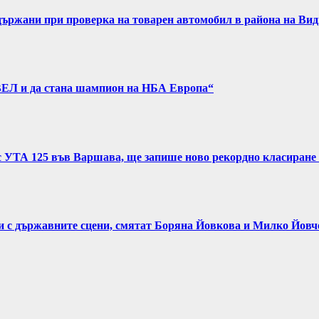
задържани при проверка на товарен автомобил в района на Ви
ВЕЛ и да стана шампион на НБА Европа“
с УТА 125 във Варшава, ще запише ново рекордно класиране 
и с държавните сцени, смятат Боряна Йовкова и Милко Йовч