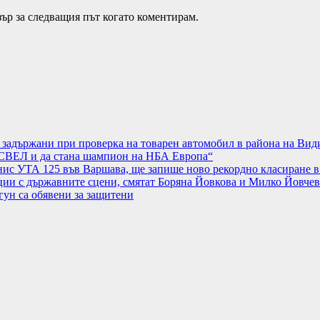
зър за следващия път когато коментирам.
а задържани при проверка на товарен автомобил в района на Вид
АСВЕЛ и да стана шампион на НБА Европа“
нис УТА 125 във Варшава, ще запише ново рекордно класиране в
ции с държавните сцени, смятат Боряна Йовкова и Милко Йовчев
гун са обявени за защитени