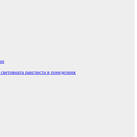
ин
 световната ранглиста в понеделник