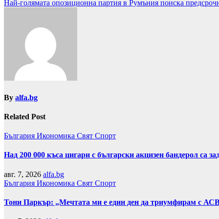
Най-голямата опозиционна партия в Румъния поиска предсрочн
By
alfa.bg
Related Post
България
Икономика
Свят
Спорт
Над 200 000 къса цигари с български акцизен бандерол са 
авг. 7, 2026
alfa.bg
България
Икономика
Свят
Спорт
Тони Паркър: „Мечтата ми е един ден да триумфирам с АС