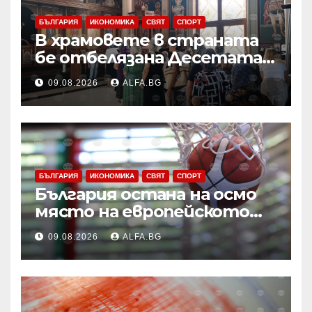
БЪЛГАРИЯ
ИКОНОМИКА
СВЯТ
СПОРТ
В храмовете в страната
бе отбелязана Десетата
неделя след
09.08.2026
ALFA.BG
Петдесетница
БЪЛГАРИЯ
ИКОНОМИКА
СВЯТ
СПОРТ
България остана на осмо
място на европейското
първенство по баскетбол
09.08.2026
ALFA.BG
за девойки до 18 години в
Дивизия „В“