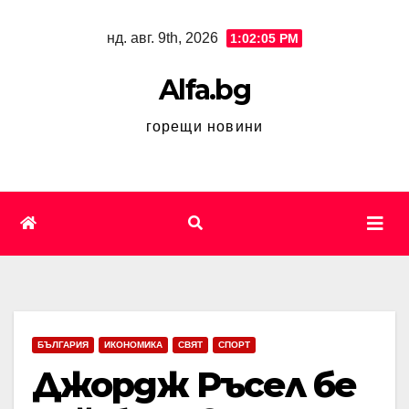
Skip
нд. авг. 9th, 2026
1:02:06 PM
to
content
Alfa.bg
горещи новини
БЪЛГАРИЯ
ИКОНОМИКА
СВЯТ
СПОРТ
Джордж Ръсел бе