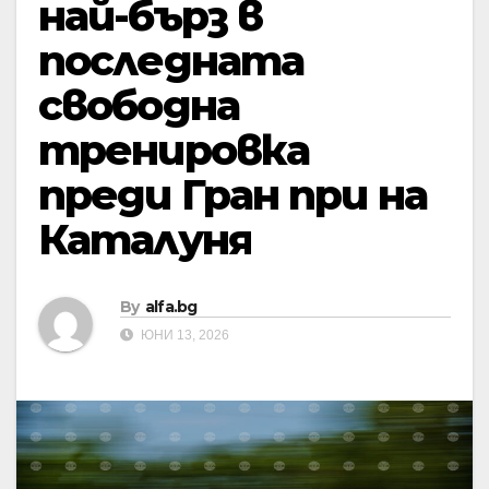
най-бърз в
последната
свободна
тренировка
преди Гран при на
Каталуня
By
alfa.bg
ЮНИ 13, 2026