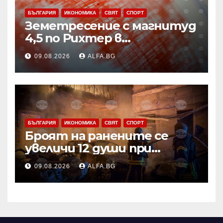
БЪЛГАРИЯ
ИКОНОМИКА
СВЯТ
СПОРТ
Земетресение с магнитуд
4,5 по Рихтер в
Югоизточна Турция; няма
09.08.2026
ALFA.BG
данни за пострадали и
разрушения
БЪЛГАРИЯ
ИКОНОМИКА
СВЯТ
СПОРТ
Броят на ранените се
увеличи 12 души при
нощната атака в Одеса,
09.08.2026
ALFA.BG
съобщи областният
управител