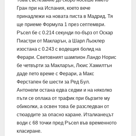
Гран при на Испания, което вече
принадлежи на новата писта в Мадрид. Тя
ще приеме Формула 1 през септември.
Ръсел бе с 0.214 секунди по-бърз от Оскар
Пиастри от Макларън, а Шарл Льоклер
изостана с 0.243 с водещия болид на
Ферари. Световният шампион Ландо Норис
бе четвърти за Макларън, Люис Хамилтън
даде пето време с Ферари, а Макс
Ферстапен бе шести за Ред Бул.
Антонели остана едва седми и на няколко
пъти се оплака от трафик при бързите му
обиколки, а освен това бе разследван от
стюардите за опасно каране. Италианецът
води с 68 точки пред Ръсел във временното
класиране.