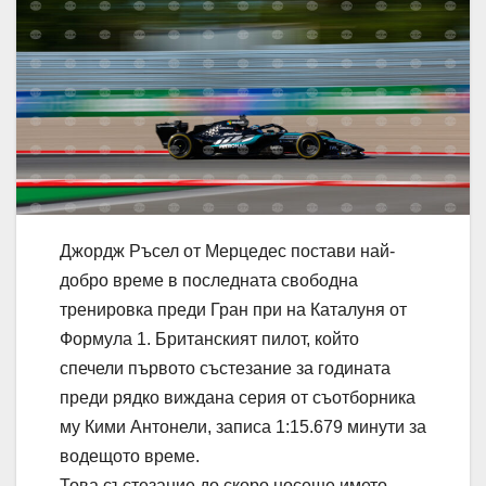
Джордж Ръсел от Мерцедес постави най-
добро време в последната свободна
тренировка преди Гран при на Каталуня от
Формула 1. Британският пилот, който
спечели първото състезание за годината
преди рядко виждана серия от съотборника
му Кими Антонели, записа 1:15.679 минути за
водещото време.
Това състезание до скоро носеше името