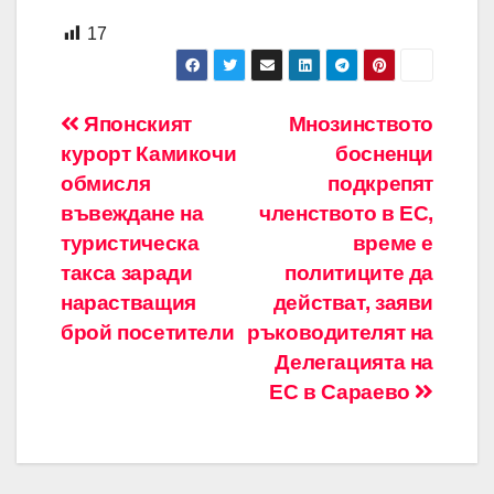
17
Навигация
Японският
Мнозинството
курорт Камикочи
босненци
обмисля
подкрепят
въвеждане на
членството в ЕС,
туристическа
време е
такса заради
политиците да
нарастващия
действат, заяви
брой посетители
ръководителят на
Делегацията на
ЕС в Сараево