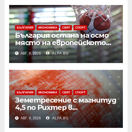
БЪЛГАРИЯ
ИКОНОМИКА
СВЯТ
СПОРТ
България остана на осмо
място на европейското
първенство по баскетбол
АВГ. 9, 2026
ALFA.BG
за девойки до 18 години в
Дивизия „В“
БЪЛГАРИЯ
ИКОНОМИКА
СВЯТ
СПОРТ
Земетресение с магнитуд
4,5 по Рихтер в
Югоизточна Турция; няма
АВГ. 9, 2026
ALFA.BG
данни за пострадали и
разрушения