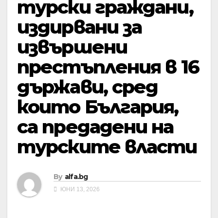
турски граждани,
издирвани за
извършени
престъпления в 16
държави, сред
които България,
са предадени на
турските власти
By
alfa.bg
ЮНИ 13, 2026