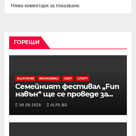
Няма коментари за показване.
ГОРЕЩИ
БЪЛГАРИЯ
ИКОНОМИКА
СВЯТ
СПОРТ
Семейният фестивал „Fun
навън“ ще се проведе за
осми път в Трявна
06.08.2026
ALFA.BG