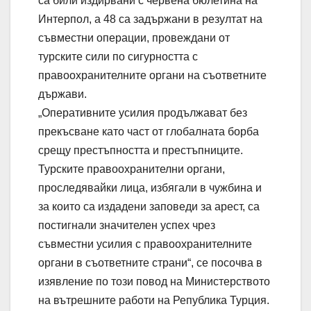
са били издирвани с червена бюлетина на
Интерпол, а 48 са задържани в резултат на
съвместни операции, провеждани от
турските сили по сигурността с
правоохранителните органи на съответните
държави.
„Оперативните усилия продължават без
прекъсване като част от глобалната борба
срещу престъпността и престъпниците.
Турските правоохранителни органи,
проследявайки лица, избягали в чужбина и
за които са издадени заповеди за арест, са
постигнали значителен успех чрез
съвместни усилия с правоохранителните
органи в съответните страни“, се посочва в
изявление по този повод на Министерството
на вътрешните работи на Република Турция.