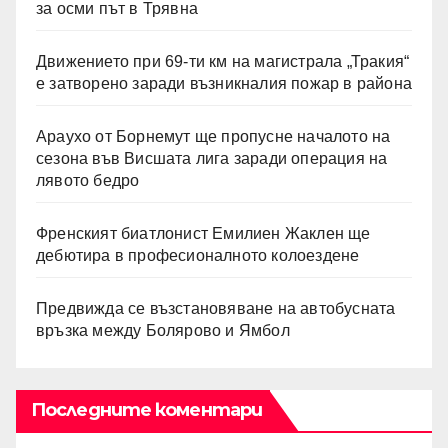
за осми път в Трявна
Движението при 69-ти км на магистрала „Тракия“
е затворено заради възникналия пожар в района
Араухо от Борнемут ще пропусне началото на
сезона във Висшата лига заради операция на
лявото бедро
Френският биатлонист Емилиен Жаклен ще
дебютира в професионалното колоездене
Предвижда се възстановяване на автобусната
връзка между Болярово и Ямбол
Последните коментари