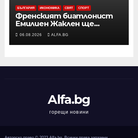
БЪЛГАРИЯ
ИКОНОМИКА
СВЯТ
СПОРТ
Френският биатлонист
Емилиен Жаклен ще
дебютира в
06.08.2026
ALFA.BG
професионалното
колоездене
Alfa.bg
горещи новини
Авторско право © 2023 Alfa.bg. Всички права запазени.