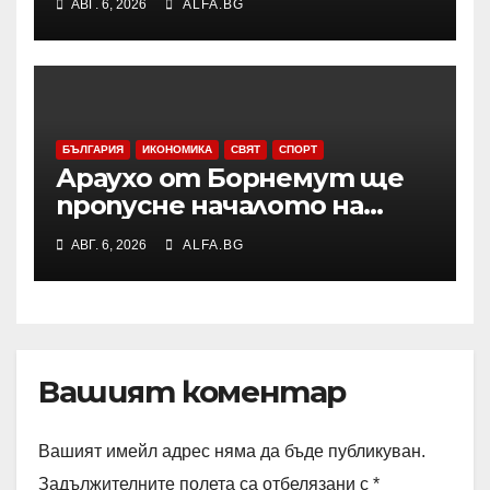
АВГ. 6, 2026
ALFA.BG
възникналия пожар в
района
БЪЛГАРИЯ
ИКОНОМИКА
СВЯТ
СПОРТ
Араухо от Борнемут ще
пропусне началото на
сезона във Висшата лига
АВГ. 6, 2026
ALFA.BG
заради операция на лявото
бедро
Вашият коментар
Вашият имейл адрес няма да бъде публикуван.
Задължителните полета са отбелязани с
*