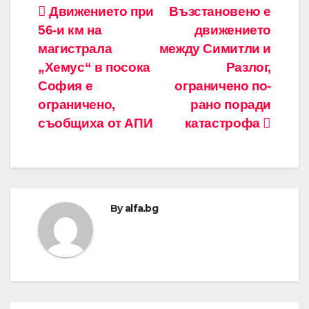
Навигация
Движението при
Възстановено е
56-и км на
движението
магистрала
между Симитли и
„Хемус“ в посока
Разлог,
София е
ограничено по-
ограничено,
рано поради
съобщиха от АПИ
катастрофа
By
alfa.bg