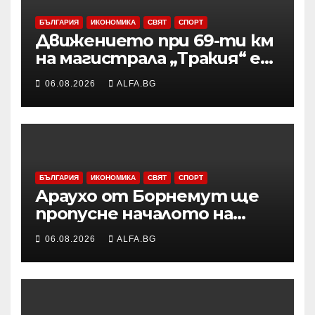
БЪЛГАРИЯ
ИКОНОМИКА
СВЯТ
СПОРТ
Движението при 69-ти км
на магистрала „Тракия“ е
затворено заради
06.08.2026
ALFA.BG
възникналия пожар в
района
БЪЛГАРИЯ
ИКОНОМИКА
СВЯТ
СПОРТ
Араухо от Борнемут ще
пропусне началото на
сезона във Висшата лига
06.08.2026
ALFA.BG
заради операция на лявото
бедро