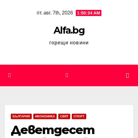
Skip
пт. авг. 7th, 2026
1:50:34 AM
to
content
Alfa.bg
горещи новини
БЪЛГАРИЯ
ИКОНОМИКА
СВЯТ
СПОРТ
Деветдесет