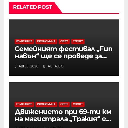
RELATED POST
БЪЛГАРИЯ
ИКОНОМИКА
СВЯТ
СПОРТ
Семейният фестивал „Fun
навън“ ще се проведе за
осми път в Трявна
АВГ. 6, 2026
ALFA.BG
БЪЛГАРИЯ
ИКОНОМИКА
СВЯТ
СПОРТ
Движението при 69-ти км
на магистрала „Тракия“ е
затворено заради