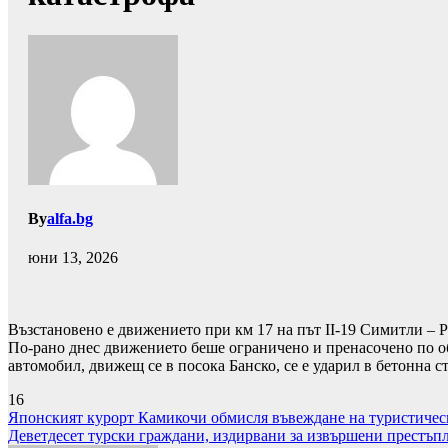
By
alfa.bg
юни 13, 2026
Възстановено е движението при км 17 на път II-19 Симитли – 
По-рано днес движението беше ограничено и пренасочено по об
автомобил, движещ се в посока Банско, се е ударил в бетонна с
16
Навигация
Японският курорт Камикочи обмисля въвеждане на туристическ
Деветдесет турски граждани, издирвани за извършени престъпле