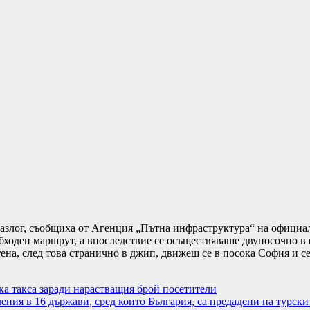
Разлог, съобщиха от Агенция „Пътна инфраструктура“ на официал
ходен маршрут, а впоследствие се осъществяваше двупосочно в 
тена, след това странично в джип, движещ се в посока София и с
а такса заради нарастващия брой посетители
ния в 16 държави, сред които България, са предадени на турски