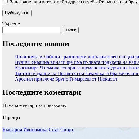
Запазване на името, имейл адреса и уебсайта ми в този брау
Търсене
търси
Последните новини
Полицията в Лайпциг разположи допълнителен специализ
Вучич: Украйна винаги ще има пълната подкрепа на наша
Красимира Чалъкова говори за шуменския художник Ник
Третото издание на Празника на качамака събра жители и
Арсенал привлече Бруно Гимараеш от Нюкасъл
Последните коментари
Няма коментари за показване.
Горещи
България
Икономика
Свят
Спорт