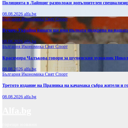
Полицията в Лайпциг разположи допълнителен специализира
08.08.2026
alfa.bg
България
Икономика
Свят
Спорт
Вучич: Украйна винаги ще има пълната подкрепа на нашата
08.08.2026
alfa.bg
България
Икономика
Свят
Спорт
Красимира Чалъкова говори за шуменския художник Никол
08.08.2026
alfa.bg
България
Икономика
Свят
Спорт
Третото издание на Празника на качамака събра жители и г
08.08.2026
alfa.bg
Alfa.bg
горещи новини