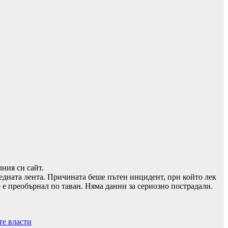
ния си сайт.
едната лента. Причината беше пътен инцидент, при който лек
е е преобърнал по таван. Няма данни за сериозно пострадали.
те власти