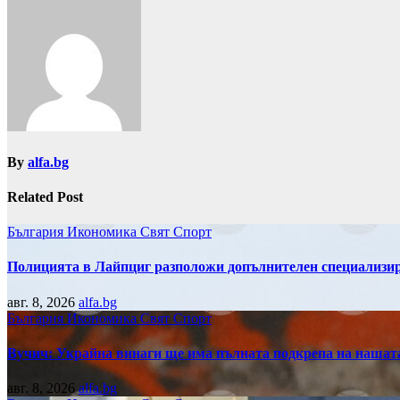
By
alfa.bg
Related Post
България
Икономика
Свят
Спорт
Полицията в Лайпциг разположи допълнителен специализира
авг. 8, 2026
alfa.bg
България
Икономика
Свят
Спорт
Вучич: Украйна винаги ще има пълната подкрепа на нашата
авг. 8, 2026
alfa.bg