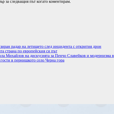
зър за следващия път когато коментирам.
иран радар на летището след инцидента с открития дрон
та страна по европейския си път
ола Михайлов на дискусията за Пенчо Славейков и модернизма
 гости в пернишкото село Черна гора