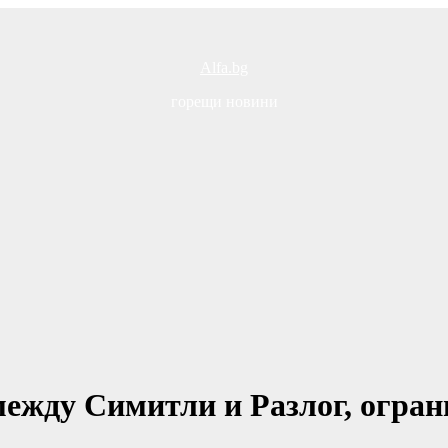
Alfa.bg
горещи новини
между Симитли и Разлог, огран