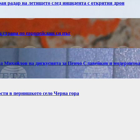
н радар на летището след инцидента с открития дрон
 страна по европейския си път
а Михайлов на дискусията за Пенчо Славейков и модернизм
ости в пернишкото село Черна гора