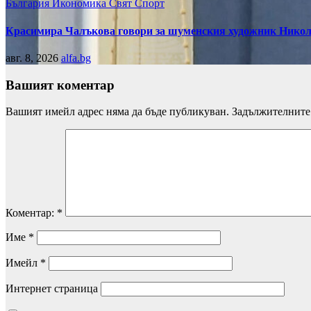
България
Икономика
Свят
Спорт
Красимира Чалъкова говори за шуменския художник Никол
авг. 8, 2026
alfa.bg
Вашият коментар
Вашият имейл адрес няма да бъде публикуван.
Задължителните 
Коментар:
*
Име
*
Имейл
*
Интернет страница