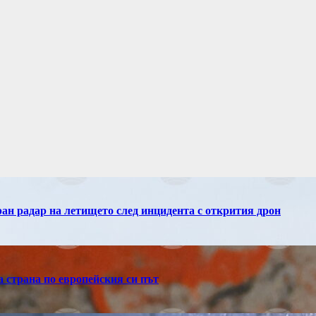
н радар на летището след инцидента с открития дрон
 страна по европейския си път