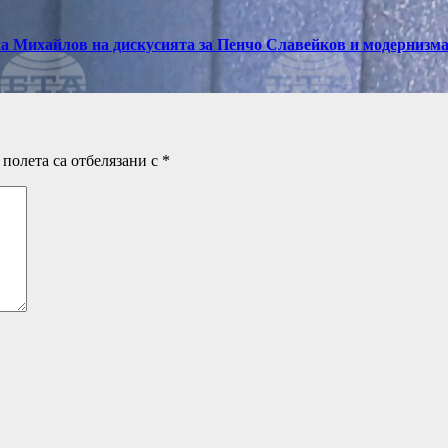
а Михайлов на дискусията за Пенчо Славейков и модернизм
полета са отбелязани с
*