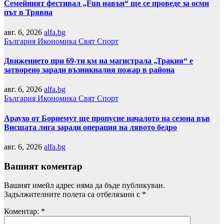
Семейният фестивал „Fun навън“ ще се проведе за осми
път в Трявна
авг. 6, 2026
alfa.bg
България
Икономика
Свят
Спорт
Движението при 69-ти км на магистрала „Тракия“ е
затворено заради възникналия пожар в района
авг. 6, 2026
alfa.bg
България
Икономика
Свят
Спорт
Араухо от Борнемут ще пропусне началото на сезона във
Висшата лига заради операция на лявото бедро
авг. 6, 2026
alfa.bg
Вашият коментар
Вашият имейл адрес няма да бъде публикуван.
Задължителните полета са отбелязани с
*
Коментар:
*