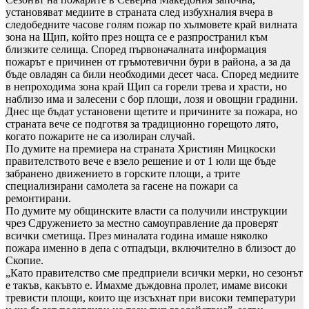
установяват медиите в страната след избухналия вчера в
следобедните часове голям пожар по хълмовете край вилната
зона на Щип, който през нощта се е разпространил към
близките селища. Според първоначалната информация
пожарът е причинен от гръмотевични бури в района, а за да
бъде овладян са били необходими десет часа. Според медиите
в непроходима зона край Щип са горели трева и храсти, но
наблизо има и залесени с бор площи, лозя и овощни градини.
Днес ще бъдат установени щетите и причините за пожара, но
страната вече се подготвя за традиционно горещото лято,
когато пожарите не са изолиран случай.
По думите на премиера на страната Християн Мицкоски
правителството вече е взело решение и от 1 юли ще бъде
забранено движението в горските площи, а трите
специализирани самолета за гасене на пожари са
ремонтирани.
По думите му общинските власти са получили инструкции
чрез Сдружението за местно самоуправление да проверят
всички сметища. През миналата година имаше няколко
пожара именно в депа с отпадъци, включително в близост до
Скопие.
„Като правителство сме предприели всички мерки, но сезонът
е такъв, какъвто е. Имахме дъждовна пролет, имаме високи
тревисти площи, които ще изсъхнат при високи температури