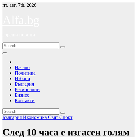
Skip
пт. авг. 7th, 2026
to
content
Alfa.bg
горещи новини
Начало
Политика
Избори
България
Регионални
Бизнес
Контакти
България
Икономика
Свят
Спорт
След 10 часа е изгасен голям