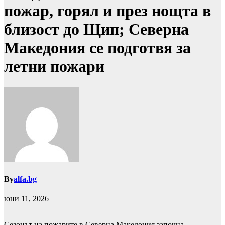
пожар, горял и през нощта в
близост до Щип; Северна
Македония се подготвя за
летни пожари
By
alfa.bg
юни 11, 2026
Сезонът на пожарите в Северна Македония започна,