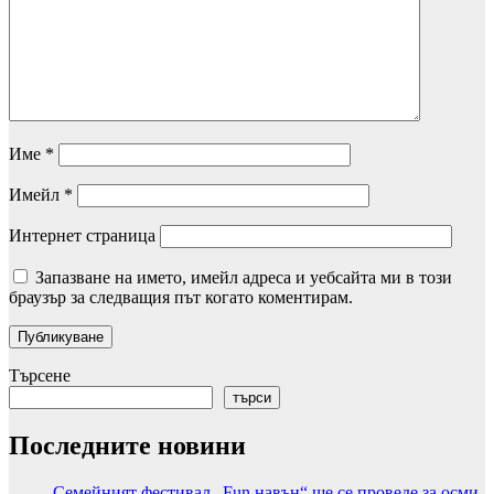
Име
*
Имейл
*
Интернет страница
Запазване на името, имейл адреса и уебсайта ми в този
браузър за следващия път когато коментирам.
Търсене
търси
Последните новини
Семейният фестивал „Fun навън“ ще се проведе за осми