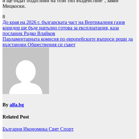
и ще бъдат податливи на този тип въздействие”, заяви
Мицкоски.
8
Навигация
До края на 2026 г. българската част на Вертикалния газов
коридор ще бъде напълно готова за експлоатация, каза
посланик Радко Влайков
Парламентарната комисия по европейските въпроси реши да
възстанови Обществения си съвет
By
alfa.bg
Related Post
България
Икономика
Свят
Спорт