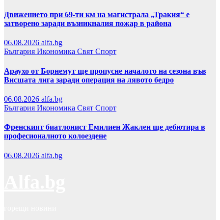
Движението при 69-ти км на магистрала „Тракия“ е
затворено заради възникналия пожар в района
06.08.2026
alfa.bg
България
Икономика
Свят
Спорт
Араухо от Борнемут ще пропусне началото на сезона във
Висшата лига заради операция на лявото бедро
06.08.2026
alfa.bg
България
Икономика
Свят
Спорт
Френският биатлонист Емилиен Жаклен ще дебютира в
професионалното колоездене
06.08.2026
alfa.bg
Alfa.bg
горещи новини