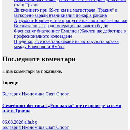
път в Трявна
Движението при 69-ти км на магистрала „Тракия“ е
затворено заради възникналия пожар в района
Араухо от Борнемут ще пропусне началото на сезона във
Висшата лига заради операция на лявото бедро
Френският биатлонист Емилиен Жаклен ще дебютира в
професионалното колоездене
Предвижда се възстановяване на автобусната връзка
между Болярово и Ямбол
Последните коментари
Няма коментари за показване.
Горещи
България
Икономика
Свят
Спорт
Семейният фестивал „Fun навън“ ще се проведе за осми
път в Трявна
06.08.2026
alfa.bg
България
Икономика
Свят
Спорт