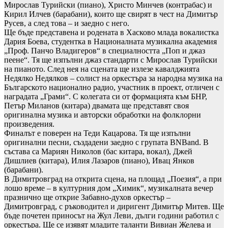
Мирослав Турийски (пиано), Христо Минчев (контрабас) и
Кирил Илчев (барабани), които ще свирят в чест на Димитър
Русев, а след това – и заедно с него.
Ще бъде представена и родената в Хасково млада вокалистка
Дария Боева, студентка в Националната музикална академия
„Проф. Панчо Владигеров“ в специалността „Поп и джаз
пеене“. Тя ще изпълни джаз стандарти с Мирослав Турийски
на пианото. След нея на сцената ще излезе кавалджията
Недялко Недялков – солист на оркестъра за народна музика на
Българското национално радио, участник в проект, отличен с
наградата „Грами“. С колегата си от формацията към БНР,
Петър Миланов (китара) двамата ще представят своя
оригинална музика и авторски обработки на фолклорни
произведения.
Финалът е поверен на Теди Кацарова. Тя ще изпълни
оригинални песни, създадени заедно с групата BNBand. В
състава са Мариян Николов (бас китара, вокал), Джей
Дишлиев (китара), Илия Лазаров (пиано), Ивац Янков
(барабани).
В Димитровград на открита сцена, на площад „Поезия“, а при
лошо време – в културния дом „Химик“, музикалната вечер
празнично ще открие Забавно-духов оркестър –
Димитровград, с ръководител и диригент Димитър Митев. Ще
бъде почетен приносът на Жул Леви, дълги години работил с
оркестъра. Ще се изявят младите таланти Вивиан Желева и