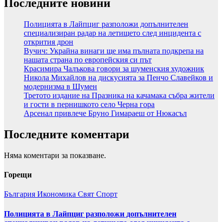
Последните новини
Полицията в Лайпциг разположи допълнителен
специализиран радар на летището след инцидента с
открития дрон
Вучич: Украйна винаги ще има пълната подкрепа на
нашата страна по европейския си път
Красимира Чалъкова говори за шуменския художник
Никола Михайлов на дискусията за Пенчо Славейков и
модернизма в Шумен
Третото издание на Празника на качамака събра жители
и гости в пернишкото село Черна гора
Арсенал привлече Бруно Гимараеш от Нюкасъл
Последните коментари
Няма коментари за показване.
Горещи
България
Икономика
Свят
Спорт
Полицията в Лайпциг разположи допълнителен