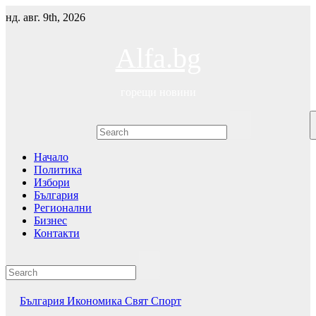
Skip
нд. авг. 9th, 2026
to
content
Alfa.bg
горещи новини
Начало
Политика
Избори
България
Регионални
Бизнес
Контакти
България
Икономика
Свят
Спорт