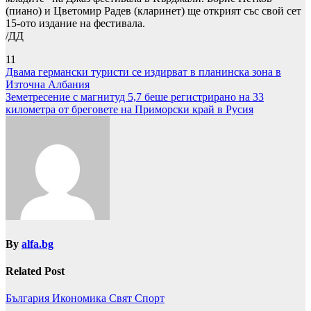
(пиано) и Цветомир Радев (кларинет) ще открият със свой сет
15-ото издание на фестивала.
/ДД
11
Навигация
Двама германски туристи се издирват в планинска зона в
Източна Албания
Земетресение с магнитуд 5,7 беше регистрирано на 33
километра от бреговете на Приморски край в Русия
By
alfa.bg
Related Post
България
Икономика
Свят
Спорт