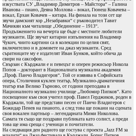
изкуствата СУ „Владимир Димитров – Майстора“ – Галина
Иванова – пиано, Деяна Моллова – вокал, Гюнеш Ковачева –
вокал, Ерхан Ковачев – китара. На финала на този сет ще
звучи дамският хор „Незабравки“ с ръководител Тавит
Мачикян към читалище „Обединение – 1913“.
Продължението на вечерта ще бъде с местните любители
музиканти. Ще звучат китарни изпълнения на Владимир
Чукич, чиито картини са в колекции по целия свят,
включително и в домовете на джаз музиканти. Сред
съратниците му е издателят Иван Бунков, който обича да
свири на саксофон.
Свързан с Кърджали е и певецът и оперен режисьор Никола
Попов – докторант в Националната музикална академия
„Проф. Панчо Владигеров“. Той се изявява в Софийската
опера, Столичния куклен театър, Музикално-драматичния
театър във Велико Търново, от години преподава в
Националното музикално училище „Любомир Пипков“. Като
посвещение към своя учител проф. Павел Герджиков, роден в
Кърджали, той ще представи песен от Панчо Владигеров с
Божидар Пенев на пианото, а след това ще покани на сцената
своя вокален партньор – легендарната Мими Николова.
Самата тя също ще поздрави публиката като солист, а преди
това ще има среща с ученици и почитатели.
На следващия ден радиото ще гостува с проекта „Jazz FM за
младите“ на Джаз фестивала в Кърджали. Борис Петков