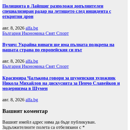
Полицията в Лайпциг разположи допълнителен
специализиран радар на летището след инцидента с
открития дрон
авг. 8, 2026
alfa.bg
България
Икономика
Свят
Спорт
Вучич: Украйна винаги ще има пълната подкрепа на
нашата страна по европейския си път
авг. 8, 2026
alfa.bg
България
Икономика
Свят
Спорт
Красимира Чалъкова говори за шуменския художник
Никола Михайлов на дискусията за Пенчо Славейков и
модернизма в Шумен
авг. 8, 2026
alfa.bg
Вашият коментар
Вашият имейл адрес няма да бъде публикуван.
Задължителните полета са отбелязани с
*