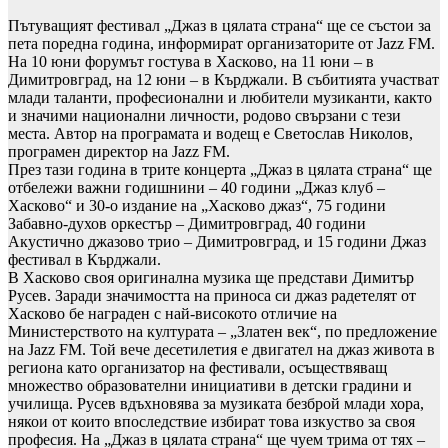
Пътуващият фестивал „Джаз в цялата страна“ ще се състои за
пета поредна година, информират организаторите от Jazz FM.
На 10 юни форумът гостува в Хасково, на 11 юни – в
Димитровград, на 12 юни – в Кърджали. В събитията участват
млади таланти, професионални и любители музиканти, както
и значими национални личности, родово свързани с тези
места. Автор на програмата и водещ е Светослав Николов,
програмен директор на Jazz FM.
През тази година в трите концерта „Джаз в цялата страна“ ще
отбележи важни годишнини – 40 години „Джаз клуб –
Хасково“ и 30-о издание на „Хасково джаз“, 75 години
Забавно-духов оркестър – Димитровград, 40 години
Акустично джазово трио – Димитровград, и 15 години Джаз
фестивал в Кърджали.
В Хасково своя оригинална музика ще представи Димитър
Русев. Заради значимостта на приноса си джаз радетелят от
Хасково бе награден с най-високото отличие на
Министерството на културата – „Златен век“, по предложение
на Jazz FM. Той вече десетилетия е двигател на джаз живота в
региона като организатор на фестивали, осъществяващ
множество образователни инициативи в детски градини и
училища. Русев вдъхновява за музиката безброй млади хора,
някои от които впоследствие избират това изкуство за своя
професия. На „Джаз в цялата страна“ ще чуем трима от тях –