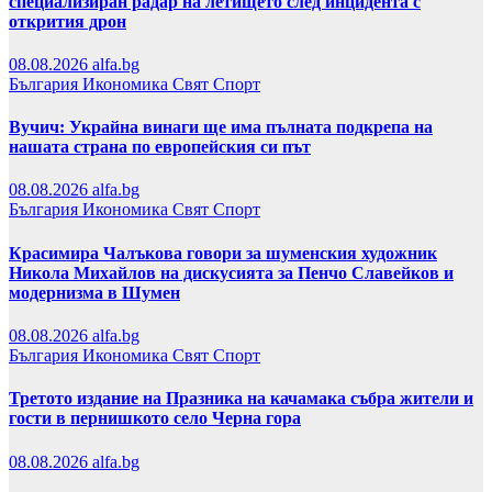
специализиран радар на летището след инцидента с
открития дрон
08.08.2026
alfa.bg
България
Икономика
Свят
Спорт
Вучич: Украйна винаги ще има пълната подкрепа на
нашата страна по европейския си път
08.08.2026
alfa.bg
България
Икономика
Свят
Спорт
Красимира Чалъкова говори за шуменския художник
Никола Михайлов на дискусията за Пенчо Славейков и
модернизма в Шумен
08.08.2026
alfa.bg
България
Икономика
Свят
Спорт
Третото издание на Празника на качамака събра жители и
гости в пернишкото село Черна гора
08.08.2026
alfa.bg