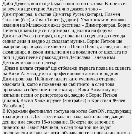
Доби Дулева, които ще бъдат солисти на състава. Втория сет
за вечерта ще открие Акустично джазово трио –
Димитровград, в състав Димитър Русев (китара), Пламен
Солаков (бас) и Иван Тонев (ударни). Участникът в няколко
издания на Младежкия джаз фестивал – Димитровград, Борис
Петков (пиано) ще си партнира с идеолога на форума –
Димитър Русев (китара), и ще покани на сцената до него да
седнат деца и заедно да създават музика. Борис Петков ще
импровизира върху стиховете на Пеньо Пенев, а след това ще
акомпанира в някои изпълнения на вокалисти от школата по
поп и джаз пеене с ръководител Десислава Танева към
Детския младежки център.
„Джаз в цялата страна“ ще отбележи първата поява на сцената
на Вики Алмазиду като професионален артист в родния
Димитровград. Нейният талант като ученичка открива
класната ѝ, която е поканена на събитието, а след това
продължава обучението си с китара. Вики Алмазиду ще
изпълни песни от репертоара си, заедно с Борис Петков
(пиано), Васил Хаджигрудев (контрабас) и Кристиан Желев
(барабани).
В Кърджали фестивалът гостува на хотел GarsON, поддържащ
традицията на Джаз фестивала в града, който на следващия
ден ще има своето 15-о издание. Вечерта ще започне с
пианото на Тавит Мачикян, а след това той ще бъдат
представени млади таланти, обучаващи се в профилираното в