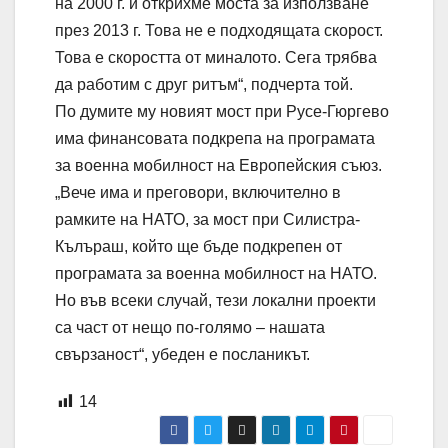
на 2000 г. и открихме моста за използване
през 2013 г. Това не е подходящата скорост.
Това е скоростта от миналото. Сега трябва
да работим с друг ритъм“, подчерта той.
По думите му новият мост при Русе-Гюргево
има финансовата подкрепа на програмата
за военна мобилност на Европейския съюз.
„Вече има и преговори, включително в
рамките на НАТО, за мост при Силистра-
Кълъраш, който ще бъде подкрепен от
програмата за военна мобилност на НАТО.
Но във всеки случай, тези локални проекти
са част от нещо по-голямо – нашата
свързаност“, убеден е посланикът.
14