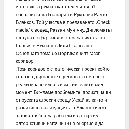
интервю за румънската телевизия b1
посланикът на България в Румъния Радко
Влайков. Той участва в предаването „Check
media” с водещ Разван Мунтяну. Дипломатът
гостува в ефир заедно с посланичката на
Гърция в Румъния Лили Евангелия.
Основната тема бе Вертикалният газов
коридор.
„Този коридор е стратегически проект, който
свързва държавите в региона, а неговото
реализиране идва в изключително важен
момент. Виждаме проблемите, произтичащи
от руската агресия срещу Украйна, както и
развитието на ситуацията в Близкия изток,
затова трябва да работим и да търсим
алтернативни източници на енергия и да