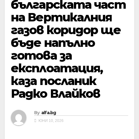
българската част
на Вертикалния
газов коридор ще
бъде напълно
готова за
експлоатация,
каза посланик
Радко Влайков
By
alfa.bg
ЮНИ 10, 2026