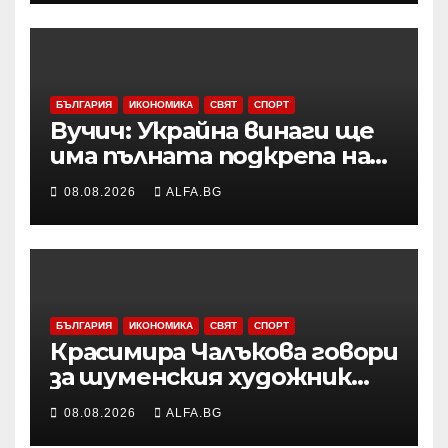
инцидента с открития
дрон
БЪЛГАРИЯ
ИКОНОМИКА
СВЯТ
СПОРТ
Вучич: Украйна винаги ще
има пълната подкрепа на
нашата страна по
08.08.2026
ALFA.BG
европейския си път
БЪЛГАРИЯ
ИКОНОМИКА
СВЯТ
СПОРТ
Красимира Чалъкова говори
за шуменския художник
Никола Михайлов на
08.08.2026
ALFA.BG
дискусията за Пенчо