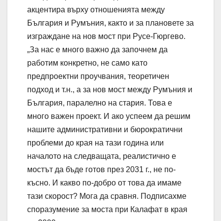
акцентира върху отношенията между
България и Румъния, както и за плановете за
изграждане на нов мост при Русе-Гюргево.
„За нас е много важно да започнем да
работим конкретно, не само като
предпроектни проучвания, теоретичен
подход и т.н., а за нов мост между Румъния и
България, паралелно на стария. Това е
много важен проект. И ако успеем да решим
нашите административни и бюрократични
проблеми до края на тази година или
началото на следващата, реалистично е
мостът да бъде готов през 2031 г., не по-
късно. И какво по-добро от това да имаме
тази скорост? Мога да сравня. Подписахме
споразумение за моста при Калафат в края