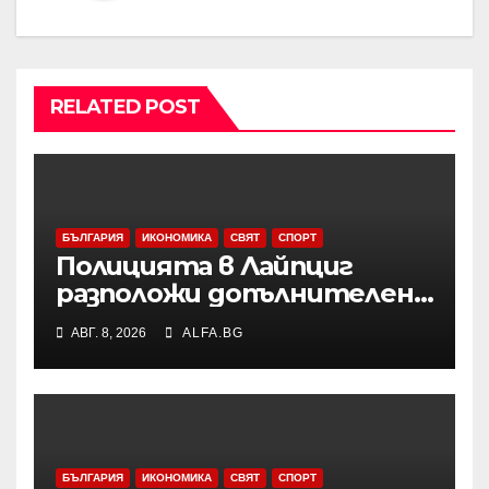
RELATED POST
БЪЛГАРИЯ
ИКОНОМИКА
СВЯТ
СПОРТ
Полицията в Лайпциг
разположи допълнителен
специализиран радар на
АВГ. 8, 2026
ALFA.BG
летището след
инцидента с открития
дрон
БЪЛГАРИЯ
ИКОНОМИКА
СВЯТ
СПОРТ