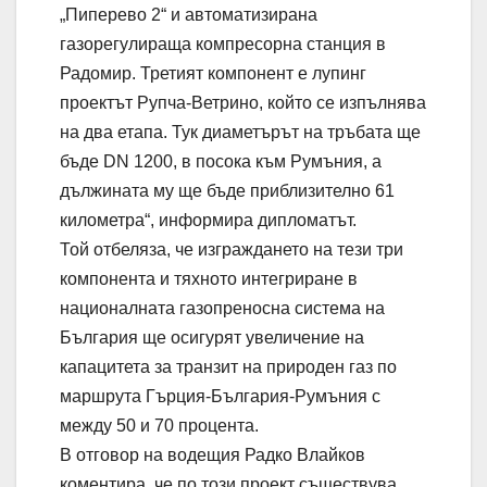
„Пиперево 2“ и автоматизирана
газорегулираща компресорна станция в
Радомир. Третият компонент е лупинг
проектът Рупча-Ветрино, който се изпълнява
на два етапа. Тук диаметърът на тръбата ще
бъде DN 1200, в посока към Румъния, а
дължината му ще бъде приблизително 61
километра“, информира дипломатът.
Той отбеляза, че изграждането на тези три
компонента и тяхното интегриране в
националната газопреносна система на
България ще осигурят увеличение на
капацитета за транзит на природен газ по
маршрута Гърция-България-Румъния с
между 50 и 70 процента.
В отговор на водещия Радко Влайков
коментира, че по този проект съществува