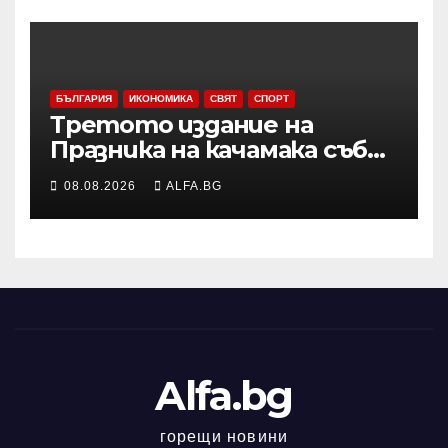
Славейков и модернизма в
Шумен
БЪЛГАРИЯ
ИКОНОМИКА
СВЯТ
СПОРТ
Третото издание на
Празника на качамака събра
жители и гости в
08.08.2026
ALFA.BG
пернишкото село Черна
гора
Alfa.bg
горещи новини