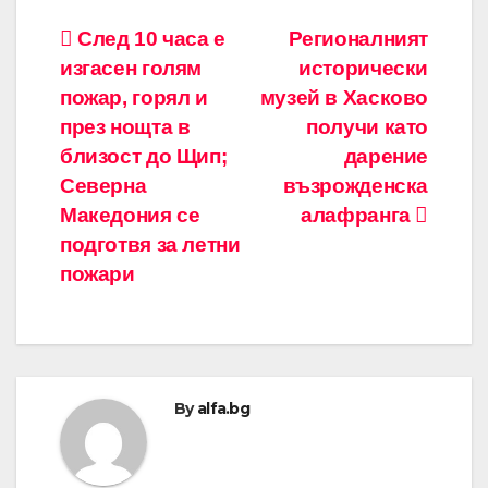
Навигация
След 10 часа е
Регионалният
изгасен голям
исторически
пожар, горял и
музей в Хасково
през нощта в
получи като
близост до Щип;
дарение
Северна
възрожденска
Македония се
алафранга
подготвя за летни
пожари
By
alfa.bg