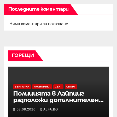
Последните коментари
Няма коментари за показване.
ГОРЕЩИ
БЪЛГАРИЯ
ИКОНОМИКА
СВЯТ
СПОРТ
Полицията в Лайпциг
разположи допълнителен
специализиран радар на
08.08.2026
ALFA.BG
летището след