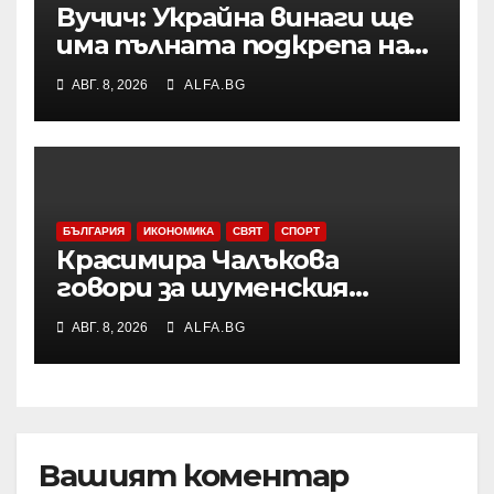
Вучич: Украйна винаги ще
има пълната подкрепа на
нашата страна по
АВГ. 8, 2026
ALFA.BG
европейския си път
БЪЛГАРИЯ
ИКОНОМИКА
СВЯТ
СПОРТ
Красимира Чалъкова
говори за шуменския
художник Никола Михайлов
АВГ. 8, 2026
ALFA.BG
на дискусията за Пенчо
Славейков и модернизма в
Шумен
Вашият коментар