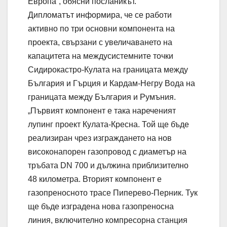
Европа“, обясни посланикът.
Дипломатът информира, че се работи
активно по три основни компонента на
проекта, свързани с увеличаването на
капацитета на междусистемните точки
Сидирокастро-Кулата на границата между
България и Гърция и Кардам-Негру Вода на
границата между България и Румъния.
„Първият компонент е така нареченият
лупинг проект Кулата-Кресна. Той ще бъде
реализиран чрез изграждането на нов
високонапорен газопровод с диаметър на
тръбата DN 700 и дължина приблизително
48 километра. Вторият компонент е
газопреносното трасе Пиперево-Перник. Тук
ще бъде изградена нова газопреносна
линия, включително компресорна станция