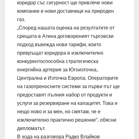
коридор със сигурност ще привлече нови
компании и нови доставчици на природен
газ.
„Според нашата оценка на резултатите от
срещата в Атина договореният търговски
подход въвежда нови тарифи, които
превръщат коридора в изключително
конкурентоспособна стратегическа
енергийна артерия за Югоизточна,
Централна и Източна Европа. Операторите
на газопреносните системи за първи път ще
предоставят пълния набор от продукти и
услуги за резервиране на капацитет. Това е
нещо ново и за мен, но смятам, че е
изключително практично решение“, обясни
дипломатът.
В хода на разговора Радко Влайков