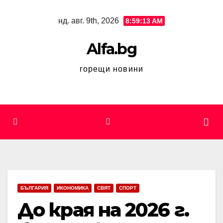
Skip
нд. авг. 9th, 2026
8:59:14 AM
to
content
Alfa.bg
горещи новини
БЪЛГАРИЯ
ИКОНОМИКА
СВЯТ
СПОРТ
До края на 2026 г.