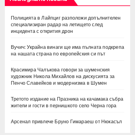
Полицията в Лайпциг разположи допълнителен
специализиран радар на летището след
инцидента с открития дрон
Вучич: Украйна винаги ще има пълната подкрепа
на нашата страна по европейския си път
Красимира Чалъкова говори за шуменския
художник Никола Михайлов на дискусията за
Пенчо Славейков и модернизма в Шумен
Третото издание на Празника на качамака събра
жители и гости в пернишкото село Черна гора
Арсенал привлече Бруно Гимараеш от Нюкасъл