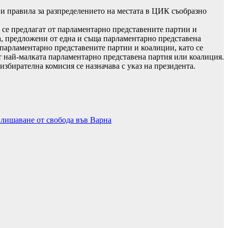
и правила за разпределението на местата в ЦИК съобразно
о се предлагат от парламентарно представените партии и
ца, предложени от една и съща парламентарно представена
 парламентарно представените партии и коалиции, като се
от най-малката парламентарно представена партия или коалиция.
збирателна комисия се назначава с указ на президента.
 лишаване от свобода във Варна