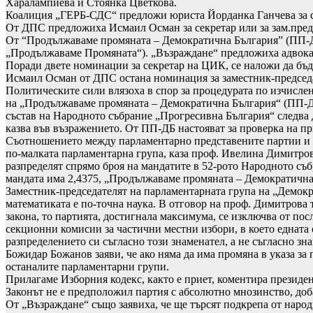
Харалампиева и Стоянка Цветкова.
Коалиция „ГЕРБ-СДС“ предложи юриста Йорданка Ганчева за се
От ДПС предложиха Исмаил Осман за секретар или за зам.пре
От “Продължаваме промяната – Демократична България” (ПП-ДБ
„Продължаваме Промяната“). „Възраждане“ предложиха адвокат
Поради двете номинации за секретар на ЦИК, се наложи да бъд
Исмаил Осман от ДПС остана номинация за заместник-председа
Политическите сили влязоха в спор за процедурата по изчисле
на „Продължаваме промяната – Демократична България“ (ПП-ДБ)
състав на Народното събрание „Прогресивна България“ следва 
казва във възражението. От ПП-ДБ настояват за проверка на п
Съотношението между парламентарно представените партии и ко
по-малката парламентарна група, каза проф. Ивелина Димитро
разпределят спрямо броя на мандатите в 52-рото Народното съб
мандата има 2,4375, „Продължаваме промяната – Демократична Б
Заместник-председателят на парламентарната група на „Демокр
математиката е по-точна наука. В отговор на проф. Димитрова т
закона, то партията, достигнала максимума, се изключва от по
секционни комисии за частични местни избори, в което едната 
разпределението си съгласно този знаменател, а не съгласно зн
Божидар Божанов заяви, че ако няма да има промяна в указа за
останалите парламентарни групи.
Прилагаме Изборния кодекс, както е приет, коментира президен
Законът не е предположил партия с абсолютно мнозинство, доб
От „Възраждане“ също заявиха, че ще търсят подкрепа от народ