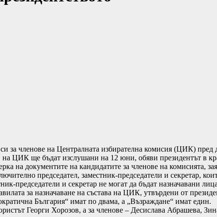
и за членове на Централната избирателна комисия (ЦИК) пред 
 на ЦИК ще бъдат изслушани на 12 юни, обяви президентът в кр
рка на документите на кандидатите за членове на комисията, за
ючително председател, заместник-председатели и секретар, коит
стник-председатели и секретар не могат да бъдат назначавани ли
равилата за назначаване на състава на ЦИК, утвърдени от прези
ратична България“ имат по двама, а „Възраждане“ имат един.
ристът Георги Хорозов, а за членове – Десислава Абрашева, Зи