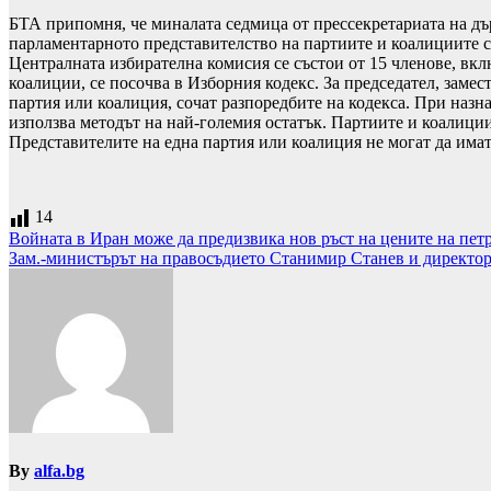
БТА припомня, че миналата седмица от прессекретариата на дъ
парламентарното представителство на партиите и коалициите с
Централната избирателна комисия се състои от 15 членове, вкл
коалиции, се посочва в Изборния кодекс. За председател, заме
партия или коалиция, сочат разпоредбите на кодекса. При наз
използва методът на най-големия остатък. Партиите и коалиции
Представителите на една партия или коалиция не могат да имат
14
Навигация
Войната в Иран може да предизвика нов ръст на цените на пе
Зам.-министърът на правосъдието Станимир Станев и директор
By
alfa.bg