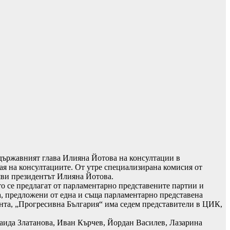
държавният глава Илияна Йотова на консултации в
ая на консултациите. От утре специализирана комисия от
яви президентът Илияна Йотова.
о се предлагат от парламентарно представените партии и
ца, предложени от една и съща парламентарно представена
дента, „Прогресивна България“ има седем представители в ЦИК,
наида Златанова, Иван Кърчев, Йордан Василев, Лазарина