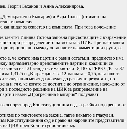
чев, Георги Баханов и Анна Александрова.
Демократична България) и Вяра Тодева (от името на
телната комисия.
а кандидат за секретар на комисията. При това положение
президентът Илияна Йотова запозна присъстващите с възражение
очност при разпределението на местата в ЦИК. При настоящия
ят пропорционално между останалите парламентарни групи, се
то е, че когато има партии с равни остатъци, предимство има
ежду парламентарно представените партии и коалиции се
з основа на 131 мандата, има квота от 8,1875, ГЕРБ-СДС за 37
ма 1,3125 и „Възраждане“ за 12 мандата – 0,75, каза още тя.
 тълкувания могат да доведат до различни резултати, но
сна и тя е, че когато се достигне до ограничение, наложено от
ери в последното решение на ЦИК за разпределение на
те партии извън „Прогресивна България“ получават
а го оспорят пред Конституционния съд, търсейки подкрепа и от
ихме по текстовете на закона, такъв какъвто е гласуван.
 към Конституционния съд е право на народните представители.
тав на ЦИК пред Конституционния съд.