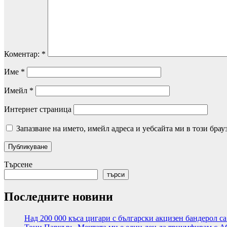
Коментар:
*
Име
*
Имейл
*
Интернет страница
Запазване на името, имейл адреса и уебсайта ми в този брау
Търсене
търси
Последните новини
Над 200 000 къса цигари с български акцизен бандерол с