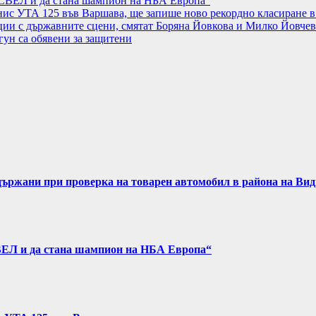
АСВЕЛ и да стана шампион на НБА Европа“
нис УТА 125 във Варшава, ще запише ново рекордно класиране в
ции с държавните сцени, смятат Боряна Йовкова и Милко Йовчев
гун са обявени за защитени
задържани при проверка на товарен автомобил в района на Ви
ВЕЛ и да стана шампион на НБА Европа“