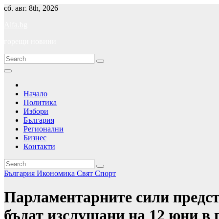
Skip
сб. авг. 8th, 2026
to
Alfa.bg
content
горещи новини
Начало
Политика
Избори
България
Регионални
Бизнес
Контакти
България
Икономика
Свят
Спорт
Парламентарните сили предст
бъдат изслушани на 12 юни в 