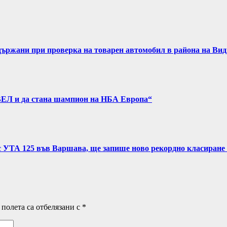
задържани при проверка на товарен автомобил в района на Ви
ВЕЛ и да стана шампион на НБА Европа“
с УТА 125 във Варшава, ще запише ново рекордно класиране 
полета са отбелязани с
*