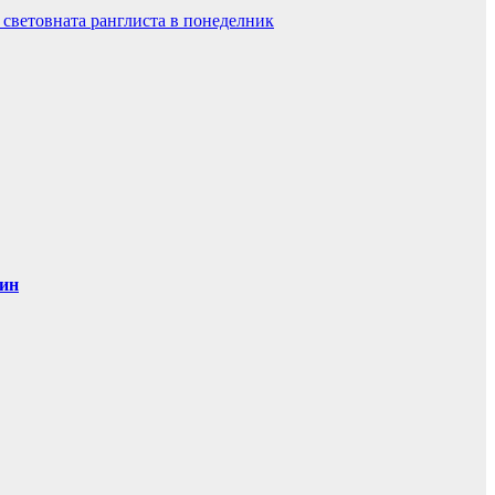
 световната ранглиста в понеделник
дин