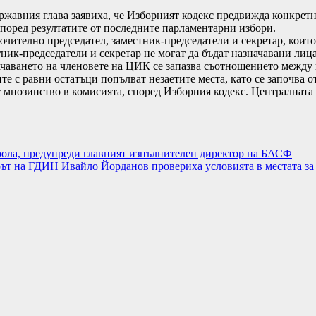
ржавния глава заявиха, че Изборният кодекс предвижда конкретн
поред резултатите от последните парламентарни избори.
ючително председател, заместник-председатели и секретар, коит
стник-председатели и секретар не могат да бъдат назначавани ли
начаването на членовете на ЦИК се запазва съотношението между
те с равни остатъци попълват незаетите места, като се започва 
 мнозинство в комисията, според Изборния кодекс. Централната и
трола, предупреди главният изпълнителен директор на БАСФ
ът на ГДИН Ивайло Йорданов провериха условията в местата за