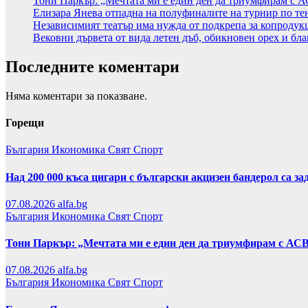
Тони Паркър: „Мечтата ми е един ден да триумфирам с 
Елизара Янева отпадна на полуфиналите на турнир по те
Независимият театър има нужда от подкрепа за копродук
Вековни дървета от вида летен дъб, обикновен орех и бла
Последните коментари
Няма коментари за показване.
Горещи
България
Икономика
Свят
Спорт
Над 200 000 къса цигари с български акцизен бандерол са 
07.08.2026
alfa.bg
България
Икономика
Свят
Спорт
Тони Паркър: „Мечтата ми е един ден да триумфирам с АС
07.08.2026
alfa.bg
България
Икономика
Свят
Спорт