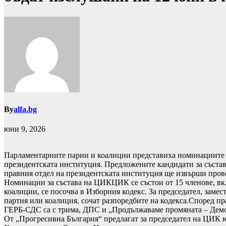
By
alfa.bg
юни 9, 2026
Парламентарните парии и коалиции представиха номинациите с
президентската институция. Предложените кандидати за състав
правния отдел на президентската институция ще извърши прове
Номинации за състава на ЦИКЦИК се състои от 15 членове, вкл
коалиции, се посочва в Изборния кодекс. За председател, заме
партия или коалиция, сочат разпоредбите на кодекса.Според п
ГЕРБ-СДС са с трима, ДПС и „Продължаваме промяната – Демок
От „Прогресивна България“ предлагат за председател на ЦИК ю