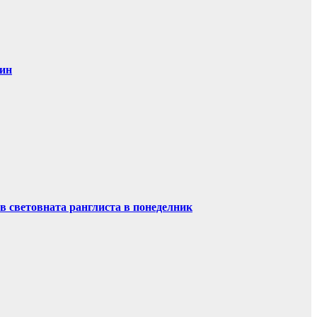
дин
в световната ранглиста в понеделник