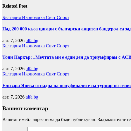
Related Post
България
Икономика
Свят
Спорт
Над 200 000 къса цигари с български акцизен бандерол са 
авг. 7, 2026
alfa.bg
България
Икономика
Свят
Спорт
Тони Паркър: „Мечтата ми е един ден да триумфирам с АС
авг. 7, 2026
alfa.bg
България
Икономика
Свят
Спорт
Елизара Янева отпадна на полуфиналите на турнир по тени
авг. 7, 2026
alfa.bg
Вашият коментар
Вашият имейл адрес няма да бъде публикуван.
Задължителните 