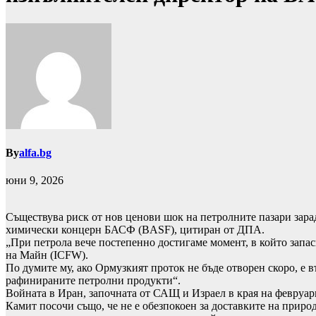
By
alfa.bg
юни 9, 2026
Съществува риск от нов ценови шок на петролните пазари зар
химически концерн БАСФ (BASF), цитиран от ДПА.
„При петрола вече постепенно достигаме момент, в който запа
на Майн (ICFW).
По думите му, ако Ормузкият проток не бъде отворен скоро, е в
рафинираните петролни продукти“.
Войната в Иран, започната от САЩ и Израел в края на февруар
Камит посочи също, че не е обезпокоен за доставките на приро