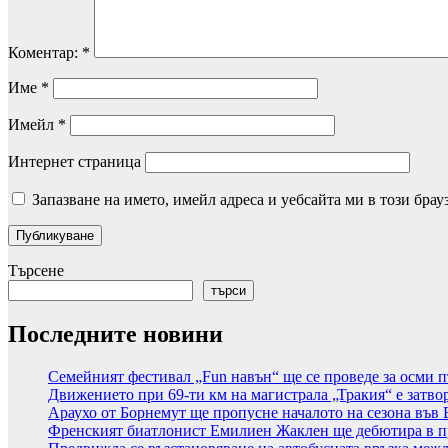
Коментар:
*
Име
*
Имейл
*
Интернет страница
Запазване на името, имейл адреса и уебсайта ми в този брау
Търсене
търси
Последните новини
Семейният фестивал „Fun навън“ ще се проведе за осми п
Движението при 69-ти км на магистрала „Тракия“ е затво
Араухо от Борнемут ще пропусне началото на сезона във 
Френският биатлонист Емилиен Жаклен ще дебютира в п