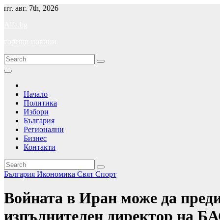
Skip
пт. авг. 7th, 2026
to
Alfa.bg
content
горещи новини
Начало
Политика
Избори
България
Регионални
Бизнес
Контакти
България
Икономика
Свят
Спорт
Войната в Иран може да преди
изпълнителен директор на Б