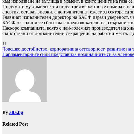
към използване на въглища в момент, в който цените на газа се
По думите му химическата индустрия вероятно се намира в най
енергия, остават високи, а допълнителна тежест за сектора са 
Главният изпълнителен директор на БАСФ изрази увереност, че
БАСФ от години се сблъсква с предизвикателства, свързани с в
Наскоро компанията, която е най-големият производител на хими
съпътствани от допълнителни съкращения на работни места. Це
11
Навигация
Човешко достойнство, корпоративна отговорност, развитие на 
Парламентарните сили представиха номинациите си за членове
By
alfa.bg
Related Post