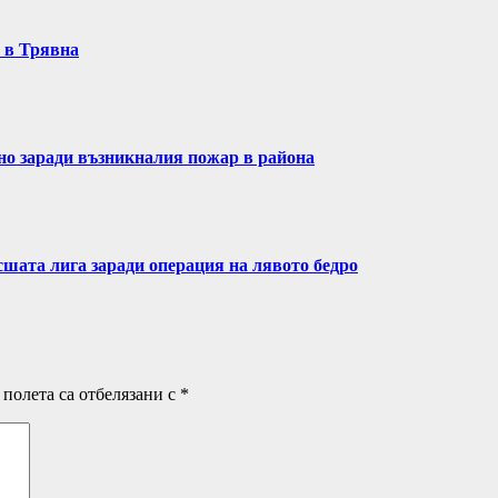
т в Трявна
ено заради възникналия пожар в района
сшата лига заради операция на лявото бедро
полета са отбелязани с
*