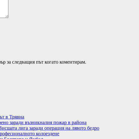
зър за следващия път когато коментирам.
ът в Трявна
рено заради възникналия пожар в района
Висшата лига заради операция на лявото бедро
рофесионалното колоездене