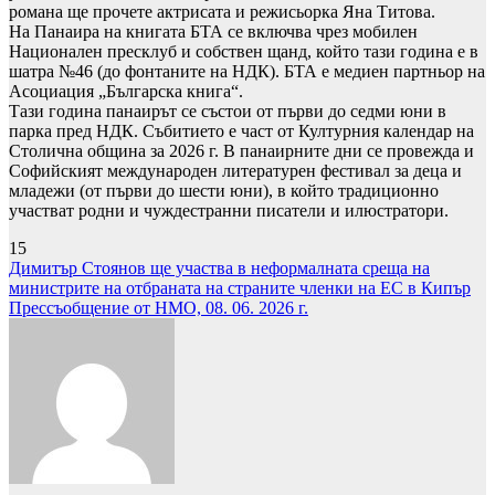
романа ще прочете актрисата и режисьорка Яна Титова.
На Панаира на книгата БТА се включва чрез мобилен
Национален пресклуб и собствен щанд, който тази година е в
шатра №46 (до фонтаните на НДК). БТА е медиен партньор на
Асоциация „Българска книга“.
Тази година панаирът се състои от първи до седми юни в
парка пред НДК. Събитието е част от Културния календар на
Столична община за 2026 г. В панаирните дни се провежда и
Софийският международен литературен фестивал за деца и
младежи (от първи до шести юни), в който традиционно
участват родни и чуждестранни писатели и илюстратори.
15
Навигация
Димитър Стоянов ще участва в неформалната среща на
министрите на отбраната на страните членки на ЕС в Кипър
Прессъобщение от НМО, 08. 06. 2026 г.