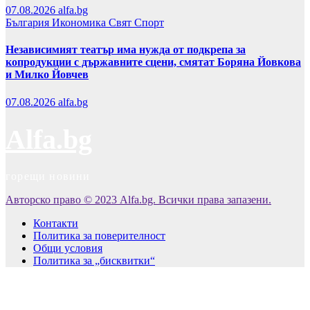
07.08.2026
alfa.bg
България
Икономика
Свят
Спорт
Независимият театър има нужда от подкрепа за
копродукции с държавните сцени, смятат Боряна Йовкова
и Милко Йовчев
07.08.2026
alfa.bg
Alfa.bg
горещи новини
Авторско право © 2023 Alfa.bg. Всички права запазени.
Контакти
Политика за поверителност
Общи условия
Политика за „бисквитки“