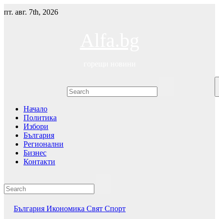
Skip
пт. авг. 7th, 2026
to
content
Alfa.bg
горещи новини
Начало
Политика
Избори
България
Регионални
Бизнес
Контакти
България
Икономика
Свят
Спорт