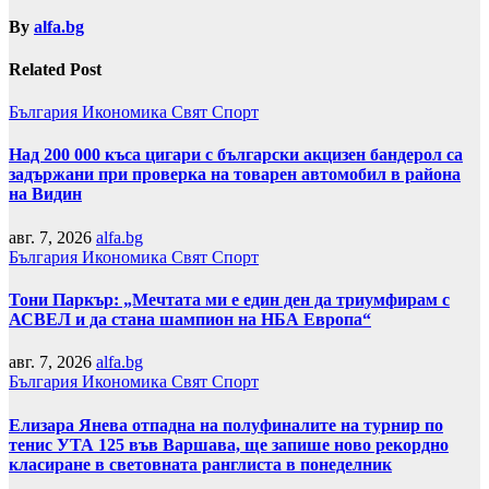
By
alfa.bg
Related Post
България
Икономика
Свят
Спорт
Над 200 000 къса цигари с български акцизен бандерол са
задържани при проверка на товарен автомобил в района
на Видин
авг. 7, 2026
alfa.bg
България
Икономика
Свят
Спорт
Тони Паркър: „Мечтата ми е един ден да триумфирам с
АСВЕЛ и да стана шампион на НБА Европа“
авг. 7, 2026
alfa.bg
България
Икономика
Свят
Спорт
Елизара Янева отпадна на полуфиналите на турнир по
тенис УТА 125 във Варшава, ще запише ново рекордно
класиране в световната ранглиста в понеделник