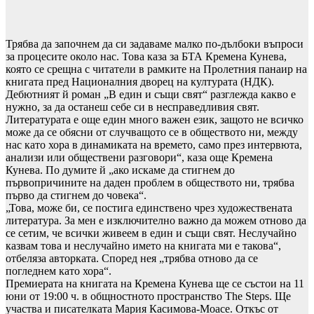
Трябва да започнем да си задаваме малко по-дълбоки въпроси
за процесите около нас. Това каза за БТА Кремена Кунева,
която се срещна с читатели в рамките на Пролетния панаир на
книгата пред Националния дворец на културата (НДК).
Дебютният й роман „В един и същи свят“ разглежда какво е
нужно, за да останеш себе си в несправедливия свят.
Литературата е още един много важен език, защото не всичко
може да се обясни от случващото се в обществото ни, между
нас като хора в динамиката на времето, само през интервюта,
анализи или обществени разговори“, каза още Кремена
Кунева. По думите й „ако искаме да стигнем до
първопричините на даден проблем в обществото ни, трябва
първо да стигнем до човека“.
„Това, може би, се постига единствено чрез художествената
литература. За мен е изключително важно да можем отново да
се сетим, че всички живеем в един и същи свят. Неслучайно
казвам това и неслучайно името на книгата ми е такова“,
отбеляза авторката. Според нея „трябва отново да се
погледнем като хора“.
Премиерата на книгата на Кремена Кунева ще се състои на 11
юни от 19:00 ч. в общностното пространство The Steps. Ще
участва и писателката Мария Касимова-Моасе. Откъс от