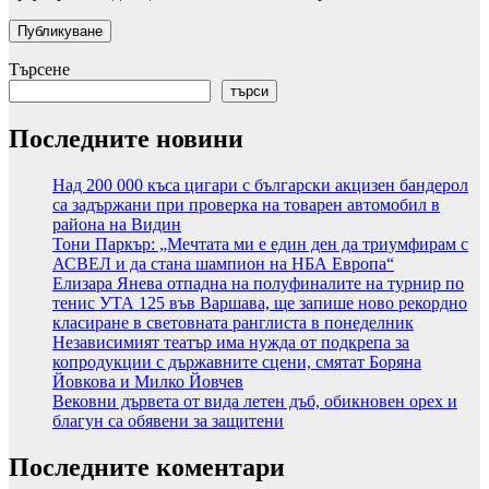
Търсене
търси
Последните новини
Над 200 000 къса цигари с български акцизен бандерол
са задържани при проверка на товарен автомобил в
района на Видин
Тони Паркър: „Мечтата ми е един ден да триумфирам с
АСВЕЛ и да стана шампион на НБА Европа“
Елизара Янева отпадна на полуфиналите на турнир по
тенис УТА 125 във Варшава, ще запише ново рекордно
класиране в световната ранглиста в понеделник
Независимият театър има нужда от подкрепа за
копродукции с държавните сцени, смятат Боряна
Йовкова и Милко Йовчев
Вековни дървета от вида летен дъб, обикновен орех и
благун са обявени за защитени
Последните коментари