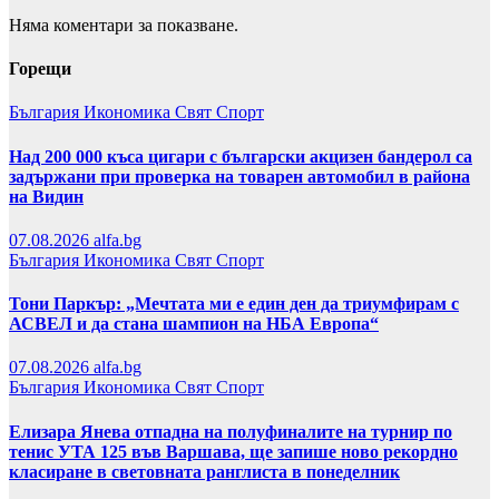
Няма коментари за показване.
Горещи
България
Икономика
Свят
Спорт
Над 200 000 къса цигари с български акцизен бандерол са
задържани при проверка на товарен автомобил в района
на Видин
07.08.2026
alfa.bg
България
Икономика
Свят
Спорт
Тони Паркър: „Мечтата ми е един ден да триумфирам с
АСВЕЛ и да стана шампион на НБА Европа“
07.08.2026
alfa.bg
България
Икономика
Свят
Спорт
Елизара Янева отпадна на полуфиналите на турнир по
тенис УТА 125 във Варшава, ще запише ново рекордно
класиране в световната ранглиста в понеделник