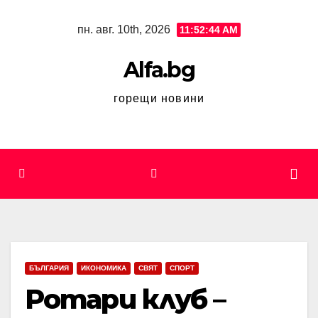
Skip
пн. авг. 10th, 2026
11:52:45 AM
to
content
Alfa.bg
горещи новини
БЪЛГАРИЯ
ИКОНОМИКА
СВЯТ
СПОРТ
Ротари клуб –