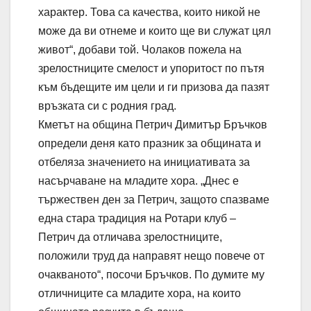
характер. Това са качества, които никой не
може да ви отнеме и които ще ви служат цял
живот“, добави той. Чолаков пожела на
зрелостниците смелост и упоритост по пътя
към бъдещите им цели и ги призова да пазят
връзката си с родния град.
Кметът на община Петрич Димитър Бръчков
определи деня като празник за общината и
отбеляза значението на инициативата за
насърчаване на младите хора. „Днес е
тържествен ден за Петрич, защото спазваме
една стара традиция на Ротари клуб –
Петрич да отличава зрелостниците,
положили труд да направят нещо повече от
очакваното“, посочи Бръчков. По думите му
отличниците са младите хора, на които