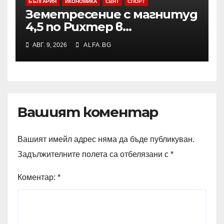
БЪЛГАРИЯ
ИКОНОМИКА
СВЯТ
СПОРТ
Земетресение с магнитуд
4,5 по Рихтер в
Югоизточна Турция; няма
АВГ. 9, 2026
ALFA.BG
данни за пострадали и
разрушения
Вашият коментар
Вашият имейл адрес няма да бъде публикуван.
Задължителните полета са отбелязани с
*
Коментар:
*