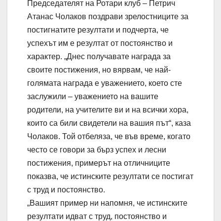
Председателят на Ротари клуб – Петрич
Атанас Чолаков поздрави зрелостниците за
постигнатите резултати и подчерта, че
успехът им е резултат от постоянство и
характер. „Днес получавате награда за
своите постижения, но вярвам, че най-
голямата награда е уважението, което сте
заслужили – уважението на вашите
родители, на учителите ви и на всички хора,
които са били свидетели на вашия път“, каза
Чолаков. Той отбеляза, че във време, когато
често се говори за бърз успех и лесни
постижения, примерът на отличниците
показва, че истинските резултати се постигат
с труд и постоянство.
„Вашият пример ни напомня, че истинските
резултати идват с труд, постоянство и