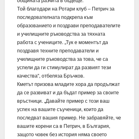
общината разчита в бъдеще.
Той благодари на Ротари клуб – Петрич за
последователната подкрепа към
образованието и поздрави преподавателите
и училищните ръководства за тяхната
работа с учениците. „Тук е моментът да
поздравя техните преподаватели и
училищните ръководства за това, че са
успели да ги стимулират да развият тези
качества“, отбеляза Бръчков.
Кметът призова младите хора да продължат
да се развиват и да бъдат пример за своите
връстници. „Давайте пример с този ваш
успех на вашите съученици, които да
последват вашия пример. Не забравяйте, че
вашите корени са в Петрич, в България,
защото човек без история няма своето