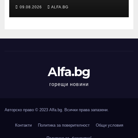
нощната атака в Одеса,
09.08.2026
ALFA.BG
съобщи областният
управител
Alfa.bg
горещи новини
Авторско право © 2023 Alfa.bg. Всички права запазени.
Контакти
Политика за поверителност
Общи условия