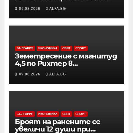
първенство по баскетбол
09.08.2026
ALFA.BG
за девойки до 18 години в
Дивизия „В“
БЪЛГАРИЯ
ИКОНОМИКА
СВЯТ
СПОРТ
Земетресение с магнитуд
4,5 по Рихтер в
Югоизточна Турция; няма
09.08.2026
ALFA.BG
данни за пострадали и
разрушения
БЪЛГАРИЯ
ИКОНОМИКА
СВЯТ
СПОРТ
Броят на ранените се
увеличи 12 души при