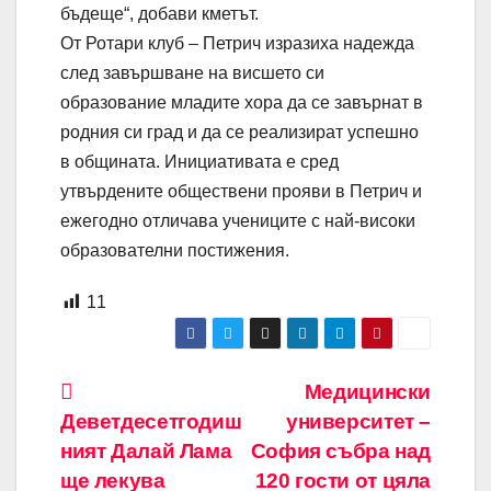
бъдеще“, добави кметът.
От Ротари клуб – Петрич изразиха надежда
след завършване на висшето си
образование младите хора да се завърнат в
родния си град и да се реализират успешно
в общината. Инициативата е сред
утвърдените обществени прояви в Петрич и
ежегодно отличава учениците с най-високи
образователни постижения.
11
Навигация
Медицински
Деветдесетгодиш
университет –
ният Далай Лама
София събра над
ще лекува
120 гости от цяла