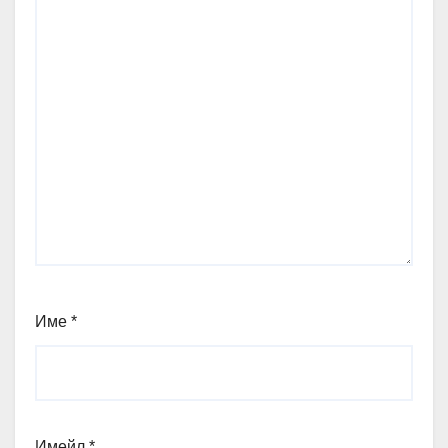
Име
*
Имейл
*