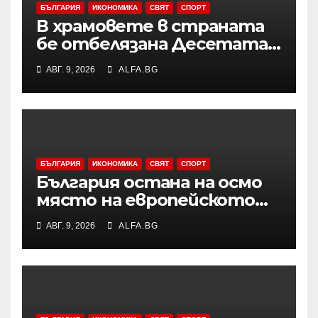
БЪЛГАРИЯ
ИКОНОМИКА
СВЯТ
СПОРТ
В храмовете в страната
бе отбелязана Десетата
неделя след
АВГ. 9, 2026
ALFA.BG
Петдесетница
БЪЛГАРИЯ
ИКОНОМИКА
СВЯТ
СПОРТ
България остана на осмо
място на европейското
първенство по баскетбол
АВГ. 9, 2026
ALFA.BG
за девойки до 18 години в
Дивизия „В“