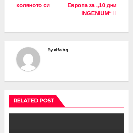
коляното си
Европа за „10 дни
INGENIUM“
By
alfa.bg
RELATED POST