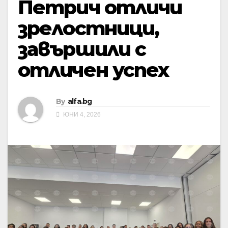
Петрич отличи
зрелостници,
завършили с
отличен успех
By
alfa.bg
ЮНИ 4, 2026