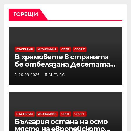
ГОРЕЩИ
БЪЛГАРИЯ
ИКОНОМИКА
СВЯТ
СПОРТ
В храмовете в страната
бе отбелязана Десетата
неделя след
09.08.2026
ALFA.BG
Петдесетница
БЪЛГАРИЯ
ИКОНОМИКА
СВЯТ
СПОРТ
България остана на осмо
място на европейското