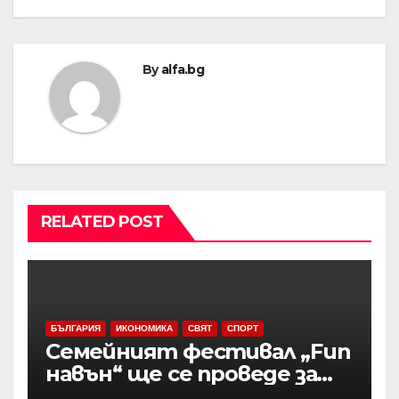
By
alfa.bg
RELATED POST
БЪЛГАРИЯ
ИКОНОМИКА
СВЯТ
СПОРТ
Семейният фестивал „Fun
навън“ ще се проведе за
осми път в Трявна