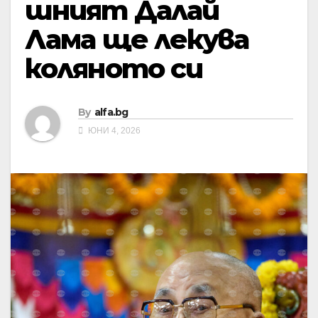
шният Далай
Лама ще лекува
коляното си
By
alfa.bg
ЮНИ 4, 2026