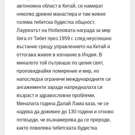
автономна област в Китай, се намират
няколко древни манастира и там живее
голяма тибетска будистка общност.
Лауреатът на Нобеловата награда за мир
бяга от Тибет през 1959 г. след неуспешно
въстание срещу управлението на Китай и
оттогава живее в изгнание в Индия. В
миналото той пътуваше по целия свят,
проповядвайки помирение и мир, но
напоследък ограничи международните си
ангажименти заради напредналата си
възраст и здравословни проблеми.
Миналата година Далай Лама каза, че се
надява да доживее до 130 години и отново
потвърди, че възнамерява да се прероди,
както повелява тибетската будистка