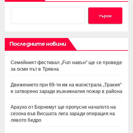
търси
Последните новини
Семейният фестивал „Fun навън“ ще се проведе
за осми път в Трявна
Движението при 69-ти км на магистрала „Тракия“
е затворено заради възникналия пожар в района
Араухо от Борнемут ще пропусне началото на
сезона във Висшата лига заради операция на
лявото бедро