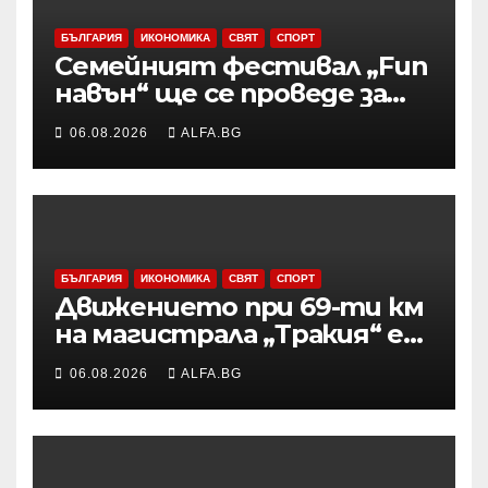
БЪЛГАРИЯ
ИКОНОМИКА
СВЯТ
СПОРТ
Семейният фестивал „Fun
навън“ ще се проведе за
осми път в Трявна
06.08.2026
ALFA.BG
БЪЛГАРИЯ
ИКОНОМИКА
СВЯТ
СПОРТ
Движението при 69-ти км
на магистрала „Тракия“ е
затворено заради
06.08.2026
ALFA.BG
възникналия пожар в
района