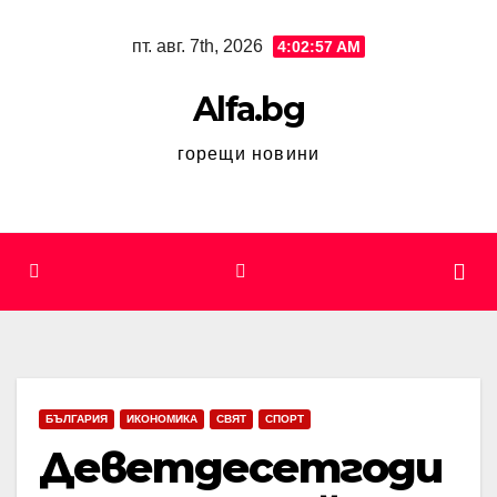
Skip
пт. авг. 7th, 2026
4:02:58 AM
to
content
Alfa.bg
горещи новини
БЪЛГАРИЯ
ИКОНОМИКА
СВЯТ
СПОРТ
Деветдесетгоди