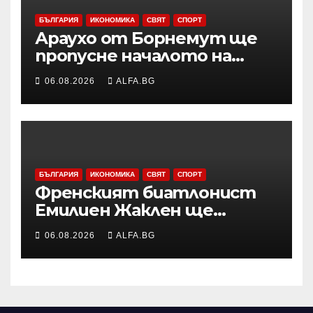
БЪЛГАРИЯ
ИКОНОМИКА
СВЯТ
СПОРТ
Араухо от Борнемут ще
пропусне началото на
сезона във Висшата лига
06.08.2026
ALFA.BG
заради операция на лявото
бедро
БЪЛГАРИЯ
ИКОНОМИКА
СВЯТ
СПОРТ
Френският биатлонист
Емилиен Жаклен ще
дебютира в
06.08.2026
ALFA.BG
професионалното
колоездене