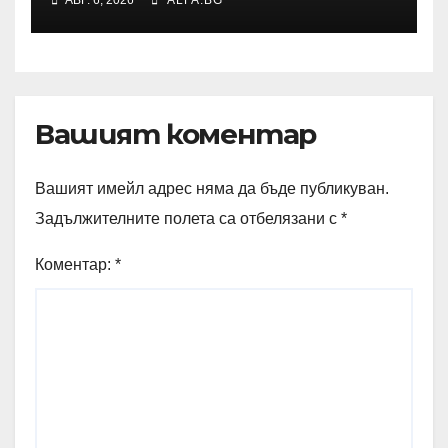
АВГ. 6, 2026
ALFA.BG
заради операция на лявото
бедро
Вашият коментар
Вашият имейл адрес няма да бъде публикуван.
Задължителните полета са отбелязани с
*
Коментар:
*