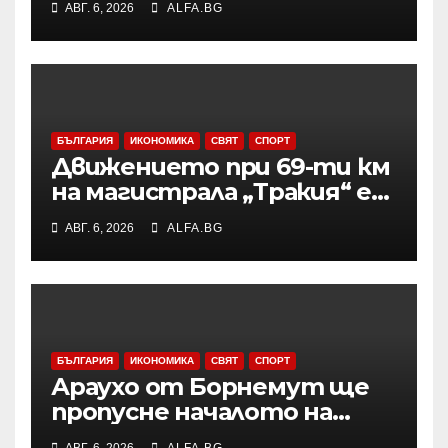
АВГ. 6, 2026
ALFA.BG
БЪЛГАРИЯ
ИКОНОМИКА
СВЯТ
СПОРТ
Движението при 69-ти км
на магистрала „Тракия“ е
затворено заради
АВГ. 6, 2026
ALFA.BG
възникналия пожар в
района
БЪЛГАРИЯ
ИКОНОМИКА
СВЯТ
СПОРТ
Араухо от Борнемут ще
пропусне началото на
сезона във Висшата лига