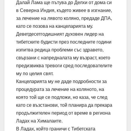
Далай Лама ще пътува до Делхи от дома си
в Северна Индия, където живее в изгнание,
за лечение на лявото коляно, предаде ДПА,
като се позова на канцеларията му.
Деветдесетгодишният духовен лидер на
тибетските будисти през последните години
изпитва редица проблеми със здравето,
свързани с напредналата му възраст, което
предизвиква тревоги сред последователите
му по целия свят.
Канцеларията му не даде подробности за
процедурата за лечение на коляното, на
която той ще се подложи, но каза, че след
като се възстанови, той планира да прекара
продължителен период от време в региона
Ладах на Хималаите.
В Ладах, който граничи с Тибетската