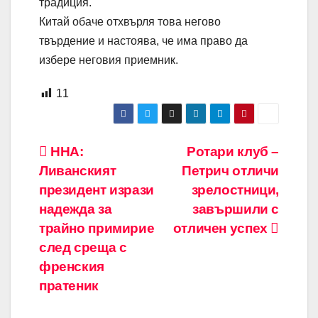
традиция.
Китай обаче отхвърля това негово
твърдение и настоява, че има право да
избере неговия приемник.
11
Навигация
ННА:
Ротари клуб –
Ливанският
Петрич отличи
президент изрази
зрелостници,
надежда за
завършили с
трайно примирие
отличен успех
след среща с
френския
пратеник