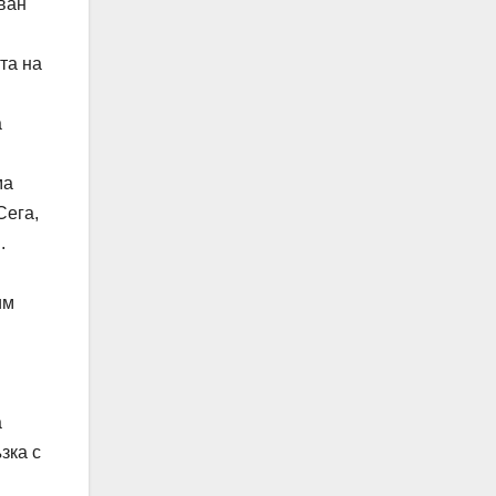
ван
та на
а
ма
Сега,
.
им
а
зка с