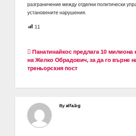
разграничение между отделни политически упра
установените нарушения.
11
Навигация
Панатинайкос предлага 10 милиона 
на Желко Обрадович, за да го върне н
треньорския пост
By
alfa.bg