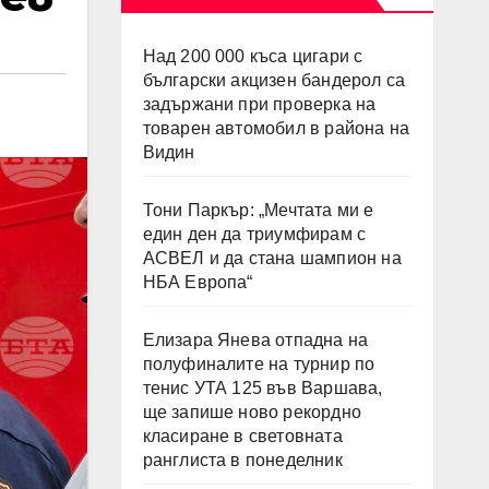
Над 200 000 къса цигари с
български акцизен бандерол са
задържани при проверка на
товарен автомобил в района на
Видин
Тони Паркър: „Мечтата ми е
един ден да триумфирам с
АСВЕЛ и да стана шампион на
НБА Европа“
Елизара Янева отпадна на
полуфиналите на турнир по
тенис УТА 125 във Варшава,
ще запише ново рекордно
класиране в световната
ранглиста в понеделник