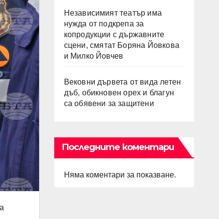
Независимият театър има
нужда от подкрепа за
копродукции с държавните
сцени, смятат Боряна Йовкова
и Милко Йовчев
Вековни дървета от вида летен
дъб, обикновен орех и благун
са обявени за защитени
Последните коментари
Няма коментари за показване.
а