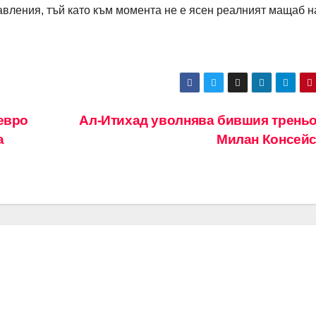
вления, тъй като към момента не е ясен реалният мащаб н
евро
Ал-Итихад уволнява бившия треньо
а
Милан Консей