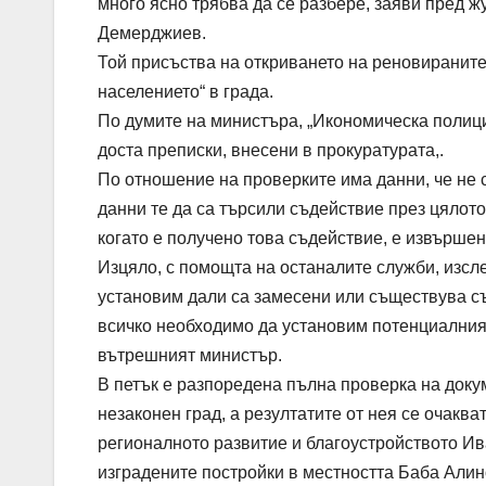
много ясно трябва да се разбере, заяви пред
Демерджиев.
Той присъства на откриването на реновираните
населението“ в града.
По думите на министъра, „Икономическа полиц
доста преписки, внесени в прокуратурата,.
По отношение на проверките има данни, че не 
данни те да са търсили съдействие през цялото
когато е получено това съдействие, е извършен
Изцяло, с помощта на останалите служби, изсл
установим дали са замесени или съществува съ
всичко необходимо да установим потенциалния 
вътрешният министър.
В петък е разпоредена пълна проверка на докуме
незаконен град, а резултатите от нея се очакв
регионалното развитие и благоустройството Ив
изградените постройки в местността Баба Алино