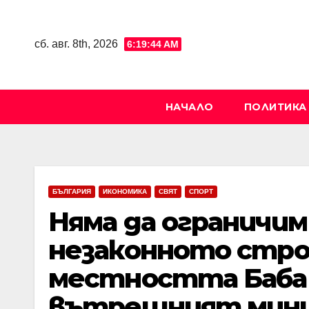
Skip
to
сб. авг. 8th, 2026
6:19:46 AM
content
НАЧАЛО
ПОЛИТИКА
БЪЛГАРИЯ
ИКОНОМИКА
СВЯТ
СПОРТ
Няма да ограничим
незаконното стр
местността Баба А
вътрешният мини