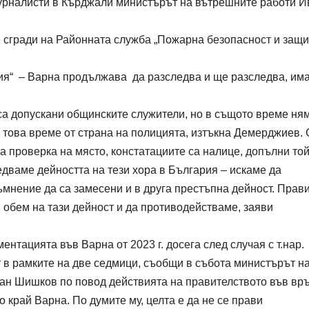
 журналисти в Кърджали министърът на вътрешните работи И
 сгради на Районната служба „Пожарна безопасност и защи
ия“ – Варна продължава да разследва и ще разследва, им
са допускани общинските служители, но в същото време ня
 това време от страна на полицията, изтъкна Демерджиев. 
а проверка на място, констатациите са налице, допълни той
едваме дейността на тези хора в България – искаме да
мнение да са замесени и в друга престъпна дейност. Прав
обем на тази дейност и да противодействаме, заяви
нтацията във Варна от 2023 г. досега след случая с т.нар.
ат в рамките на две седмици, съобщи в събота министърът н
ан Шишков по повод действията на правителството във връ
 край Варна. По думите му, целта е да не се прави